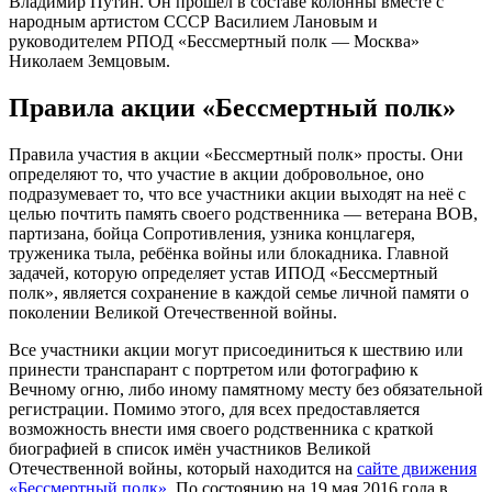
Владимир Путин. Он прошёл в составе колонны вместе с
народным артистом СССР Василием Лановым и
руководителем РПОД «Бессмертный полк — Москва»
Николаем Земцовым.
Правила акции «Бессмертный полк»
Правила участия в акции «Бессмертный полк» просты. Они
определяют то, что участие в акции добровольное, оно
подразумевает то, что все участники акции выходят на неё с
целью почтить память своего родственника — ветерана ВОВ,
партизана, бойца Сопротивления, узника концлагеря,
труженика тыла, ребёнка войны или блокадника. Главной
задачей, которую определяет устав ИПОД «Бессмертный
полк», является сохранение в каждой семье личной памяти о
поколении Великой Отечественной войны.
Все участники акции могут присоединиться к шествию или
принести транспарант с портретом или фотографию к
Вечному огню, либо иному памятному месту без обязательной
регистрации. Помимо этого, для всех предоставляется
возможность внести имя своего родственника с краткой
биографией в список имён участников Великой
Отечественной войны, который находится на
сайте движения
«Бессмертный полк»
. По состоянию на 19 мая 2016 года в