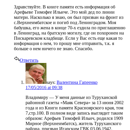
Здравствуйте. В книге памяти есть информация об
Арефьеве Тимофее Ильиче. Это мой дед по линии
матери. Насколько я знаю, он был призван на фронт из
с.Верхнеимбатское и погиб под Ленинградом. Моя
бабушка, его жена в конце 70-х ездила по приглашению
в Ленинград, на братскую могилу, где он похоронен на
Пискаревском кладбище. Если у Вас есть еще какая то
информация о нем, то прошу мне отправить, т.к. я
больше о нем ничего не знаю. Спасибо.
Ответить
says:
Валентина Гапеенко
17/05/2016 at 09:38
Владимиру — У меня данные из Туруханской
районной газеты «Маяк Севера» за 13 июня 2002
года и из Книги памяти Красноярского края, том
7,стр.100. В полном виде запись выглядит таким
образом: Арефьев Тимофей Ильич, родился 1909
Мирное (Верхнеимбатск), житель Туруханского
района, призван Игарским ГВК 03.06.1942,