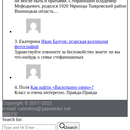
он могли быть и братьями. Стефанишин Владимир
Мефодьевич, родился 1920 Уяринцы Тывровский район
Винницкая область…
3.
Екатерина
Иван Балуев: игарская коллекция
фотографий
Здравствуйте извините за беспокойство знаете ли вы
что-нибудь о семье стефанишиных
4.
Поля
Как найти «Васюткино озеро»?
Класс и очень интересно. Правда-Правда
Copyright © 2011-2023
e-mail: valentina@gapeenko.net
ВВЕРХ!
Search for:
Search