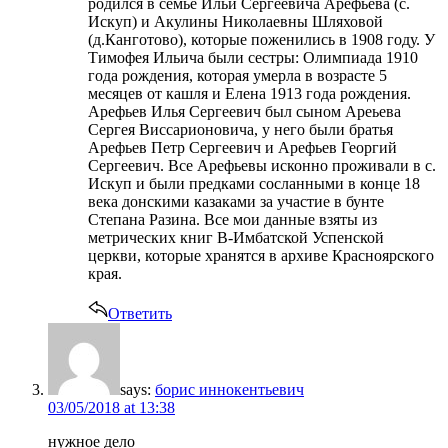
родился в семье Ильи Сергеевича Арефьева (с.
Искуп) и Акулины Николаевны Шляховой
(д.Канготово), которые поженились в 1908 году. У
Тимофея Ильича были сестры: Олимпиада 1910
года рождения, которая умерла в возрасте 5
месяцев от кашля и Елена 1913 года рождения.
Арефьев Илья Сергеевич был сыном Ареьева
Сергея Виссарионовича, у него были братья
Арефьев Петр Сергеевич и Арефьев Георгий
Сергеевич. Все Арефьевы исконно проживали в с.
Искуп и были предками сосланными в конце 18
века донскими казаками за участие в бунте
Степана Разина. Все мои данные взяты из
метрических книг В-Имбатской Успенской
церкви, которые хранятся в архиве Красноярского
края.
Ответить
says:
борис иннокентьевич
03/05/2018 at 13:38
нужное дело