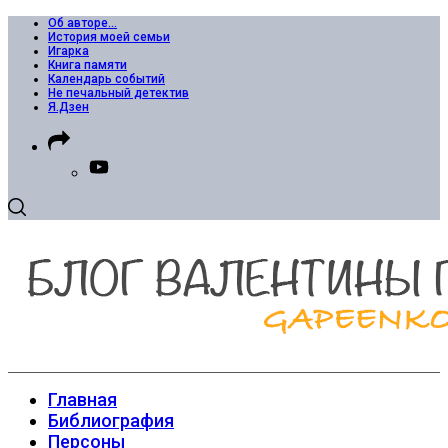
Об авторе…
История моей семьи
Игарка
Книга памяти
Календарь событий
Не печальный детектив
Я.Дзен
Главная
Библиография
Персоны