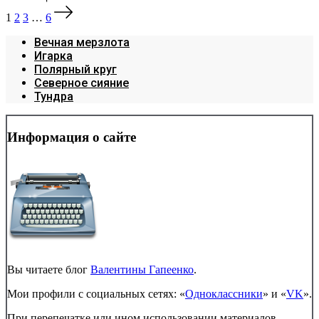
1
2
3
…
6
Вечная мерзлота
Игарка
Полярный круг
Северное сияние
Тундра
Информация о сайте
Вы читаете блог
Валентины Гапеенко
.
Мои профили с социальных сетях: «
Одноклассники
» и «
VK
».
При перепечатке или ином использовании материалов,