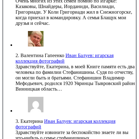
Очень многих из этих семей помню по Игарке:
Казаковы, Шнайдеры, Иорданиди, Василиади,
Григориади. У Коли Григориади жил в Снежногорске,
когда приехал в командировку. А семья Блащук мои
друзья и сейчас.
2.
Валентина Гапеенко
Иван Балуев: игарская
коллекция фотографий
Здравствуйте, Екатерина, в моей Книге памяти есть два
человека по фамилии Стефанишины. Судя по отчеству,
он могли быть и братьями. Стефанишин Владимир
Мефодьевич, родился 1920 Уяринцы Тывровский район
Винницкая область…
3.
Екатерина
Иван Балуев: игарская коллекция
фотографий
Здравствуйте извините за беспокойство знаете ли вы
что-нибудь о семье стефанишиных