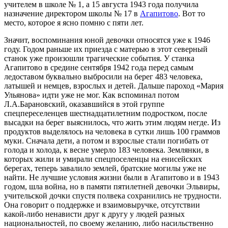
учителем в школе № 1, а 15 августа 1943 года получила
назначение директором школы № 17 в
Агапитово
. Вот то
место, которое я ясно помню с пяти лет.
Значит, воспоминания юной девочки относятся уже к 1946
году. Годом раньше их приезда с матерью в этот северный
станок уже произошли трагические события. У станка
Агапитово в средине сентября 1942 года перед самым
ледоставом буквально выбросили на берег 483 человека,
латышей и немцев, взрослых и детей. Дальше пароход «Мария
Ульянова» идти уже не мог. Как вспоминал потом
Л.А.Барановский, оказавшийся в этой группе
спецпереселенцев шестнадцатилетним подростком, после
высадки на берег выяснилось, что жить этим людям негде. Из
продуктов выделялось на человека в сутки лишь 100 граммов
муки. Сначала дети, а потом и взрослые стали погибать от
голода и холода, к весне умерло 183 человека. Землянки, в
которых жили и умирали спецпоселенцы на енисейских
берегах, теперь завалило землей, братские могилы уже не
найти. Не лучшие условия жизни были в Агапитово и в 1943
годом, шла война, но в памяти пятилетней девочки Эльвиры,
учительской дочки спустя полвека сохранились не трудности.
Она говорит о поддержке и взаимовыручке, отсутствии
какой-либо ненависти друг к другу у людей разных
национальностей, по своему желанию, либо насильственно