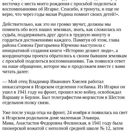
весточку с места моего рождения с просьбой поделиться
воспоминаниями об Игарке. Спасибо, я тронута, и еще не
верю, что через годы малая Родина помнит своих детей!».
Действительно, как это ни громко звучит, должны мы
помнить обо всех наших земляках, знать, как сложилась их
судьба, поддерживать друг друга в трудную минуту и
гордиться достижениями каждого. Памятуя об этом, глава
района Симона Григорьевна Юрченко выступила с
инициативой создания книги «Историю делают люди», а
координаторы проекта обратились к своим бывшим землякам
с просьбой поделиться воспоминаниями. Так появился ответ
на наше обращение, которое мы и продолжаем вместе с вами
читать далее:
— Мой отец Владимир Иванович Хмелев работал
инкассатором в Игарском отделении госбанка. Из Игарки он
ушел в 1941 году на фронт, прошел всю войну, освобождал
Варшаву и Берлин. Был телеграфистом-морзистом в Шестом
отдельном полку связи.
Уже после ухода отца на фронт, 24 ноября и появилась на свет
в Игарском родильном доме маленькая Эльвира.
Мама, Анастастия Федоровна Филинская, в 1941 году была
пионерской вожатой с неполной средней школе № 12, затем