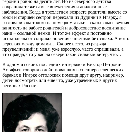
героини ровно на десять лет. Но из северного детства
сохранила те же самые впечатления и аналогичные
наблюдения. Когда в трехлетнем возрасте родители вместе со
мной и старшей сестрой переехали из Дудинки в Игарку, я
разговаривала только на немецком языке – сказывалась вечная
занятость на работе родителей и добросовестное воспитание
няни – ссыльной немки. И тот же эффект я постоянно
испытывала от соприкосновения с цветами без запаха. А вот о
веревках между домами… Скорее всего, из разряда
преувеличений: и меня, уже взрослую, часто спрашивали, а
это правда, что у вас на севере такой сильный ветер, что…
В одном из своих последних интервью и Виктор Петрович
Астафьев говорил о действовавших в спецпереселенческих
бараках в Игарке отголосках помощи друг другу, например,
детей досмотреть или еще что, уже утраченных в других
регионах России.