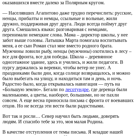
оказавшихся вместе далеко за Полярным кругом.
— Населявших Агапитово даже трудно перечислить: русские,
ненцы, прибалты и немцы, ссыльные и вольные, жили
дружно, поддерживая друг друга. Люди всегда поймут друг
друга. Смешались языки: разговаривая с немцами,
перенимали немецкие слова. Мама – директор школы, у нее
забот выше головы. Латышка Марта помогала воспитывать
меня, а ее сын Роман стал мне вместо родного брата.
Мужчины ловили рыбу, ненцы (мужчины) охотились в лесу –
все для фронта, все для победы. Школа – деревянное
одноэтажное здание, здесь и учились, и жили педагоги. В
пургу держались за веревки, чтобы ветер не унес. А
праздниками были дни, когда солнце возвращалось, и можно
было выбегать на улицу, и находиться там и день, и ночь.
Радостно было, когда открывалась навигация — путь на
«Большую землю». Бегали по
лесотундре
, где деревца были
маленькими, а цветы, наоборот, большими, но не пахли
совсем. А еще весна приносила письма с фронта от воевавших
отцов. Но не всегда эти вести были радостными.
Вот так и росли… Север научил быть людьми, доверять
людям. И спасибо тебе за это, моя малая Родина.
В качестве отступления от темы письма. Я младше нашей