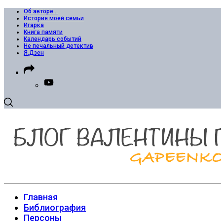
Об авторе…
История моей семьи
Игарка
Книга памяти
Календарь событий
Не печальный детектив
Я.Дзен
Главная
Библиография
Персоны