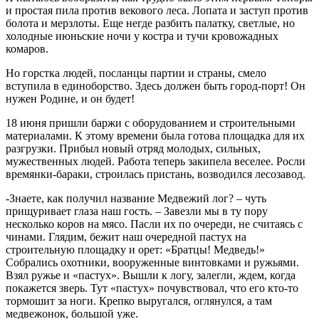
и простая пила против векового леса. Лопата и заступ против
болота и мерзлоты. Еще негде разбить палатку, светлые, но
холодные июньские ночи у костра и тучи кровожадных
комаров.
Но горстка людей, посланцы партии и страны, смело
вступила в единоборство. Здесь должен быть город-порт! Он
нужен Родине, и он будет!
18 июня пришли баржи с оборудованием и строительными
материалами. К этому времени была готова площадка для их
разгрузки. Прибыл новый отряд молодых, сильных,
мужественных людей. Работа теперь закипела веселее. Росли
времянки-бараки, строилась пристань, возводился лесозавод.
-Знаете, как получил название Медвежий лог? – чуть
прищуривает глаза наш гость. – Завезли мы в ту пору
несколько коров на мясо. Пасли их по очереди, не считаясь с
чинами. Глядим, бежит наш очередной пастух на
строительную площадку и орет: «Братцы! Медведь!»
Собрались охотники, вооруженные винтовками и ружьями.
Взял ружье и «пастух». Вышли к логу, залегли, ждем, когда
покажется зверь. Тут «пастух» почувствовал, что его кто-то
тормошит за ноги. Крепко выругался, оглянулся, а там
медвежонок, большой уже.