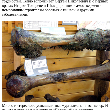
трудностей. Тепло вспоминает Сергей Николаевич и о первых
врачах Игарки Токареве и Шкварцовском, самоотверженно
помогавшим строителям бороться с цингой и другими
заболеваниями.
Много интересного услышали мы, журналисты, в тот вечер. И
то, что в свое время в совхозе «Полярный» в достатке