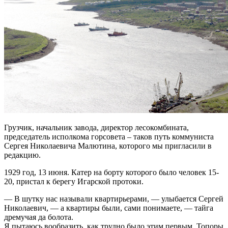
Грузчик, начальник завода, директор лесокомбината,
председатель исполкома горсовета – таков путь коммуниста
Сергея Николаевича Малютина, которого мы пригласили в
редакцию.
1929 год, 13 июня. Катер на борту которого было человек 15-
20, пристал к берегу Игарской протоки.
— В шутку нас называли квартирьерами, — улыбается Сергей
Николаевич, — а квартиры были, сами понимаете, — тайга
дремучая да болота.
Я пытаюсь вообразить, как трудно было этим первым. Топоры