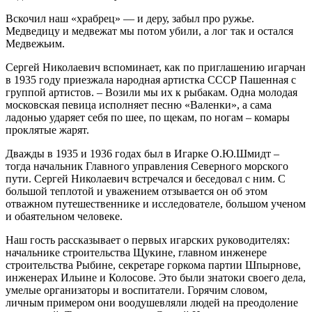
Вскочил наш «храбрец» — и деру, забыл про ружье.
Медведицу и медвежат мы потом убили, а лог так и остался
Медвежьим.
Сергей Николаевич вспоминает, как по приглашению игарчан
в 1935 году приезжала народная артистка СССР Пашенная с
группой артистов. – Возили мы их к рыбакам. Одна молодая
московская певица исполняет песню «Валенки», а сама
ладонью ударяет себя по шее, по щекам, по ногам – комары
проклятые жарят.
Дважды в 1935 и 1936 годах был в Игарке О.Ю.Шмидт –
тогда начальник Главного управления Северного морского
пути. Сергей Николаевич встречался и беседовал с ним. С
большой теплотой и уважением отзывается он об этом
отважном путешественнике и исследователе, большом ученом
и обаятельном человеке.
Наш гость рассказывает о первых игарских руководителях:
начальнике строительства Щукине, главном инженере
строительства Рыбине, секретаре горкома партии Шпырнове,
инженерах Ильине и Колосове. Это были знатоки своего дела,
умелые организаторы и воспитатели. Горячим словом,
личным примером они воодушевляли людей на преодоление