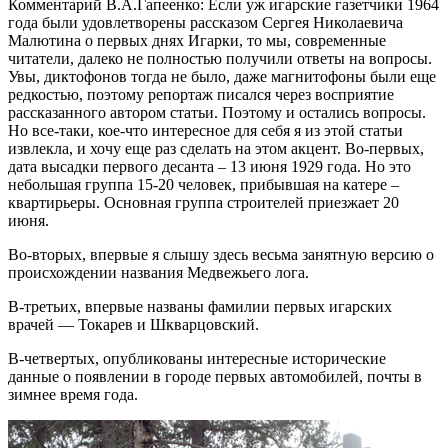
Комментарий В.А.Гапеенко: Если уж игарские газетчики 1964
года были удовлетворены рассказом Сергея Николаевича
Малютина о первых днях Игарки, то мы, современные
читатели, далеко не полностью получили ответы на вопросы.
Увы, диктофонов тогда не было, даже магнитофоны были еще
редкостью, поэтому репортаж писался через восприятие
рассказанного автором статьи. Поэтому и остались вопросы.
Но все-таки, кое-что интересное для себя я из этой статьи
извлекла, и хочу еще раз сделать на этом акцент. Во-первых,
дата высадки первого десанта – 13 июня 1929 года. Но это
небольшая группа 15-20 человек, прибывшая на катере –
квартирьеры. Основная группа строителей приезжает 20
июня.
Во-вторых, впервые я слышу здесь весьма занятную версию о
происхождении названия Медвежьего лога.
В-третьих, впервые названы фамилии первых игарских
врачей — Токарев и Шкварцовский.
В-четвертых, опубликованы интересные исторические
данные о появлении в городе первых автомобилей, почты в
зимнее время года.