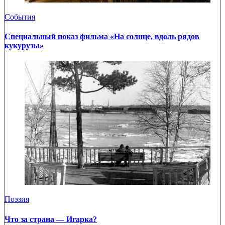
События
Специальный показ фильма «На солнце, вдоль рядов
кукурузы»
Поэзия
Что за страна — Игарка?