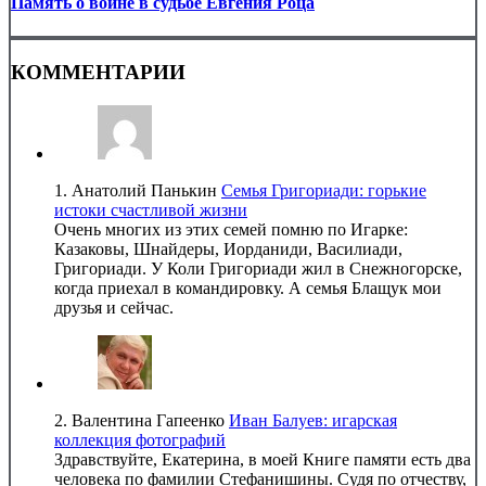
Память о войне в судьбе Евгения Роца
КОММЕНТАРИИ
1.
Анатолий Панькин
Семья Григориади: горькие
истоки счастливой жизни
Очень многих из этих семей помню по Игарке:
Казаковы, Шнайдеры, Иорданиди, Василиади,
Григориади. У Коли Григориади жил в Снежногорске,
когда приехал в командировку. А семья Блащук мои
друзья и сейчас.
2.
Валентина Гапеенко
Иван Балуев: игарская
коллекция фотографий
Здравствуйте, Екатерина, в моей Книге памяти есть два
человека по фамилии Стефанишины. Судя по отчеству,