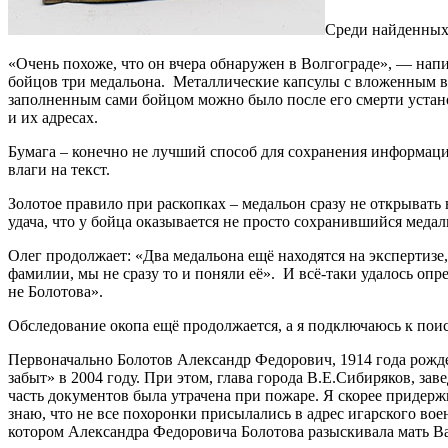
Среди найденных
«Очень похоже, что он вчера обнаружен в Волгограде», — напи
бойцов три медальона. Металлические капсулы с вложенным в
заполненным сами бойцом можно было после его смерти устан
и их адресах.
Бумага – конечно не лучший способ для сохранения информац
влаги на текст.
Золотое правило при раскопках – медальон сразу не открывать
удача, что у бойца оказывается не просто сохранившийся медаль
Олег продолжает: «Два медальона ещё находятся на экспертизе,
фамилии, мы не сразу то и поняли её». И всё-таки удалось оп
не Болотова».
Обследование окопа ещё продолжается, а я подключаюсь к пои
Первоначально Болотов Александр Федорович, 1914 года рожде
забыт» в 2004 году. При этом, глава города В.Е.Сибиряков, з
часть документов была утрачена при пожаре. Я скорее придерж
знаю, что не все похоронки присылались в адрес игарского вое
котором Александра Федоровича Болотова разыскивала мать В