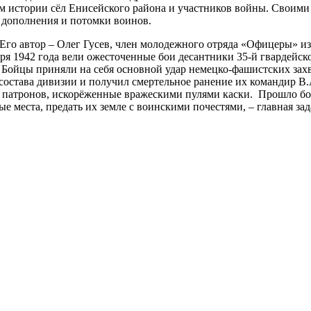
м истории сёл Енисейского района и участников войны. Своим
 дополнения и потомки воинов.
 Его автор – Олег Гусев, член молодежного отряда «Офицеры» и
бря 1942 года вели ожесточенные бои десантники 35-й гвардейск
. Бойцы приняли на себя основной удар немецко-фашистских захв
состава дивизии и получил смертельное ранение их командир В.
 патронов, искорёженные вражескими пулями каски. Прошло боле
 места, предать их земле с воинскими почестями, – главная зад