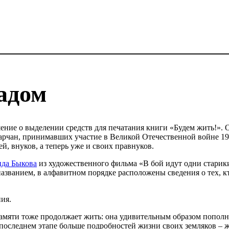
адом
ие о выделении средств для печатания книги «Будем жить!». Ог
арчан, принимавших участие в Великой Отечественной войне 194
й, внуков, а теперь уже и своих правнуков.
да Быкова
из художественного фильма «В бой идут одни старики
названием, в алфавитном порядке расположены сведения о тех, к
ия.
амяти тоже продолжает жить: она удивительным образом пополня
последнем этапе больше подробностей жизни своих земляков – ж