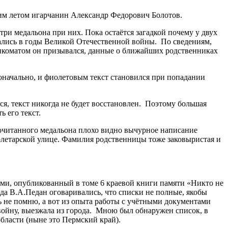
м летом игарчанин Александр Федорович Болотов.
три медальона при них. Пока остаётся загадкой почему у двух
ались в годы Великой Отечественной войны. По сведениям,
енкоматом он призывался, данные о ближайших родственниках
оначально, и фиолетовым текст становился при попадании
ся, текст никогда не будет восстановлен. Поэтому большая
ь его текст.
прочитанного медальона плохо видно вычурное написание
ролетарской улице. Фамилия родственницы тоже заковыристая и
ми, опубликованный в томе 6 краевой книги памяти «Никто не
ода В.А.Педан оговаривались, что списки не полные, якобы
ь не помню, а вот из опыта работы с учётными документами
 войну, выезжала из города. Мною был обнаружен список, в
бласти (ныне это Пермский край).