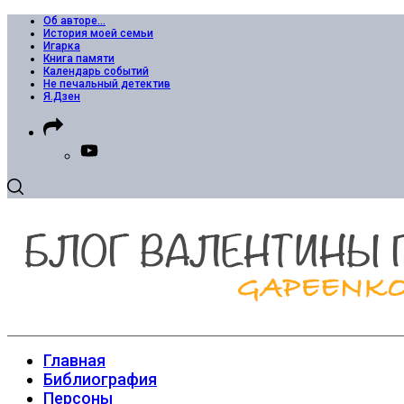
Об авторе…
История моей семьи
Игарка
Книга памяти
Календарь событий
Не печальный детектив
Я.Дзен
Главная
Библиография
Персоны