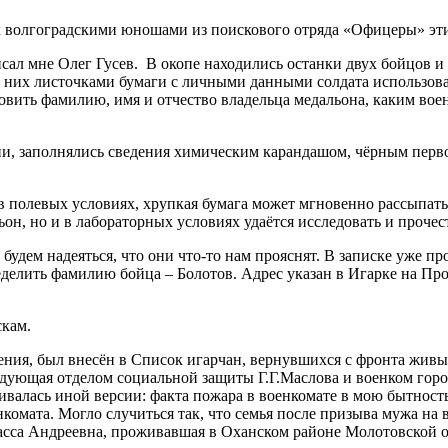
 волгоградскими юношами из поискового отряда «Офицеры» эти
сал мне Олег Гусев. В окопе находились останки двух бойцов и 
 них листочками бумаги с личными данными солдата использов
овить фамилию, имя и отчество владельца медальона, каким во
ии, заполнялись сведения химическим карандашом, чёрным перв
 в полевых условиях, хрупкая бумага может мгновенно рассыпать
он, но и в лабораторных условиях удаётся исследовать и прочест
 будем надеяться, что они что-то нам прояснят. В записке уже 
ределить фамилию бойца – Болотов. Адрес указан в Игарке на П
скам.
ния, был внесён в Список игарчан, вернувшихся с фронта живы
аведующая отделом социальной защиты Г.Г.Маслова и военком гор
ивалась иной версии: факта пожара в военкомате в мою бытност
нкомата. Могло случиться так, что семья после призыва мужа на
асса Андреевна, проживавшая в Оханском районе Молотовской о