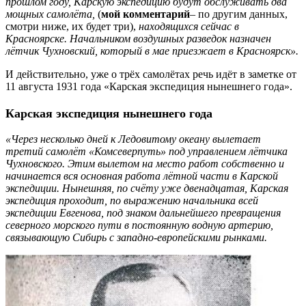
прошлом году, Карскую экспедицию будут обслуживать два
мощных самолёта,
(
мой комментарий
– по другим данных,
смотри ниже, их будет три),
находящихся сейчас в
Красноярске. Начальником воздушных разведок назначен
лётчик Чухновский, который в мае приезжает в Красноярск».
И действительно, уже о трёх самолётах речь идёт в заметке от
11 августа 1931 года «Карская экспедиция нынешнего года».
Карская экспедиция нынешнего года
«Через несколько дней к Ледовитому океану вылетает
третий самолёт «Комсеверпуть» под управлением лётчика
Чухновского. Этим вылетом на место работ собственно и
начинается вся основная работа лётной части в Карской
экспедиции. Нынешняя, по счёту уже двенадцатая, Карская
экспедиция проходит, по выражению начальника всей
экспедиции Евгенова, под знаком дальнейшего превращения
северного морского пути в постоянную водную артерию,
связывающую Сибирь с западно-европейскими рынками.