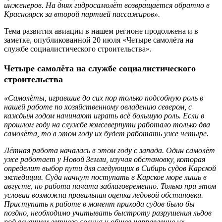
инженеров. На днях гидросамолёт возвращается обратно в
Красноярск за второй партией пассажиров».
Тема развития авиации в нашем регионе продолжена и в
заметке, опубликованной 20 июля «Четыре самолёта на
службе социалистического строительства».
Четыре самолёта на службе социалистического
строительства
«Самолёты, игравшие до сих пор только подсобную роль в
нашей работе по хозяйственному овладению севером, с
каждым годом начинают играть всё большую роль. Если в
прошлом году на службе комсеверпути работало только два
самолёта, то в этом году их будет работать уже четыре.
Лётная работа началась в этом году с запада. Один самолёт
уже работает у Новой Земли, изучая обстановку, которая
определит выбор пути для следующих в Сибирь судов Карской
экспедиции. Суда начнут поступать в Карское море лишь в
августе, но работа начата заблаговременно. Только при этом
условии возможна правильная оценка ледовой обстановки.
Приступать к работе в момент прихода судов было бы
поздно, необходимо учитывать быстроту разрушения льдов
под влиянием летнего солнца и общее направление их