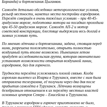
Борланда) и бортмеханик Цыганков.
Самолёт детально обследовал метеорологические условия,
рельеф местности, наметил места постройки аэродромов.
Перелёт совершён в очень тяжёлых условиях – при 40-45-
градусном морозе, подготовка мотора на посадках проходила
при 45-50 градусном морозе. Самолёт АП-2 и мотор
советской конструкции, блестяще выдержали весь долгий в
зимних условиях путь.
По мнению лётчика и бортмеханика, задача, стоящая перед
ними, разрешена положительно, открыть полностью
воздушный путь вполне возможно. Нынешним летом
прибудет исследовательская группа, которая окончательно
установит возможности открытия воздушной линии,
аэродромов, баз для горючего.
Трудности перелёта усложнялись плохой связью. Когда
аэроплан вылетел из Игарки в Туруханск, вместе с ним была
отправлена телеграмма, её получили через два дня после
прибытия самолёта в Туруханск. Лётчики возмущены
безобразным отношением к их перелёту местных властей
основных центров Севера – Енисейска и Туруханска.
В Туруханске аэродром и горючее приготовлено не было,