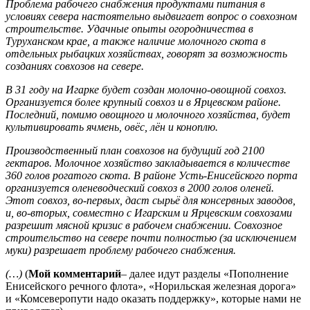
Проблема рабочего снабжения продуктами питания в
условиях севера настоятельно выдвигает вопрос о совхозном
строительстве. Удачные опыты огородничества в
Туруханском крае, а также наличие молочного скота в
отдельных рыбацких хозяйствах, говорят за возможность
созданиях совхозов на севере.
В 31 году на Игарке будет создан молочно-овощной совхоз.
Организуется более крупный совхоз и в Ярцевском районе.
Последний, помимо овощного и молочного хозяйства, будет
культивировать ячмень, овёс, лён и коноплю.
Производственный план совхозов на будущий год 2100
гектаров. Молочное хозяйство закладывается в количестве
360 голов рогатого скота. В районе Усть-Енисейского порта
организуется оленеводческий совхоз в 2000 голов оленей.
Этот совхоз, во-первых, даст сырьё для консервных заводов,
и, во-вторых, совместно с Игарским и Ярцевским совхозами
разрешит мясной кризис в рабочем снабжении. Совхозное
строительство на севере почти полностью (за исключением
муки) разрешает проблему рабочего снабжения.
(…)
(
Мой комментарий
– далее идут разделы «Пополнение
Енисейского речного флота», «Норильская железная дорога»
и «Комсеверопути надо оказать поддержку», которые нами не