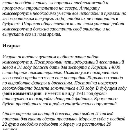
плана поведёт к срыву экспортных предположений и
программы строительства на севере. Аппарату
комсеверопуть необходимо учесть все неполадки и промахи по
лесозаготовкам текущего года, чтобы их не повторить в
будущем. Широкая общественность на этом участке работ
комсеверопути должна заострить своё внимание и не
выпускать его из поля зрения.
Игарка
Игарка остаётся центром в общем плане работ
комсеверопути. Построенный четырёх-рамный лесопильный
завод в 31 году должен дать для экспорта с Карской 14000
стандартов пиломатериалов. Помимо уже построенного
лесозавода предположена ещё постройка 20-рамного завода
по выработке фанеры и древесины. Постройка игарского
лесокомбината должна закончиться в 33 году. В будущем году
(
мой комментарий
– имеется в виду 1931 год)
будет
приступлено к постройке фанерной фабрики. Кроме того
будет проводиться постройка гражданских сооружений
Опыт карских экспедиций доказал, что выбор Игарской
протоки для гавани сделан правильно. Морские суда с осадкой
22 фута свободно подходят к берегу на расстояние 20
метров.