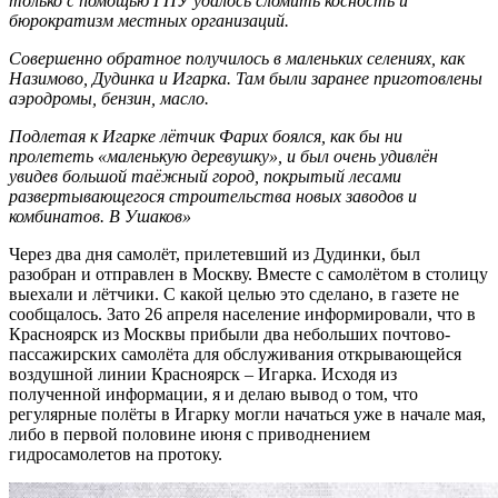
только с помощью ГПУ удалось сломить косность и
бюрократизм местных организаций.
Совершенно обратное получилось в маленьких селениях, как
Назимово, Дудинка и Игарка. Там были заранее приготовлены
аэродромы, бензин, масло.
Подлетая к Игарке лётчик Фарих боялся, как бы ни
пролететь «маленькую деревушку», и был очень удивлён
увидев большой таёжный город, покрытый лесами
развертывающегося строительства новых заводов и
комбинатов. В Ушаков»
Через два дня самолёт, прилетевший из Дудинки, был
разобран и отправлен в Москву. Вместе с самолётом в столицу
выехали и лётчики. С какой целью это сделано, в газете не
сообщалось. Зато 26 апреля население информировали, что в
Красноярск из Москвы прибыли два небольших почтово-
пассажирских самолёта для обслуживания открывающейся
воздушной линии Красноярск – Игарка. Исходя из
полученной информации, я и делаю вывод о том, что
регулярные полёты в Игарку могли начаться уже в начале мая,
либо в первой половине июня с приводнением
гидросамолетов на протоку.