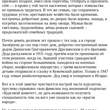
признано позднее, имел свои перегибы. Отобрать и присвоить
себе — в крови у той части населения, которая с измальства
не привыкла трудиться. В тех же семьях, где сохранялись
трудовые устои, крестьянские хозяйства были крепкими,
построены добротные дома, во дворах были корова, лошадь, в
погребах заготовленные на зиму овощи. Мужья были
сметливы, трудолюбивы, жёны рожали сыновей –
продолжателей семейных традиций.
Почти девять десятков лет прошло с тех пор, а в городе
Заозёрном до сих пор стоит дом, добротно построенный моим
дедом Даниилом Григорьевичем Дресвянским и его братьями.
Деда раскулачили в 1931 году, причём власти принимали об
этом решение, когда он, бывший участник гражданской
войны на стороне большевиков, находился на военных
сборах, конфисковали имущество, с тремя малолетними
детьми отправили в ссылку в Кежемский район. Только в 1947
году семью реабилитировали. Дед умер и похоронен в Игарке.
Вот и в этой заметке чувствуется настрой части курсантов,
трусливо скрывших свои фамилии под анонимной подписью
«Курсовой комитет», не дать возможности получить
специальность тем, на кого уже указали как на «врагов
народа».