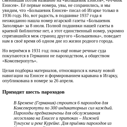
сменившая потом название на «Большевик Енисея», «Речник
Енисея». Её первые номера, увы, не сохранились, и мы
увидим, что «Большевик Енисея» писал об Игарке только в
1936 году. Но, вот радость, в подшивке 1937 года я
неожиданно нашла номер игарской газеты «Большевик
Заполярья» за 8 июля. Полной подшивки нашей газеты в
краевой библиотеке нет, а этот единственный номер, укромно
спрятавшийся меж страниц другого «Большевика», поведает
нам в своё время об одном дне из жизни родного города.
Но вернёмся в 1931 год: пока ещё новые речные суда
покупаются в Германии не пароходством, а обществом
«Комсеверопуть».
Целая подборка материалов, относящихся к началу новой
навигации на Енисее и формированием каравана в Игарку,
опубликована в номере за 26 апреля.
Приходят шесть пароходов
В Бремене (Германия) строится 6 пароходов для
Комсеверопути по 300 индикаторных сил каждый.
Пароходы предназначены для обслуживания
лесосплава на Енисее и притоках – Нижней
Тунгуске и реке Курейке. Для приёмки пароходов из