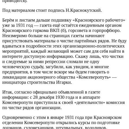
приводятся).
Под материалом стоит подпись Н.Краснокутский.
Берём и листаем дальше подшивку «Красноярского рабочего»
уже за 1931 год — газета ещё остаётся ежедневным органом
Красноярского горкома ВКП (б), горсовета и горпрофбюро.
Неизмеримо больше на страницах газеты начинают
присутствовать материалы о чистке партийных рядов. Не буду
вдаваться в подробности этих организационно-политических
мероприятий, каждый желающий может сам для себя найти в
интернете доступную информацию. Скажу лишь, что чистки
и следуемые за ними репрессии сломали не одну
человеческую судьбу, загубили, как увидим, и многие
предприятия, в том числе вскоре мы будем говорить о
ликвидации акционерного общества «Комсеверопуть» —
инициатора строительства Игарки.
Итак, согласно официально объявленной в газете
информации: с 28 декабря 1930 года и в аппарате
Комсеверопути приступила к своей «деятельности» комиссия
по чистке рядов организации.
Одновременно с этим в январе 1931 года при Красноярском
отделении Комсеверопути открылись курсы по подготовке
лоцманов, судомехаников, штурвальных, водоливов,