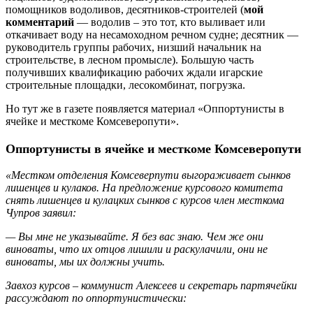
помощников водоливов, десятников-строителей (
мой
комментарий
— водолив – это тот, кто выливает или
откачивает воду на несамоходном речном судне; десятник —
руководитель группы рабочих, низший начальник на
строительстве, в лесном промысле). Большую часть
получивших квалификацию рабочих ждали игарские
строительные площадки, лесокомбинат, погрузка.
Но тут же в газете появляется материал «Оппортунисты в
ячейке и месткоме Комсеверопути».
Оппортунисты в ячейке и месткоме Комсеверопути
«Местком отделения Комсеверпути выгораживает сынков
лишенцев и кулаков. На предложение курсового комитета
снять лишенцев и кулацких сынков с курсов член месткома
Чупров заявил:
— Вы мне не указывайте. Я без вас знаю. Чем же они
виноваты, что их отцов лишили и раскулачили, они не
виноваты, мы их должны учить.
Завхоз курсов – коммунист Алексеев и секретарь партячейки
рассуждают по оппортунистически: