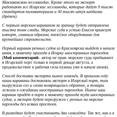
Маклаковском лесозаводах. Кроме этого на экспорт
работают все Игарские лесозаводы, которые дадут 9 тысяч
стандартов пиломатериала и 30 тысяч штук капбалки
(брёвен).
С первым морским караваном за границу будет отправлена
тысяча тонн слюды. Морские суда к устью Енисея привезут
импорт, главным образом, тяжёлое оборудование для
крупнейших строительств.
Первый караван речных судов из Красноярска выйдет в начале
июня, к моменту прихода в Игарку иностранных пароходов.
(
Мой комментарий
– автор не прав: морские суда прибывают
в Игарский порт только в первой декаде августа, а
продовольствие и рабочая сила нужны уже в начале июня).
Способ доставки экспорта нынче изменён. В прошлом году
наши караваны доставляли экспорт в Игарский порт, там
выгружали его и снова возвращались обратно, а товары
лежали в ожидании иностранных пароходов. Нынче наш
караван придёт в порт к моменту прихода туда иностранных
судов, и экспорт будет перегружен с речных на морские
пароходы без всяких простоев.
В разведках будут участвовать два самолёта. Так же, как и в