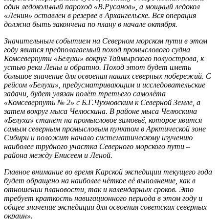
один ледокольный пароход «В.Русанов», а мощный ледокол
«Ленин» оставлен в резерве в Архангельске. Вся операция
должна быть закончена по плану в начале октября.
Значительным событием на Северном морском пути в этом
году явится предполагаемый поход промыслового судна
Комсеверпути «Белухи» вокруг Таймырского полуострова, к
устью реки Лены и обратно. Поход этот будет иметь
большое значение для освоения наших северных побережий. С
рейсом «Белухи», предусматривающим и исследовательские
задачи, будет увязан полёт третьего самолёта
«Комсеверпуть № 2» с Б.Г.Чухновским к Северной Земле, а
затем вокруг мыса Челюскина. В районе мыса Челюскина
«Белуха» станет на промысловое зимовьё, которое явится
самым северным промысловым пунктом в Арктической зоне
Сибири и положит начало систематическому изучению
наиболее трудного участка Северного морского пути –
района между Енисеем и Леной.
Главное внимание во время Карской экспедиции текущего года
будет обращено на наиболее чёткое её выполнение, как в
отношении плановости, так и календарных сроков. Это
требует краткость навигационного периода в этом году и
общее значение экспедиции для освоения советских северных
окраин».