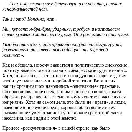
— У нас в коллективе всё благополучно и спокойно, никаких
ненормальностей нет.
Так ли это? Конечно, нет.
Мы, курсанты-бракёры, ударники, требуем и настаиваем
снять кулаков и лишенцев с курсов. Они разлагают наши ряды.
Разоблачить и выгнать правооппортунистическую группу,
разлагающую большевистскую дисциплину.
Курсовой
комитет».
Как и обещала, не хочу вдаваться в политическую дискуссию,
поэтому заметок такого плана в моём рассказе будет немного.
Хотя, повторюсь, газета этого и последующих годов издания
изобилует материалами подобной тематики. Во многих
наших организациях находились «бдительные» граждане,
сигнализировавшие о тех, кто им явно не нравился, таким
образом, расправлялись с теми, к кому чувствовалась личная
неприязнь. Хотя на самом деле, это были не «враги», а люди,
имеющие в первую очередь, хорошее образование и тем
вызывавшие чувство зависти у не вполне грамотной части
населения, как видим в этой заметке.
Процесс «раскулачивания» в нашей стране, как было