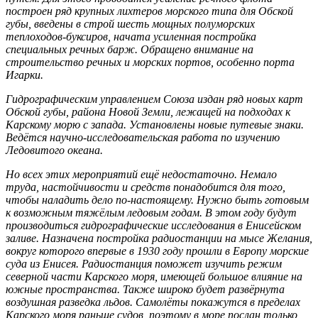
построен ряд крупных лихтеров морского типа для Обской
губы, введены в строй шесть мощных полуморских
теплоходов-буксиров, начата усиленная постройка
специальных речных барж. Обращено внимание на
строительство речных и морских портов, особенно порта
Игарки.
Гидрографическим управлением Союза издан ряд новых карт
Обской губы, района Новой Земли, лежащей на подходах к
Карскому морю с запада. Установлены новые путевые знаки.
Ведётся научно-исследовательская работа по изучению
Ледовитого океана.
Но всех этих мероприятий ещё недостаточно. Немало
труда, настойчивости и средств понадобится для того,
чтобы наладить дело по-настоящему. Нужно быть готовым
к возможным тяжёлым ледовым годам. В этом году будут
производиться гидрографические исследования в Енисейском
заливе. Назначена постройка радиостанции на мысе Желания,
вокруг которого впервые в 1930 году прошли в Европу морские
суда из Енисея. Радиостанция поможет изучить режим
северной части Карского моря, имеющей большое влияние на
южные пространства. Также широко будет развёрнута
воздушная разведка льдов. Самолёты покажутся в пределах
Карского моря раньше судов, поэтому в море послан только