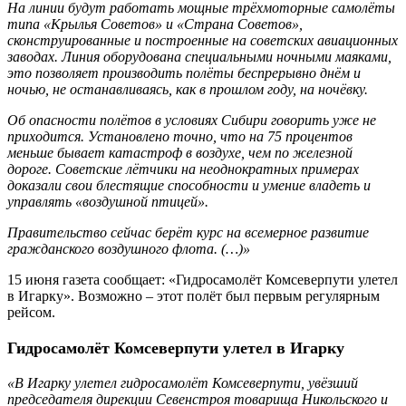
На линии будут работать мощные трёхмоторные самолёты
типа «Крылья Советов» и «Страна Советов»,
сконструированные и построенные на советских авиационных
заводах. Линия оборудована специальными ночными маяками,
это позволяет производить полёты беспрерывно днём и
ночью, не останавливаясь, как в прошлом году, на ночёвку.
Об опасности полётов в условиях Сибири говорить уже не
приходится. Установлено точно, что на 75 процентов
меньше бывает катастроф в воздухе, чем по железной
дороге. Советские лётчики на неоднократных примерах
доказали свои блестящие способности и умение владеть и
управлять «воздушной птицей».
Правительство сейчас берёт курс на всемерное развитие
гражданского воздушного флота. (…)»
15 июня газета сообщает: «Гидросамолёт Комсеверпути улетел
в Игарку». Возможно – этот полёт был первым регулярным
рейсом.
Гидросамолёт Комсеверпути улетел в Игарку
«В Игарку улетел гидросамолёт Комсеверпути, увёзший
председателя дирекции Севенстроя товарища Никольского и