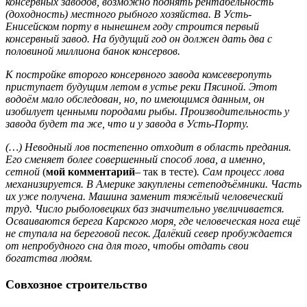
консервных заводов, возможно поднять рентабельность
(доходность) местного рыбного хозяйства. В Усть-
Енисейском порту в нынешнем году строится первый
консервный завод. На будущий год он должен дать два с
половиной миллиона банок консервов.
К постройке второго консервного завода комсеверопуть
приступает будущим летом в устье реки Пясиной. Этот
водоём мало обследован, но, по имеющимся данным, он
изобилует ценными породами рыбы. Производительность у
завода будет та же, что и у завода в Усть-Порту.
(…) Неводный лов постепенно отходит в область предания.
Его сменяет более совершенный способ лова, а именно,
сетной
(
мой комментарий
– так в тесте)
. Сам процесс лова
механизируется. В Америке закуплены сетеподъёмники. Часть
их уже получена. Машина заменит тяжёлый человеческий
труд. Число рыболовецких баз значительно увеличивается.
Осваиваются берега Карского моря, где человеческая нога ещё
не ступала на береговой песок. Далёкий север пробуждается
от непробудного сна для того, чтобы отдать свои
богатства людям.
Совхозное строительство