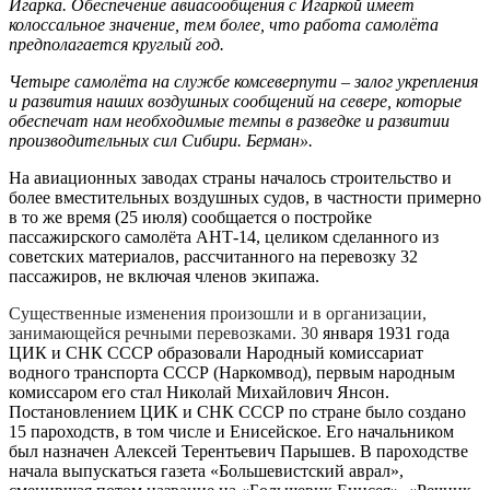
Игарка. Обеспечение авиасообщения с Игаркой имеет
колоссальное значение, тем более, что работа самолёта
предполагается круглый год.
Четыре самолёта на службе комсеверпути – залог укрепления
и развития наших воздушных сообщений на севере, которые
обеспечат нам необходимые темпы в разведке и развитии
производительных сил Сибири. Берман».
На авиационных заводах страны началось строительство и
более вместительных воздушных судов, в частности примерно
в то же время (25 июля) сообщается о постройке
пассажирского самолёта АНТ-14, целиком сделанного из
советских материалов, рассчитанного на перевозку 32
пассажиров, не включая членов экипажа.
Существенные изменения произошли и в организации,
занимающейся речными перевозками. 30
января 1931 года
ЦИК и СНК СССР образовали Народный комиссариат
водного транспорта СССР (Наркомвод), первым народным
комиссаром его стал Николай Михайлович Янсон.
Постановлением ЦИК и СНК СССР по стране было создано
15 пароходств, в том числе и Енисейское. Его начальником
был назначен Алексей Терентьевич Парышев. В пароходстве
начала выпускаться газета «Большевистский аврал»,