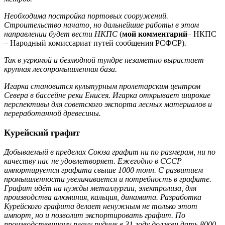
Необходима постройка портовых сооружений.
Строительство начато, но дальнейшие работы в этом
направлении будет вести НКПС
(
мой комментарий
– НКПС
– Народный комиссариат путей сообщения РСФСР)
.
Так в угрюмой и безлюдной тундре незаметно вырастает
крупная лесопромышленная база.
Игарка становится культурным пролетарским центром
Севера в бассейне реки Енисея. Игарка открывает широкие
перспективы для советского экспорта лесных материалов и
переработанной древесины.
Курейский графит
Добываемый в пределах Союза графит ни по размерам, ни по
качеству нас не удовлетворяет. Ежегодно в СССР
импортируется графита свыше 1000 тонн. С развитием
промышленности увеличивается и потребность в графите.
Графит идёт на нужды металлургии, электролиза, для
производства алюминия, кальция, динамита. Разработка
Курейского графита делает ненужным не только этот
импорт, но и позволит экспортировать графит. По
производственному плану рудник в 31 году должен дать 8000