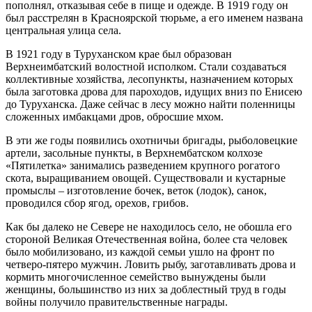
пополнял, отказывая себе в пище и одежде. В 1919 году он
был расстрелян в Красноярской тюрьме, а его именем названа
центральная улица села.
В 1921 году в Туруханском крае был образован
Верхнеимбатский волостной исполком. Стали создаваться
коллективные хозяйства, лесопункты, назначением которых
была заготовка дрова для пароходов, идущих вниз по Енисею
до Туруханска. Даже сейчас в лесу можно найти поленницы
сложенных имбакцами дров, обросшие мхом.
В эти же годы появились охотничьи бригады, рыболовецкие
артели, засольные пункты, в Верхнембатском колхозе
«Пятилетка» занимались разведением крупного рогатого
скота, выращиванием овощей. Существовали и кустарные
промыслы – изготовление бочек, веток (лодок), санок,
проводился сбор ягод, орехов, грибов.
Как бы далеко не Севере не находилось село, не обошла его
стороной Великая Отечественная война, более ста человек
было мобилизовано, из каждой семьи ушло на фронт по
четверо-пятеро мужчин. Ловить рыбу, заготавливать дрова и
кормить многочисленное семейство вынуждены были
женщины, большинство из них за доблестный труд в годы
войны получило правительственные награды.