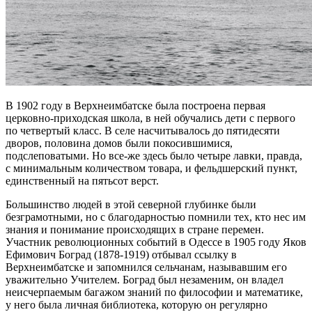
В 1902 году в Верхнеимбатске была построена первая
церковно-приходская школа, в ней обучались дети с первого
по четвертый класс. В селе насчитывалось до пятидесяти
дворов, половина домов были покосившимися,
подслеповатыми. Но все-же здесь было четыре лавки, правда,
с минимальным количеством товара, и фельдшерский пункт,
единственный на пятьсот верст.
Большинство людей в этой северной глубинке были
безграмотными, но с благодарностью помнили тех, кто нес им
знания и понимание происходящих в стране перемен.
Участник революционных событий в Одессе в 1905 году Яков
Ефимович Боград (1878-1919) отбывал ссылку в
Верхнеимбатске и запомнился сельчанам, называвшим его
уважительно Учителем. Боград был незаменим, он владел
неисчерпаемым багажом знаний по философии и математике,
у него была личная библиотека, которую он регулярно