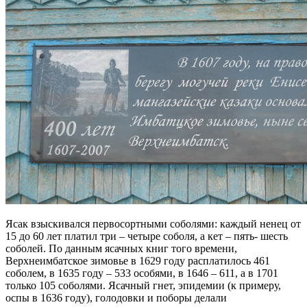
Ясак взыскивался первосортными соболями: каждый ненец от
15 до 60 лет платил три – четыре соболя, а кет – пять- шесть
соболей. По данным ясачных книг того времени,
Верхнеимбатское зимовье в 1629 году расплатилось 461
соболем, в 1635 году – 533 особями, в 1646 – 611, а в 1701
только 105 соболями. Ясачный гнет, эпидемии (к примеру,
оспы в 1636 году), голодовки и поборы делали