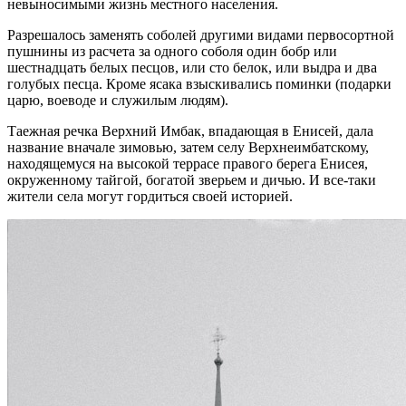
невыносимыми жизнь местного населения.
Разрешалось заменять соболей другими видами первосортной
пушнины из расчета за одного соболя один бобр или
шестнадцать белых песцов, или сто белок, или выдра и два
голубых песца. Кроме ясака взыскивались поминки (подарки
царю, воеводе и служилым людям).
Таежная речка Верхний Имбак, впадающая в Енисей, дала
название вначале зимовью, затем селу Верхнеимбатскому,
находящемуся на высокой террасе правого берега Енисея,
окруженному тайгой, богатой зверьем и дичью. И все-таки
жители села могут гордиться своей историей.