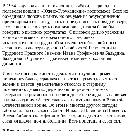
В 1964 году колхозники, охотники, рыбаки, звероводы и
полеводы вошли в «Южно-Туруханский» госпромхоз. Всех их
объединяла любовь к тайге, но без умения безукоризненно
ориентироваться в лесу, знать и предугадывать повадки зверя,
в совершенстве владеть орудиями лова, нельзя было бы
говорить о высоких результатах. С высокой данью уважения
ко всем сельчанам, назовем одного – человека
исключительного трудолюбия, имеющего большой опыт
следопыта, кавалера орденов Октябрьской Революции и
Трудового Красного Знамени Ивана Трофимовича Бальдина.
Бальдины и Сутлины – две известные здесь охотничьи
династии.
И все же поселок живет надеждами на лучшие времена,
понемногу благоустраиваясь, в летнее время здесь много
зелени и цветов, уважительно относясь к старшему
поколению, делая поддерживающий ремонт в домах
ветеранов, строя дороги и пешеходные переходы, вынашивая
планы создания «Аллеи славы» в память павшим в Великой
Отечественной войне. Об этом и многом другом сегодня
заботы главы сельского Совета Николая Павловича Шлякова.
В селе библиотека с фондом более одиннадцати тысяч томов,
средняя школа, почта, больница. Есть пристань и аэропорт.
В Верхнеимбатске живет около тысячи человек –