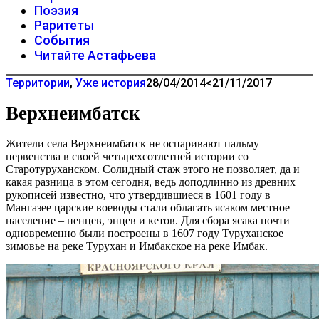
Поэзия
Раритеты
События
Читайте Астафьева
Территории
,
Уже история
28/04/2014
<21/11/2017
Верхнеимбатск
Жители села Верхнеимбатск не оспаривают пальму
первенства в своей четырехсотлетней истории со
Старотуруханском. Солидный стаж этого не позволяет, да и
какая разница в этом сегодня, ведь доподлинно из древних
рукописей известно, что утвердившиеся в 1601 году в
Мангазее царские воеводы стали облагать ясаком местное
население – ненцев, энцев и кетов. Для сбора ясака почти
одновременно были построены в 1607 году Туруханское
зимовье на реке Турухан и Имбакское на реке Имбак.