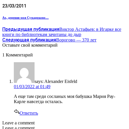
23/03/2011
Ах, деревня моя Сумароково…
Предыдущая публикация
Виктор Астафьев: в Игарке все
книги по библиотекам зачитаны до дыр
Следующая публикация
Ворогово — 370 лет
Оставьте свой комментарий
1 Комментарий
says:
Alexander Eisfeld
01/03/2022 at 01:49
A еще там среди сосланых моя бабушка Мария Рау-
Карле навсегда осталась.
Ответить
Leave a comment
Leave a comment