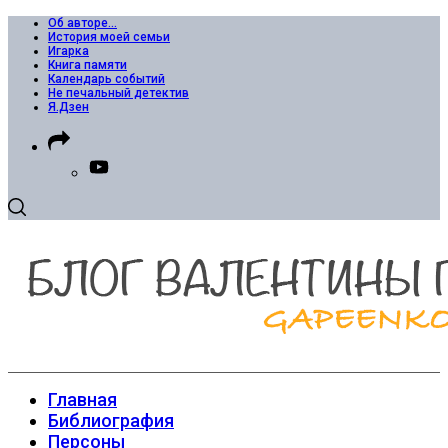
Об авторе…
История моей семьи
Игарка
Книга памяти
Календарь событий
Не печальный детектив
Я.Дзен
Главная
Библиография
Персоны