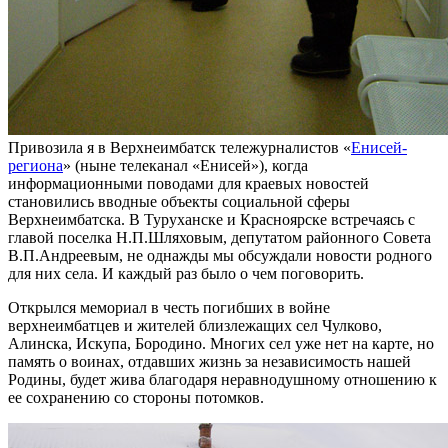
Привозила я в Верхнеимбатск тележурналистов «
Енисей-
региона
» (ныне телеканал «Енисей»), когда
информационными поводами для краевых новостей
становились вводные объекты социальной сферы
Верхнеимбатска. В Туруханске и Красноярске встречаясь с
главой поселка Н.П.Шляховым, депутатом районного Совета
В.П.Андреевым, не однажды мы обсуждали новости родного
для них села. И каждый раз было о чем поговорить.
Открылся мемориал в честь погибших в войне
верхнеимбатцев и жителей близлежащих сел Чулково,
Алинска, Искупа, Бородино. Многих сел уже нет на карте, но
память о воинах, отдавших жизнь за независимость нашей
Родины, будет жива благодаря неравнодушному отношению к
ее сохранению со стороны потомков.