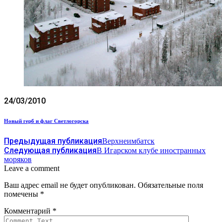
24/03/2010
Новый герб и флаг Светлогорска
Предыдущая публикация
Верхнеимбатск
Следующая публикация
В Игарском клубе иностранных
моряков
Leave a comment
Ваш адрес email не будет опубликован.
Обязательные поля
помечены
*
Комментарий
*