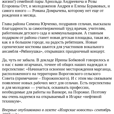
жизни!) семейной пары Арнольда Андреевича и Розы
Егоровны Отт, и молодоженов Андрея и Елены Бураковых, и
самого юного — Романа Домрычева, которому нет еще от
рождения и месяца.
Глава района Симона Юрченко, поздравив сельчан, высказала
благодарность за самоотверженный труд врачам, учителям,
работникам детского сада и коммунальщикам. А главным
подарком от района станет новая детская площадка, такая же,
как и в большом городе, на радость ребятишек. Новые
сценические костюмы шьются для участников вокального
ансамбля «Рябинушка», открывших праздничный концерт.
Да, чуть не забыла. В докладе Ирины Бобковой говорилось и
о нас с вами игарчанах, точнее об общих наших надеждах и
перспективе: «Начинается освоение месторождения марганца,
расположенного на территории Вороговского сельского
Совета (примечание – Порожинского). И с этим мы связываем
появление новых рабочих мест для сельчан. Есть перспектива
и для молодежи — учиться, осваивать профессии,
необходимые для работы на Ванкоре, на Порожке. Поэтому
мы очень надеемся на открываемый в Игарке «нефтяной
техникум».
Впервые опубликовано в газете «Игарские новости» сентябрь