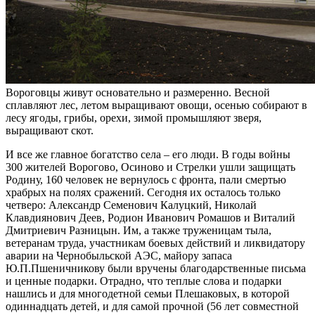
Вороговцы живут основательно и размеренно. Весной
сплавляют лес, летом выращивают овощи, осенью собирают в
лесу ягоды, грибы, орехи, зимой промышляют зверя,
выращивают скот.
И все же главное богатство села – его люди. В годы войны
300 жителей Ворогово, Осиново и Стрелки ушли защищать
Родину, 160 человек не вернулось с фронта, пали смертью
храбрых на полях сражений. Сегодня их осталось только
четверо: Александр Семенович Калуцкий, Николай
Клавдиянович Деев, Родион Иванович Ромашов и Виталий
Дмитриевич Разницын. Им, а также труженицам тыла,
ветеранам труда, участникам боевых действий и ликвидатору
аварии на Чернобыльской АЭС, майору запаса
Ю.П.Пшеничникову были вручены благодарственные письма
и ценные подарки. Отрадно, что теплые слова и подарки
нашлись и для многодетной семьи Плешаковых, в которой
одиннадцать детей, и для самой прочной (56 лет совместной