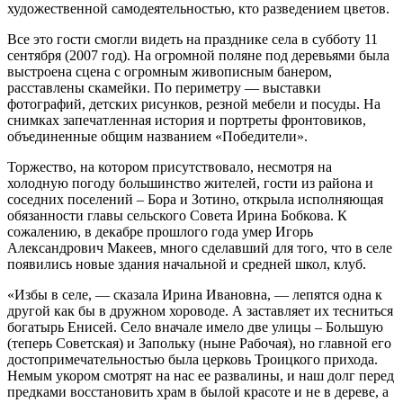
художественной самодеятельностью, кто разведением цветов.
Все это гости смогли видеть на празднике села в субботу 11
сентября (2007 год). На огромной поляне под деревьями была
выстроена сцена с огромным живописным банером,
расставлены скамейки. По периметру — выставки
фотографий, детских рисунков, резной мебели и посуды. На
снимках запечатленная история и портреты фронтовиков,
объединенные общим названием «Победители».
Торжество, на котором присутствовало, несмотря на
холодную погоду большинство жителей, гости из района и
соседних поселений – Бора и Зотино, открыла исполняющая
обязанности главы сельского Совета Ирина Бобкова. К
сожалению, в декабре прошлого года умер Игорь
Александрович Макеев, много сделавший для того, что в селе
появились новые здания начальной и средней школ, клуб.
«Избы в селе, — сказала Ирина Ивановна, — лепятся одна к
другой как бы в дружном хороводе. А заставляет их тесниться
богатырь Енисей. Село вначале имело две улицы – Большую
(теперь Советская) и Запольку (ныне Рабочая), но главной его
достопримечательностью была церковь Троицкого прихода.
Немым укором смотрят на нас ее развалины, и наш долг перед
предками восстановить храм в былой красоте и не в дереве, а