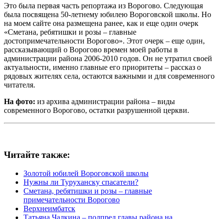
Это была первая часть репортажа из Ворогово. Следующая
была посвящена 50-летнему юбилею Вороговской школы. Но
на моем сайте она размещена ранее, как и еще один очерк
«Сметана, ребятишки и розы – главные
достопримечательности Ворогово». Этот очерк – еще один,
рассказывающий о Ворогово времен моей работы в
администрации района 2006-2010 годов. Он не утратил своей
актуальности, именно главные его приоритеты – рассказ о
рядовых жителях села, остаются важными и для современного
читателя.
На фото:
из архива администрации района – виды
современного Ворогово, остатки разрушенной церкви.
Читайте также:
Золотой юбилей Вороговской школы
Нужны ли Туруханску спасатели?
Сметана, ребятишки и розы – главные
примечательности Ворогово
Верхнеимбатск
Татьяна Чалкина – полпред главы района на