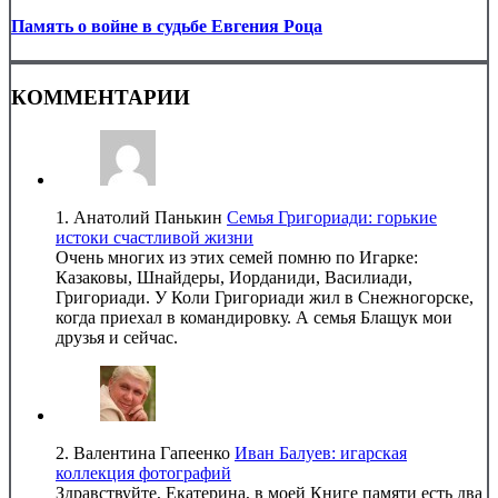
Память о войне в судьбе Евгения Роца
КОММЕНТАРИИ
1.
Анатолий Панькин
Семья Григориади: горькие
истоки счастливой жизни
Очень многих из этих семей помню по Игарке:
Казаковы, Шнайдеры, Иорданиди, Василиади,
Григориади. У Коли Григориади жил в Снежногорске,
когда приехал в командировку. А семья Блащук мои
друзья и сейчас.
2.
Валентина Гапеенко
Иван Балуев: игарская
коллекция фотографий
Здравствуйте, Екатерина, в моей Книге памяти есть два