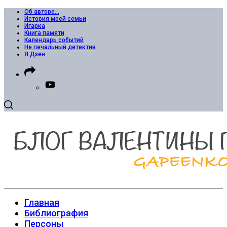
Об авторе…
История моей семьи
Игарка
Книга памяти
Календарь событий
Не печальный детектив
Я.Дзен
Главная
Библиография
Персоны