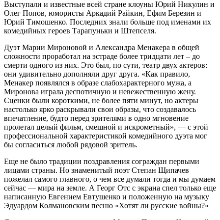
Выступали и известные всей стране клоуны Юрий Никулин и
Олег Попов, юмористы Аркадий Райкин, Ефим Березин и
Юрий Тимошенко. Последних знали больше под именами их
комедийных героев Тарапуньки и Штепселя.
Дуэт Марии Мироновой и Александра Менакера в общей
сложности проработал на эстраде более тридцати лет – до
смерти одного из них. Это был, по сути, театр двух актеров:
они удивительно дополняли друг друга. «Как правило,
Менакер появлялся в образе слабохарактерного мужа, а
Миронова играла деспотичную и невежественную жену.
Сценки были короткими, не более пяти минут, но актеры
настолько ярко раскрывали свои образы, что создавалось
впечатление, будто перед зрителями в одно мгновение
пролетал целый фильм, смешной и искрометный», — с этой
профессиональной характеристикой комедийного дуэта мог
бы согласиться любой рядовой зритель.
Еще не было традиции поздравления сограждан первыми
лицами страны. Но знаменитый поэт Степан Щипачев
пожелал самого главного, о чем все думали тогда и мы думаем
сейчас — мира на земле. А Георг Отс с экрана спел только еще
написанную Евгением Евтушенко и положенную на музыку
Эдуардом Колмановским песню «Хотят ли русские войны?»