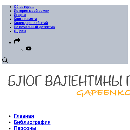
Об авторе…
История моей семьи
Игарка
Книга памяти
Календарь событий
Не печальный детектив
Я.Дзен
Главная
Библиография
Персоны