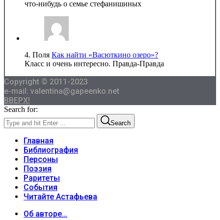
что-нибудь о семье стефанишиных
4.
Поля
Как найти «Васюткино озеро»?
Класс и очень интересно. Правда-Правда
Copyright © 2011-2023
e-mail: valentina@gapeenko.net
ВВЕРХ!
Search for:
Search
Главная
Библиография
Персоны
Поэзия
Раритеты
События
Читайте Астафьева
Об авторе…