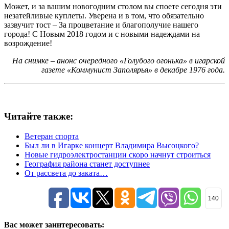
Может, и за вашим новогодним столом вы споете сегодня эти
незатейливые куплеты. Уверена и в том, что обязательно
зазвучит тост – За процветание и благополучие нашего
города! С Новым 2018 годом и с новыми надеждами на
возрождение!
На снимке – анонс очередного «Голубого огонька» в игарской
газете «Коммунист Заполярья» в декабре 1976 года.
Читайте также:
Ветеран спорта
Был ли в Игарке концерт Владимира Высоцкого?
Новые гидроэлектростанции скоро начнут строиться
География района станет доступнее
От рассвета до заката…
140
Вас может заинтересовать: