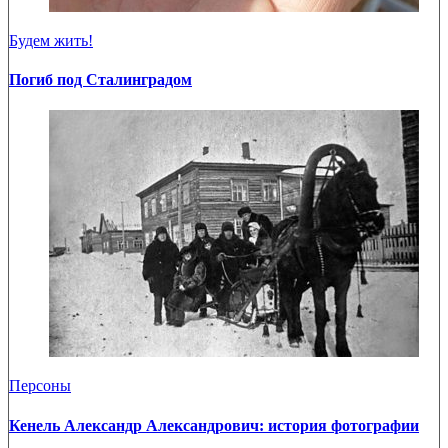
Будем жить!
Погиб под Сталинградом
Персоны
Кенель Александр Александрович: история фотографии