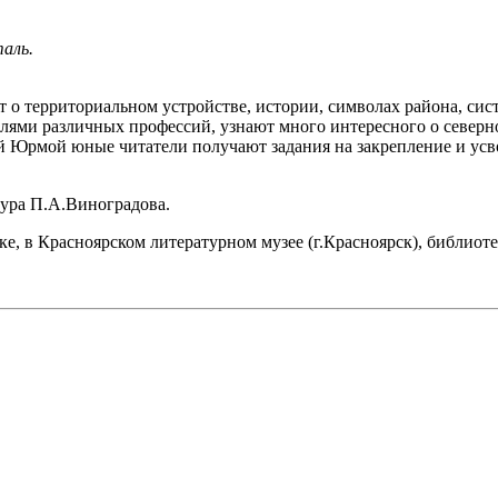
аль.
 о территориальном устройстве, истории, символах района, сист
ями различных профессий, узнают много интересного о северной
й Юрмой юные читатели получают задания на закрепление и усв
тура П.А.Виноградова.
, в Красноярском литературном музее (г.Красноярск), библиоте