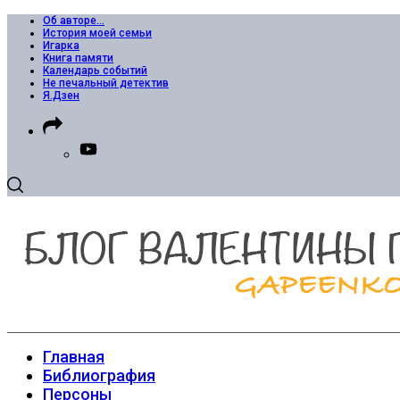
Об авторе…
История моей семьи
Игарка
Книга памяти
Календарь событий
Не печальный детектив
Я.Дзен
Главная
Библиография
Персоны