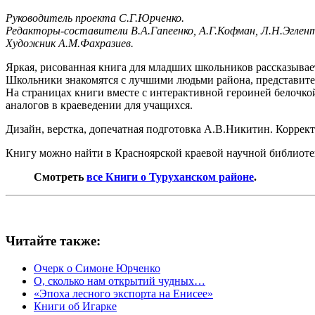
Руководитель проекта С.Г.Юрченко.
Редакторы-составители В.А.Гапеенко, А.Г.Кофман, Л.Н.Эглент
Художник А.М.Фахразиев.
Яркая, рисованная книга для младших школьников рассказывает
Школьники знакомятся с лучшими людьми района, представител
На страницах книги вместе с интерактивной героиней белочко
аналогов в краеведении для учащихся.
Дизайн, верстка, допечатная подготовка А.В.Никитин. Коррек
Книгу можно найти в Красноярской краевой научной библиотеке
Смотреть
все Книги о Туруханском районе
.
Читайте также:
Очерк о Симоне Юрченко
О, сколько нам открытий чудных…
«Эпоха лесного экспорта на Енисее»
Книги об Игарке