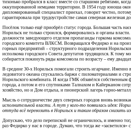
тихонько пробрался в класс вместе со старшими ребятами, ког
оккупированной немцами территории. В 1954 году юноша окон
дипломированный специалист приехал, говорит честно, потому
гарантировала при трудоустройстве самая северная железная до
Посёлок только ещё приобрёл статус города. Большая часть на
Норильск не только строился, формировались и органы власти
должности заведующего отделом пропаганды горкома комсомола 
городского комитета ВЛКСМ. Возвращался Федирко и на произв
горных предприятий – структурного подразделения Норильского
исполкома городского Совета депутатов трудящихся. К тому мо
собирается покинуть ряды комсомола по возрасту – ему двадцат
В средине 30-х Норильск помогали строить игарчане. Именно 
ледовитого океана спускались баржи с пиломатериалами и ст
Норильского комбината. И когда ГМК обзавёлся собственным фл
города, а потом и его спутниками Талнахом и Кайерканом сотр
хозяйство, но и Дом отдыха, и пионерский лагерь горно-метал
Мысль о сотрудничестве двух северных городов вновь возникае
исполнительной власти. А тут у кого-то появилась идея: Нори
оттуда всё перевозить в Норильск и таким образом снизить и
Допускаю, что дело перепиской не ограничилось, и именно тог
раз Федирко у нас в городе. Думаю, что тогда же «засветился