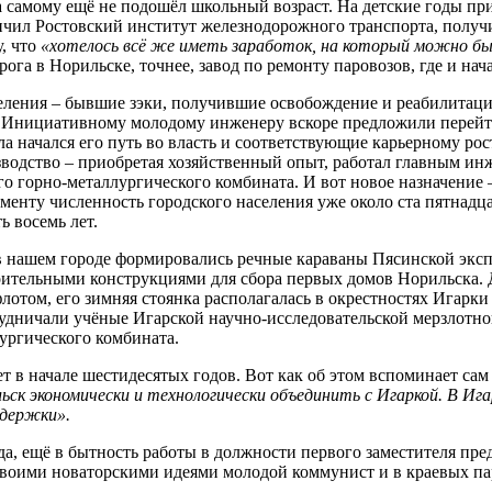
да самому ещё не подошёл школьный возраст. На детские годы п
чил Ростовский институт железнодорожного транспорта, получ
, что
«хотелось всё же иметь заработок, на который можно б
рога в Норильске, точнее, завод по ремонту паровозов, где и на
селения – бывшие зэки, получившие освобождение и реабилитаци
. Инициативному молодому инженеру вскоре предложили перейти 
начался его путь во власть и соответствующие карьерному росту
одство – приобретая хозяйственный опыт, работал главным инж
 горно-металлургического комбината. И вот новое назначение –
менту численность городского населения уже около ста пятнадц
ь восемь лет.
в нашем городе формировались речные караваны Пясинской эксп
роительными конструкциями для сбора первых домов Норильска.
отом, его зимняя стоянка располагалась в окрестностях Игарки
удничали учёные Игарской научно-исследовательской мерзлотной
лургического комбината.
т в начале шестидесятых годов. Вот как об этом вспоминает са
льск экономически и технологически объединить с Игаркой. В И
здержки».
да, ещё в бытность работы в должности первого заместителя пре
» своими новаторскими идеями молодой коммунист и в краевых па