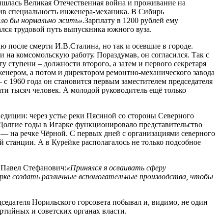
ришлась Великая Отечественная война и проживание на
ив специальность инженера-механика. В Сибирь
ыло бы нормально жить».
Зарплату в 1200 рублей ему
чался трудовой путь выпускника южного вуза.
ю после смерти И.В.Сталина, но так и осевшие в городе.
на комсомольскую работу. Пораздумав, он согласился. Так с
 ступени – должности второго, а затем и первого секретаря
енером, а потом и директором ремонтно-механического завода
 с 1960 года он становится первым заместителем председателя
ати тысяч человек. А молодой руководитель ещё только
едиции: через устье реки Пясиной со стороны Северного
 Долгие годы в Игарке функционировало представительство
 — на речке Чёрной. С первых дней с организациями северного
 станции. А в Курейке располагалось не только подсобное
м Павел Стефанович:
«Принялся я осваивать сферу
гарке создать различные вспомогательные производства, чтобы
дседателя Норильского горсовета побывал и, видимо, не один
ртийных и советских органах власти.