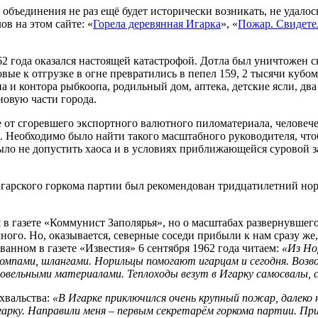
 объединения не раз ещё будет исторически возникать, не удало
в на этом сайте: «
Горела деревянная Игарка
», «
Пожар. Свидете
62 года оказался настоящей катастрофой. Дотла был уничтожен 
овые к отгрузке в огне превратились в пепел 159, 2 тысячи куб
 и контора рыбкоопа, родильный дом, аптека, детские ясли, два
овую части города.
т сгоревшего экспортного валютного пиломатериала, человечес
е. Необходимо было найти такого масштабного руководителя, чт
ыло не допустить хаоса и в условиях приближающейся суровой з
 Игарского горкома партии был рекомендован тридцатилетний н
в газете «Коммунист Заполярья», но о масштабах развернувшегос
 много. Но, оказывается, северные соседи прибыли к нам сразу ж
анном в газете «Известия» 6 сентября 1962 года читаем:
«Из Но
омпами, шлангами. Норильцы помогают игарцам и сегодня. Возво
кровельными материалами. Теплоходы везут в Игарку самосвалы
ахвальства:
«В Игарке приключился очень крупный пожар, далеко 
гарку. Направили меня – первым секретарём горкома партии. Пр