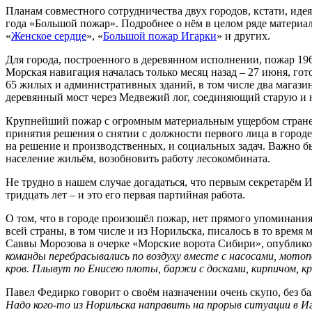
Планам совместного сотрудничества двух городов, кстати, идея
года «Большой пожар». Подробнее о нём в целом ряде материало
«
Женское сердце
», «
Большой пожар Игарки
» и других.
Для города, построенного в деревянном исполнении, пожар 19
Морская навигация началась только месяц назад – 27 июня, гот
65 жилых и административных зданий, в том числе два магазина
деревянный мост через Медвежий лог, соединяющий старую и н
Крупнейший пожар с огромным материальным ущербом стране о
принятия решения о снятии с должности первого лица в город
на решение и производственных, и социальных задач. Важно б
население жильём, возобновить работу лесокомбината.
Не трудно в нашем случае догадаться, что первым секретарём
тридцать лет – и это его первая партийная работа.
О том, что в городе произошёл пожар, нет прямого упоминания 
всей страны, в том числе и из Норильска, писалось в то время
Саввы Морозова в очерке «Морские ворота Сибири», опубликов
команды перебрасывались по воздуху вместе с насосами, мотоп
кров. Плывут по Енисею плоты, баржи с досками, кирпичом, 
Павел Федирко говорит о своём назначении очень скупо, без б
Надо кого-то из Норильска направить на прорыв ситуации в И