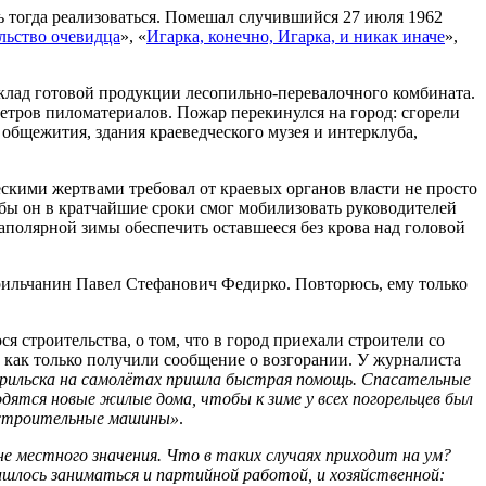
сь тогда реализоваться. Помешал случившийся 27 июля 1962
льство очевидца
», «
Игарка, конечно, Игарка, и никак иначе
»,
склад готовой продукции лесопильно-перевалочного комбината.
ометров пиломатериалов. Пожар перекинулся на город: сгорели
 общежития, здания краеведческого музея и интерклуба,
кими жертвами требовал от краевых органов власти не просто
обы он в кратчайшие сроки смог мобилизовать руководителей
аполярной зимы обеспечить оставшееся без крова над головой
орильчанин Павел Стефанович Федирко. Повторюсь, ему только
я строительства, о том, что в город приехали строители со
е, как только получили сообщение о возгорании. У журналиста
рильска на самолётах пришла быстрая помощь. Спасательные
дятся новые жилые дома, чтобы к зиме у всех погорельцев был
, строительные машины»
.
не местного значения. Что в таких случаях приходит на ум?
ишлось заниматься и партийной работой, и хозяйственной: