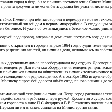
е оставили город в беде, было принято постановление Совета М
а проекта документа не могла быть сделана без участия местных
абно. Именно при нём заговорили о переходе на новые технолог
пятиэтажный жилой дом в первом микрорайоне. В следующем зак
на бетонное. И уже в 65-ом замкнулись в бетонное кольцо улицы
одской водопровод, впервые в дома стала поступать вода для пи
язи с открытием в городе в апреле 1964 года студии телевидени
го разрешения властей, он начинал дело, основываясь на собств
нных деревянных домов переоборудовали под студию. Договорил
я телецентра. Для монтажа оборудования телецентра пригласил
и приёмников начали на общественных началах телевизионное ве
 по телевидению и радиовещанию. А в октябре 1965 игарчане об
есяцеву с просьбой довести объём ежедневного вещания до чет
втоматической телефонной станции. Тогда город располагал те
задействована и работала с перегрузкой. Кроме этого существов
м горсовета в лице П.С.Федирко и В.В.Остапенко поставили пе
Пережогин им отказал, ссылаясь на Министерство связи.