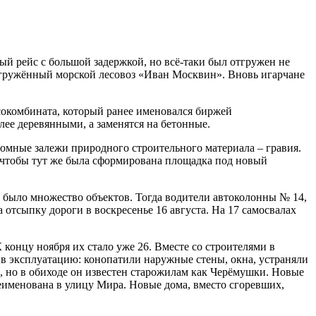
ый рейс с большой задержкой, но всё-таки был отгружен не
й гружённый морской лесовоз «Иван Москвин». Вновь игарчане
сокомбината, который ранее именовался биржей
лее деревянными, а заменятся на бетонные.
ромные залежи природного строительного материала – гравия.
, чтобы тут же была сформирована площадка под новый
о было множество объектов. Тогда водители автоколонны № 14,
отсыпку дороги в воскресенье 16 августа. На 17 самосвалах
концу ноября их стало уже 26. Вместе со строителями в
 в эксплуатацию: конопатили наружные стены, окна, устраняли
м, но в обиходе он известен старожилам как Черёмушки. Новые
еименована в улицу Мира. Новые дома, вместо сгоревших,