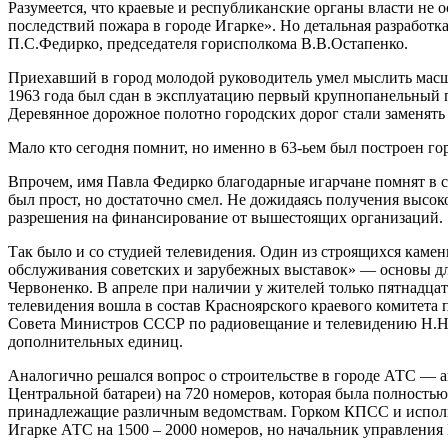
Разумеется, что краевые и республиканские органы власти н
последствий пожара в городе Игарке». Но детальная разработк
П.С.Федирко, председателя горисполкома В.В.Остапенко.
Приехавший в город молодой руководитель умел мыслить масшт
1963 года был сдан в эксплуатацию первый крупнопанельный 
Деревянное дорожное полотно городских дорог стали заменять 
Мало кто сегодня помнит, но именно в 63-ьем был построен гор
Впрочем, имя Павла Федирко благодарные игарчане помнят в св
был прост, но достаточно смел. Не дожидаясь получения высоко
разрешения на финансирование от вышестоящих организаций.
Так было и со студией телевидения. Один из строящихся каме
обслуживания советских и зарубежных выставок» — основы дл
Червоненко. В апреле при наличии у жителей только пятнадцат
телевидения вошла в состав Красноярского краевого комитета
Совета Министров СССР по радиовещание и телевидению Н.Н.М
дополнительных единиц.
Аналогично решался вопрос о строительстве в городе АТС — а
Центральной батареи) на 720 номеров, которая была полностью 
принадлежащие различным ведомствам. Горком КПСС и исполко
Игарке АТС на 1500 – 2000 номеров, но начальник управления 