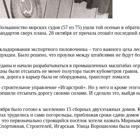
ольшинство морских судов (57 из 75) ушли той осенью в обратн
тандартов сверх плана. 28 октября от причала отошёл последни
кладирования экспортного пиловочника – того важного цеха ле
одукции. Было решено, что проулки между штабелями не будут бо
зведаны и начали разрабатываться в промышленных масштабах ог
жны были отсыпать не менее полутора тысяч кубометров гравия
, дорога в карьер была не оборудована, транспорт ломался.
о строительное управление «Игарстрой». Но у него и кроме этог
шили отсыпать дорогу своими силами. И сделали это, выйдя на 
бря было готово к заселению 15 сборных двухэтажных домов. К 
тах трудились и сами погорельцы, приближая сроки сдачи домов
у, что первоначально строящийся посёлок хотели назвать Мирны
Спортивная, Строителей, Игарская. Улица Ворошилова была пер