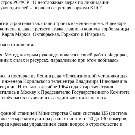
инистров РСФСР «О неотложных мерах по ликвидации
 руководителей – первого секретаря горкома КПСС
ии строительства: стали строить каменные дома. В декабре
ончена кладка третьего этажа главного корпуса горбольницы.
 Карла Маркса, Октябрьская, Горького и Игарская.
тья и отопления.
я. Метод, которым руководствовался в своей работе Федирко,
енных силах и ресурсах, параллельно при этом добиваясь
ись о поставке из Ленинграда «Телевизионной установки для
и инженера Норильского телецентра Владимира Николаевича
щание. И только в декабре 1964 года Игарская студия
ратились в Москву к Председателю Государственного Комитета
ырёх часов и увеличить студийные штаты на пять
лефонной станцией Министерства Связи системы ЦБ (система
али четыре коммутатора разных систем от 50 до 130 номеров,
ред краевым управлением связи вопрос о строительстве в