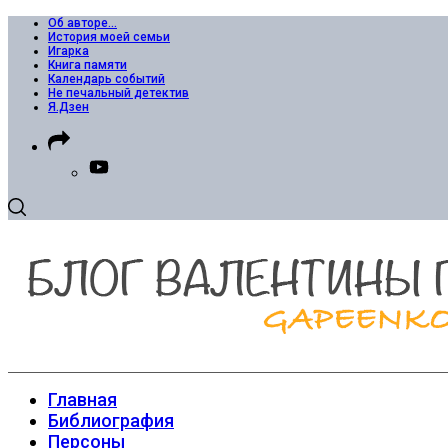
Об авторе…
История моей семьи
Игарка
Книга памяти
Календарь событий
Не печальный детектив
Я.Дзен
Главная
Библиография
Персоны