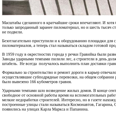
Масштабы сделанного в кратчайшие сроки впечатляют. И хотя б
только запроданный заранее пиломатериал, но и шесть тысяч с
не подвели.
Безотлагательно приступили и к оборудованию площадки для с
пиломатериалов, а теперь стал называться складом готовой пр
В 1959 году в окрестностях города у речки Гравийка были ра
Заводы ударными темпами пилили лес, а строители в день дол
штабель. Не всегда получалось выполнить план доставки гравия
Формально за строительство и ремонт дороги в карьер отвечал
осуществлявшие субподрядные перевозки, на общем собрании ре
было вывезено 166 кубометров гравия.
Ударными темпами шло возведение жилых домов. В конце сентя
свободное от основной работы время на вспомогательных рабо
мелкие недоработки строителей. Интересно, но в газете нахож
построенные улицы стали называться Космонавтов, Гагарина, 
появились на улицах Карла Маркса и Папанина.