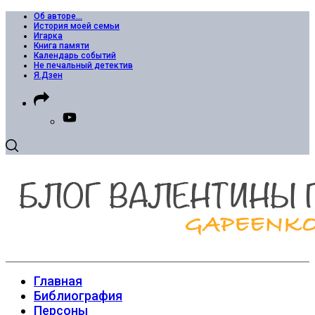
Об авторе…
История моей семьи
Игарка
Книга памяти
Календарь событий
Не печальный детектив
Я.Дзен
Главная
Библиография
Персоны