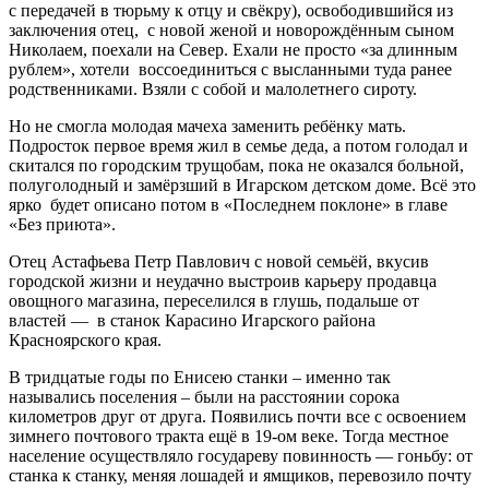
с передачей в тюрьму к отцу и свёкру), освободившийся из
заключения отец, с новой женой и новорождённым сыном
Николаем, поехали на Север. Ехали не просто «за длинным
рублем», хотели воссоединиться с высланными туда ранее
родственниками. Взяли с собой и малолетнего сироту.
Но не смогла молодая мачеха заменить ребёнку мать.
Подросток первое время жил в семье деда, а потом голодал и
скитался по городским трущобам, пока не оказался больной,
полуголодный и замёрзший в Игарском детском доме. Всё это
ярко будет описано потом в «Последнем поклоне» в главе
«Без приюта».
Отец Астафьева Петр Павлович с новой семьёй, вкусив
городской жизни и неудачно выстроив карьеру продавца
овощного магазина, переселился в глушь, подальше от
властей — в станок Карасино Игарского района
Красноярского края.
В тридцатые годы по Енисею станки – именно так
назывались поселения – были на расстоянии сорока
километров друг от друга. Появились почти все с освоением
зимнего почтового тракта ещё в 19-ом веке. Тогда местное
население осуществляло государеву повинность — гоньбу: от
станка к станку, меняя лошадей и ямщиков, перевозило почту