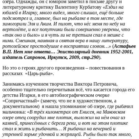
озёра. Однажды, он с юмором заметил в письме другу и
литературному критику Валентину Курбатову
«Ездил на
юбилей в Игарку, много видел, много слышал, ещё больше
подсмотрел и, главное, был на рыбалке в том месте, где
зимогорили Эля и Аким. И пилот, что нёс меня по небу на
вертолёте, и все попутчики были совершенно уверены, что
«так оно и было» и я чуть ли не третьим спал в мешке с
ними. Смешная, наивная и святая вера в нашу литературу,
ротозейское простодушие в восприятии словом…»
(
Астафьев
В.П. Нет мне ответа… Эпистолярный дневник 1952-2001,
издатель Сапронов, Иркутск, 2009, стр.290
).
Но это о героях другого произведения – повествования в
рассказах «Царь-рыба».
Занимаясь изучением творчества Виктора Петровича,
особенно тщательно перечитывая всё, что касается города его
детства Игарки, в его автобиографическом очерке
«Сопричастный» (замечу, что не в художественном, а
документальном) я нашла упоминание об озере, где рыбачил
мальчонка: «
В трёх километрах от Енисея, на Маковском
озере отец соорудил мне плотик, выложил на нём очаг из
камней, принесённых с берега реки, и вот на этом плотике
стал я жить и рыбачить… Я рыбачил на вечерней и
утренней зорьке удочкой и жерлицей. Рыбы было так много,