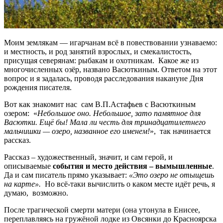
Моим землякам — игарчанам всё в повествовании узнаваемо:
и местность, и род занятий взрослых, и смекалистость,
присущая северянам: рыбакам и охотникам. Какое же из
многочисленных озёр, названо Васюткиным. Ответом на этот
вопрос и я задалась, проводя расследования накануне Дня
рождения писателя.
Вот как знакомит нас сам В.П.Астафьев с Васюткиным
озером: «
Небольшое оно. Небольшое, зато памятное для
Васютки. Ещё бы! Мала ли честь для тринадцатилетнего
мальчишки — озеро, названное его именем!
», так начинается
рассказ.
Рассказ – художественный, значит, и сам герой, и
описываемые
события и место действия – вымышленные
.
Да и сам писатель прямо указывает:
«Это озеро не отыщешь
на карте».
Но всё-таки вычислить о каком месте идёт речь, я
думаю, возможно.
После трагической смерти матери (она утонула в Енисее,
переплавляясь на гружёной лодке из Овсянки до Красноярска