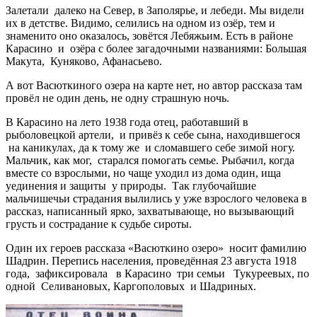
Залетали далеко на Север, в Заполярье, и лебеди. Мы видели
их в детстве. Видимо, селились на одном из озёр, тем и
знаменито оно оказалось, зовётся Лебяжьим. Есть в районе
Карасино и озёра с более загадочными названиями: Большая
Макута, Куняково, Афанасьево.
А вот Васюткиного озера на карте нет, но автор рассказа там
провёл не один день, не одну страшную ночь.
В Карасино на лето 1938 года отец, работавший в
рыболовецкой артели, и привёз к себе сына, находившегося
на каникулах, да к тому же и сломавшего себе зимой ногу.
Мальчик, как мог, старался помогать семье. Рыбачил, когда
вместе со взрослыми, но чаще уходил из дома один, ища
уединения и защиты у природы. Так глубочайшие
мальчишечьи страдания вылились у уже взрослого человека в
рассказ, написанный ярко, захватывающе, но вызывающий
грусть и сострадание к судьбе сироты.
Один их героев рассказа «Васюткино озеро» носит фамилию
Шадрин. Перепись населения, проведённая 23 августа 1918
года, зафиксировала в Карасино три семьи Тукуреевых, по
одной Селивановых, Каргополовых и Шадриных.