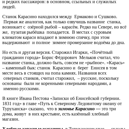
и редких пассажиров: в основном, ссыльных и служилых
людей.
Станок Карасино находился между Ермаково и Сушково.
Первая же аналогия, как только озвучишь название станка,
возникает с озёрной рыбой – карасём. Редко на Севере, но всё
же, пузатая рыбёшка попадается. В местах с суровым
климатом караси впадают в зимнюю спячку, при этом
выдерживают и полное зимнее промерзание водоёма до дна.
Но есть и другая версия. Старожил Игарки, «Почётный
гражданин города» Борис Фёдорович Мельков считал, что
название станка, должно быть, совсем не «рыбное». «Карась»
– каменный бык: станок Карасино и берег Енисея в том
месте весь в стоящих на попа камнях. Названия всех
северных станков, считал старожил, – русские, поскольку
основаны были не коренными северными народами, а
именно русскими.
В книге Ивана Пестова «Записки об Енисейской губернии.
1831 год» в главе «Путь к Северному Ледовитому океану от
Туруханска» сказано, что в
зимовье
Карасино —
это три
дома, живут в них крестьяне, есть казённый хлебный
магазин.
Хлебные запасные магазины
в Туруханском крае — склады