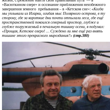
жизни, стремление найти свой правильный путь — в
«Васюткином озере» и осознание приближения неизбежного
завершения земного пребывания – в «Кетском сне»:
«Когда
мы уплывали из Игарки, огибая мыс Полярного острова, в ту
сторону, где за короткие дни почти отпылали леса, где ещё
пространственней покоился северный простор, глубже и
глубже погружаемый в печальную тишину осени, я подумал:
«Прощая, Кетское озеро! … Суждено ли мне ещё раз внять
тишине этого прекрасного мироздания?»
(стр.380)