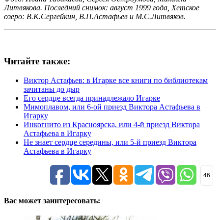
Литвякова. Последний снимок: август 1999 года, Хетское
озеро: В.К.Сергейкин, В.П.Астафьев и М.С.Литвяков.
Читайте также:
Виктор Астафьев: в Игарке все книги по библиотекам
зачитаны до дыр
Его сердце всегда принадлежало Игарке
Мимоплавом, или 6-ой приезд Виктора Астафьева в
Игарку
Инкогнито из Красноярска, или 4-й приезд Виктора
Астафьева в Игарку
Не знает сердце середины, или 5-й приезд Виктора
Астафьева в Игарку
46
Вас может заинтересовать: