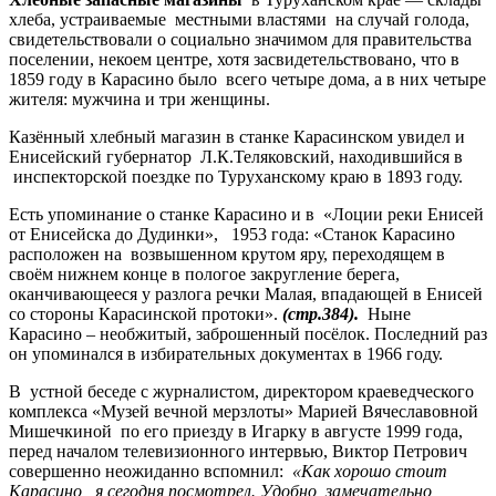
хлеба, устраиваемые местными властями на случай голода,
свидетельствовали о социально значимом для правительства
поселении, некоем центре, хотя засвидетельствовано, что в
1859 году в Карасино было всего четыре дома, а в них четыре
жителя: мужчина и три женщины.
Казённый хлебный магазин в станке Карасинском увидел и
Енисейский губернатор Л.К.Теляковский, находившийся в
инспекторской поездке по Туруханскому краю в 1893 году.
Есть упоминание о станке Карасино и в «Лоции реки Енисей
от Енисейска до Дудинки», 1953 года: «Станок Карасино
расположен на возвышенном крутом яру, переходящем в
своём нижнем конце в пологое закругление берега,
оканчивающееся у разлога речки Малая, впадающей в Енисей
со стороны Карасинской протоки».
(стр.384).
Ныне
Карасино – необжитый, заброшенный посёлок. Последний раз
он упоминался в избирательных документах в 1966 году.
В устной беседе с журналистом, директором краеведческого
комплекса «Музей вечной мерзлоты» Марией Вячеславовной
Мишечкиной по его приезду в Игарку в августе 1999 года,
перед началом телевизионного интервью, Виктор Петрович
совершенно неожиданно вспомнил:
«Как хорошо стоит
Карасино, я сегодня посмотрел. Удобно, замечательно