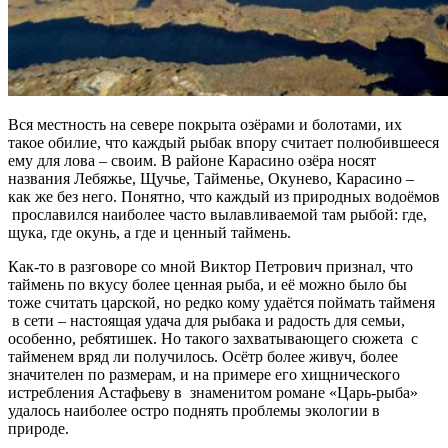
Вся местность на севере покрыта озёрами и болотами, их
такое обилие, что каждый рыбак впору считает полюбившееся
ему для лова – своим. В районе Карасино озёра носят
названия Лебяжье, Щучье, Тайменье, Окунево, Карасино –
как же без него. Понятно, что каждый из природных водоёмов
прославился наиболее часто вылавливаемой там рыбой: где,
щука, где окунь, а где и ценный таймень.
Как-то в разговоре со мной Виктор Петрович признал, что
таймень по вкусу более ценная рыба, и её можно было бы
тоже считать царской, но редко кому удаётся поймать тайменя
в сети – настоящая удача для рыбака и радость для семьи,
особенно, ребятишек. Но такого захватывающего сюжета с
тайменем вряд ли получилось. Осётр более живуч, более
значителен по размерам, и на примере его хищнического
истребления Астафьеву в знаменитом романе «Царь-рыба»
удалось наиболее остро поднять проблемы экологии в
природе.