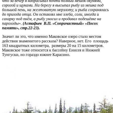
что за вечер я набрасывал почти полный мешок окунями,
сорогой и щуками. На берегу я высыпал рыбу из мешка под
большой пень, на желтоватую мерзлоту, и рыба сохранялась
до прихода отца. Он оставлял мне хлеба, соли, иногда и
сахарку под пнём, а рыбу уносил и продавал подешёвке на
пароходы
».
(Астафьев В.П. «Сопричастный» «Посох
памяти», стр.22-23).
Значит ли это, что именно Маковское озеро стало местом
действия знаменитого рассказа? Наверное, нет. Его площадь
163 квадратных километра, размеры 20 на 15 километров.
Маковское тоже относится к бассейну Енисея и Нижней
Тунгуски, но гораздо южнее Карасино.