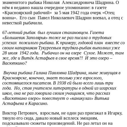
знаменитого рыбака Николая Александровича Шадрина. О
нём я недавно нашла очередное упоминание: в газете
«Красноярский рабочий» за 5 мая 1942 года очерк «Отец
воина». Его сын Павел Николаевич Шадрин воевал, а отец с
невесткой рыбачили.
67-летний рыбак был лучшим стахановцем. Газета
«Большевик Заполярья» тоже не раз писала о трудовых
успехах пожилого рыбака. К примеру, годовой план вместе со
своим напарником Тукуреевым трудяга-рыбак выполнил уже
28 июля 1942 года. Рыбачил он на озере Сухое. Может, там
же, где и Витёк Астафьев в свое время?! И это озеро –
Васюткино?
Внучка рыбака Галина Павловна Шадрина, ныне живущая в
Красноярске, конечно, знает только уже взрослого,
состоявшегося писателя. В 1938 ей было всего лишь три
года. Но, став учителем литературы в одной из игарских
школ, она не раз говорила своим учащимся, что рассказ
«Васюткино озеро» повествует о «каникулах» Витька
Астафьева в Карасино.
Виктор Петрович, взрослым, не один раз приезжал в Игарку,
тянуло его сюда, давало новый всплеск эмоциям,
подсказывало сюжеты произведений. Не раз летал он на