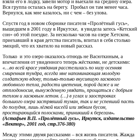
взяли его в лодку, завели мотор и выехали на средину озера.
Вся группа осталась на берегу. Пробыл он там менее часа.
Вернулся, как мне казалось, ни с чем – без улова.
Спустя год в новом сборнике писателя «Пролётный гусь»,
вышедшем в 2001 году в Иркутске, я увидела затесь «Кетский
сон» об этой поездке. За несколько часов на озере Хетском,
приехавший в края детства писатель, впитал в себя столько
эмоций, что их хватило на новый рассказ.
Только и это озеро оказалось отнюдь не Васюткиным, а
впечатления от увиденного теперь жёсткими, не детскими:
«…во всей красе увядания расстелилась по низу осенняя
смиренная тундра, всегда мне напоминающая молодую
солдатскую вдову, только-только вкусившую ласкового
любовного тепла, радости цветения, порой даже и не
отплодоносив, вынужденную увядать, прощаться с добрым
теплом и ласковым летом. (…) в углах и заостровках
большого озера застрявший туман, так и не успевший пасть
до полудня, лишь лёгкой кисеёй или зябким бусом,
простирающийся полосками, приникший к берегам
».
(Астафьев В.П. «Пролётный гусь», Иркутск, издательство
«Вектор», 2001 год, стр.376-380)
Между этими двумя рассказами – вся жизнь писателя. Жажда