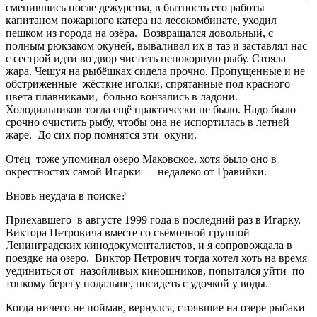
сменившись после дежурства, в бытность его работы
капитаном пожарного катера на лесокомбинате, уходил
пешком из города на озёра. Возвращался довольный, с
полным рюкзаком окуней, вываливал их в таз и заставлял нас
с сестрой идти во двор чистить непокорную рыбу. Стояла
жара. Чешуя на рыбёшках сидела прочно. Пропущенные и не
обстриженные жёсткие иголки, спрятанные под красного
цвета плавниками, больно вонзались в ладони.
Холодильников тогда ещё практически не было. Надо было
срочно очистить рыбу, чтобы она не испортилась в летней
жаре. До сих пор помнятся эти окуни.
Отец тоже упоминал озеро Маковское, хотя было оно в
окрестностях самой Игарки — недалеко от Гравийки.
Вновь неудача в поиске?
Приехавшего в августе 1999 года в последний раз в Игарку,
Виктора Петровича вместе со съёмочной группой
Ленинградских кинодокументалистов, и я сопровождала в
поездке на озеро. Виктор Петрович тогда хотел хоть на время
уединиться от назойливых киношников, попытался уйти по
топкому берегу подальше, посидеть с удочкой у воды.
Когда ничего не поймав, вернулся, стоявшие на озере рыбаки