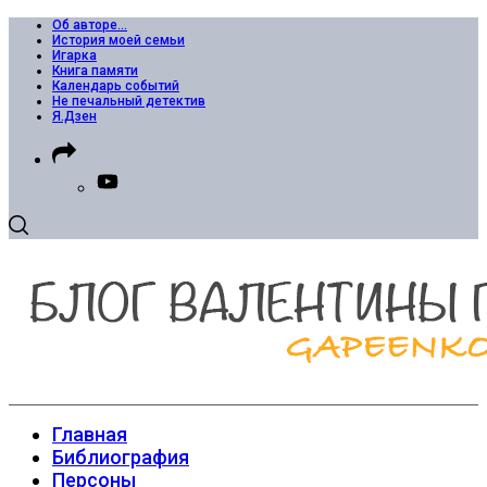
Об авторе…
История моей семьи
Игарка
Книга памяти
Календарь событий
Не печальный детектив
Я.Дзен
Главная
Библиография
Персоны