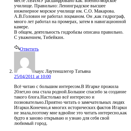
месте ЛВИМУ расшифровано как: военно-морское
училище. Правильно: Ленинградское высшее
инженерное морское училище им. С.О. Макарова.
А.В.Головин не работал лоцманом. Он ,как гидрограф,
много лет работал на промерах, затем в навигационной
камере.
В общем, деятельность гидробазы описана правильно.
С уважением, Тибейкин.
Ответить
says:
Лаутеншлегер Татьяна
25/04/2011 at 10:00
Всё читаю с большим интересом.В Игарке прожила
20лет,но она стала родной.Большое спасибо за создание
такого блога.Настолько всё интересно и
позновательно.Приятно читать о замечательных людях
Игарки.Конечно,я многих исторических фактов Игарки
не знала,поэтому мне вдвойне это читать интересно,как
будто я заново открываю и узнаю для себя свой
любимый город.