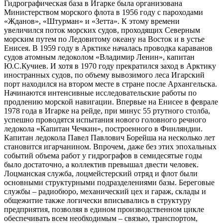
Гидрографическая база в Игарке была организована
Министерством морского флота в 1956 году с пароходами
«Жданов», «Штурман» и «Зетта». К этому времени
увеличился поток морских судов, проходящих Северным
морским путем по Ледовитому океану на Восток и в устье
Енисея. В 1959 году в Арктике началась проводка караванов
судов атомным ледоколом «Владимир Ленин», капитан
Ю.С.Кучиев. И хотя в 1970 году прекратился заход в Арктику
иностранных судов, по объему вывозимого леса Игарский
порт находился на втором месте в стране после Архангельска.
Начинаются интенсивные исследовательские работы по
продлению морской навигации. Впервые на Енисее в феврале
1978 года в Игарке на рейде, при минус 55 ртутного столба,
успешно проводятся испытания нового головного речного
ледокола «Капитан Чечкин», построенного в Финляндии.
Капитан ледокола Павел Павлович Борейша на несколько лет
становится игарчанином. Впрочем, даже без этих эпохальных
событий объема работ у гидрографов в семидесятые годы
было достаточно, а коллектив превышал двести человек.
Лоцманская служба, лоцмейстерский отряд и флот были
основными структурными подразделениями базы. Береговые
службы – радиобюро, механический цех и гараж, склады и
общежитие также логически вписывались в структуру
предприятия, позволяя в едином производственном цикле
обеспечивать всем необходимым – связью, транспортом,