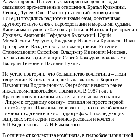
Александровна Пансевич, с которой нас долгие годы
связывают дружественные отношения. Братья Кузьмины,
Леонид Лунев, Олег Гнатюк (нынешний руководитель
ГИБДД) трудились радиотехниками базы, обеспечивая
круглосуточную связь с пароходствами и морскими судами.
Капитанами судов в 70-е годы работали Николай Григорьевич
Лукичев, Анатолий Нефедович Быковский, Юрий
Михайлович Вергунов, Владимир Иванович Кринкель, Иван
Григорьевич Владимиров, их помощниками Евгений
Станиславович Сысойков, Владимир Иванович Моисеев,
начальником радиостанции Сергей Кокоуров, водолазами
Валерий Тетерин и Василий Букша.
Не устаю повторять, что большинство коллектива – люди
творческие. К сожалению, не была знакома с Борисом
Павловичем Водопьяновым. Он работал немного ранее
инженером-гидрографом, лоцманом. В 1987 году в
Красноярском книжном издательстве вышла его книга
«Лицом к студеному океану», ставшая не просто первой
книгой серии «Полярные горизонты», но и своеобразным
гимном труда енисейских гидрографов. В последующих
выпусках этой серии появились рассказы и коллеги
Б.П.Водопьянова – А.Н.Быковского.
В отличие от коллектива комбината, в гидробазе царил иной