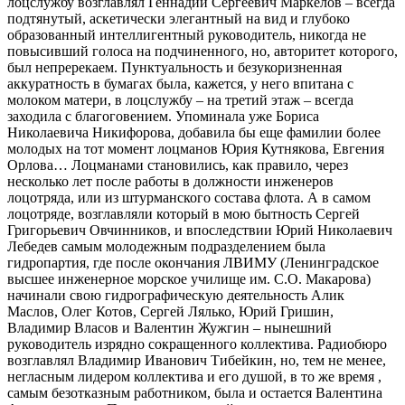
лоцслужбу возглавлял Геннадий Сергеевич Маркелов – всегда
подтянутый, аскетически элегантный на вид и глубоко
образованный интеллигентный руководитель, никогда не
повысивший голоса на подчиненного, но, авторитет которого,
был непререкаем. Пунктуальность и безукоризненная
аккуратность в бумагах была, кажется, у него впитана с
молоком матери, в лоцслужбу – на третий этаж – всегда
заходила с благоговением. Упоминала уже Бориса
Николаевича Никифорова, добавила бы еще фамилии более
молодых на тот момент лоцманов Юрия Кутнякова, Евгения
Орлова… Лоцманами становились, как правило, через
несколько лет после работы в должности инженеров
лоцотряда, или из штурманского состава флота. А в самом
лоцотряде, возглавляли который в мою бытность Сергей
Григорьевич Овчинников, и впоследствии Юрий Николаевич
Лебедев самым молодежным подразделением была
гидропартия, где после окончания ЛВИМУ (Ленинградское
высшее инженерное морское училище им. С.О. Макарова)
начинали свою гидрографическую деятельность Алик
Маслов, Олег Котов, Сергей Лялько, Юрий Гришин,
Владимир Власов и Валентин Жужгин – нынешний
руководитель изрядно сокращенного коллектива. Радиобюро
возглавлял Владимир Иванович Тибейкин, но, тем не менее,
негласным лидером коллектива и его душой, в то же время ,
самым безотказным работником, была и остается Валентина