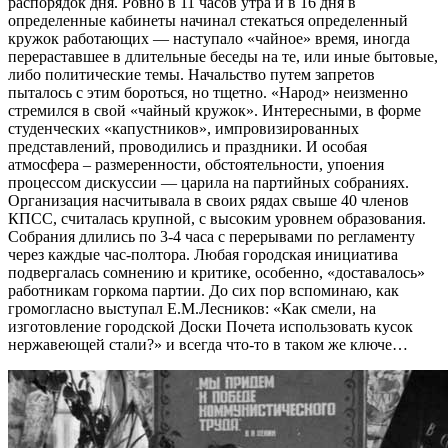
распорядок дня. Ровно в 11 часов утра и в 16 дня в
определенные кабинеты начинал стекаться определенный
кружок работающих — наступало «чайное» время, иногда
перераставшее в длительные беседы на те, или иные бытовые,
либо политические темы. Начальство путем запретов
пыталось с этим бороться, но тщетно. «Народ» неизменно
стремился в свой «чайный кружок». Интересными, в форме
студенческих «капустников», импровизированных
представлений, проводились и праздники. И особая
атмосфера – размеренности, обстоятельности, упоения
процессом дискуссии — царила на партийных собраниях.
Организация насчитывала в своих рядах свыше 40 членов
КПСС, считалась крупной, с высоким уровнем образования.
Собрания длились по 3-4 часа с перерывами по регламенту
через каждые час-полтора. Любая городская инициатива
подвергалась сомнению и критике, особенно, «доставалось»
работникам горкома партии. До сих пор вспоминаю, как
громогласно выступал Е.М.Лесников: «Как смели, на
изготовление городской Доски Почета использовать кусок
нержавеющей стали?» и всегда что-то в таком же ключе…