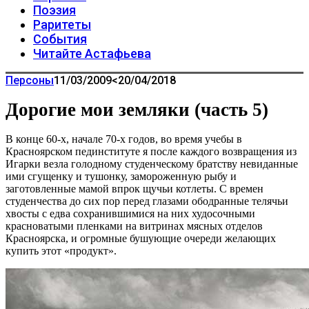
Поэзия
Раритеты
События
Читайте Астафьева
Персоны
11/03/2009
<20/04/2018
Дорогие мои земляки (часть 5)
В конце 60-х, начале 70-х годов, во время учебы в
Красноярском пединституте я после каждого возвращения из
Игарки везла голодному студенческому братству невиданные
ими сгущенку и тушонку, замороженную рыбу и
заготовленные мамой впрок щучьи котлеты. С времен
студенчества до сих пор перед глазами ободранные телячьи
хвосты с едва сохранившимися на них худосочными
красноватыми пленками на витринах мясных отделов
Красноярска, и огромные бушующие очереди желающих
купить этот «продукт».