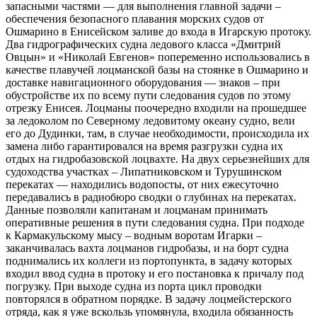
запасными частями — для выполнения главной задачи –
обеспечения безопасного плавания морских судов от
Ошмарино в Енисейском заливе до входа в Игарскую протоку.
Два гидрографических судна ледового класса «Дмитрий
Овцын» и «Николай Евгенов» попеременно использовались в
качестве плавучей лоцманской базы на стоянке в Ошмарино и
доставке навигационного оборудования — знаков – при
обустройстве их по всему пути следования судов по этому
отрезку Енисея. Лоцманы поочередно входили на прошедшее
за ледоколом по Северному ледовитому океану судно, вели
его до Дудинки, там, в случае необходимости, происходила их
замена либо гарантировался на время разгрузки судна их
отдых на гидробазовской лоцвахте. На двух серьезнейших для
судоходства участках – Липатниковском и Турушинском
перекатах — находились водопосты, от них ежесуточно
передавались в радиобюро сводки о глубинах на перекатах.
Данные позволяли капитанам и лоцманам принимать
оперативные решения в пути следования судна. При подходе
к Кармакульскому мысу – водным воротам Игарки –
заканчивалась вахта лоцманов гидробазы, и на борт судна
поднимались их коллеги из портопункта, в задачу которых
входил ввод судна в протоку и его постановка к причалу под
погрузку. При выходе судна из порта цикл проводки
повторялся в обратном порядке. В задачу лоцмейстерского
отряда, как я уже вскользь упомянула, входила обязанность