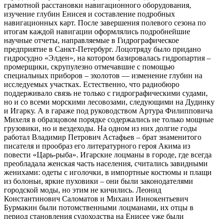
грамотной расстановки навигационного оборудования,
изучение глубин Енисея и составление подробных
навигационных карт. После завершения полевого сезона по
итогам каждой навигации оформлялись подробнейшие
научные отчеты, направляемые в Гидрографическое
предприятие в Санкт-Петербург. Лоцотряду было придано
гидросудно «Элден», на котором базировалась гидропартия –
промерщики, скрупулезно отмечавшие с помощью
специальных приборов – эхолотов — изменение глубин на
исследуемых участках. Естественно, что радиобюро
поддерживало связь не только с гидрографическими судами,
но и со всеми морскими лесовозами, следующими на Дудинку
и Игарку. А в гараже под руководством Артура Филипповича
Михеля в образцовом порядке содержались не только мощные
грузовики, но и вездеходы. На одном из них долгие годы
работал Владимир Петрович Астафьев – брат знаменитого
писателя и прообраз его литературного героя Акима из
повести «Царь-рыба». Игарские лоцманы в городе, где всегда
преобладала женская часть населения, считались завидными
женихами: одеты с иголочки, в импортные костюмы и плащи
из болоньи, яркие пуховики – они были законодателями
городской моды, но этим не кичились. Леонид
Константинович Саломатов и Михаил Иннокентьевич
Бурмакин были потомственными лоцманами, их отцы в
период становления судоходства на Енисее уже были