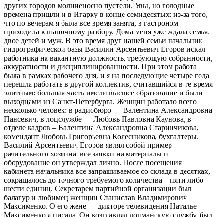
других городов молниеносно пустели. Увы, но голодные
времена пришли и в Игарку в конце семидесятых: из-за того,
что по вечерам я была все время занята, в гастроном
приходила к шапочному разбору. Дома меня уже ждала семья:
двое детей и муж. В это время друг нашей семьи начальник
гидрографической базы Василий Арсентьевич Егоров искал
работника на вакантную должность, требующую собранности,
аккуратности и дисциплинированности. При этом работа
была в рамках рабочего дня, и я на последующие четыре года
перешла работать в другой коллектив, считавшийся в те время
элитным: большая часть имели высшее образование и были
выходцами из Санкт-Петербурга. Женщин работало всего
несколько человек: в радиобюро — Валентина Александровна
Пансевич, в лоцслужбе — Любовь Павловна Каунова, в
отделе кадров – Валентина Александровна Старинчикова,
комендант Любовь Григорьевна Колесникова, бухгалтеры.
Василий Арсентьевич Егоров являл собой пример
рачительного хозяина: все заявки на материалы и
оборудование он утверждал лично. После посещения
кабинета начальника все запрашиваемое со склада в десятках,
сокращалось до точного требуемого количества – пяти либо
шести единиц. Секретарем партийной организации был
балагур и любимец женщин Станислав Владимирович
Максименко. О его жене — дикторе телевидения Наталье
Максименко я писала. Он возглавлял лоцманскую службу, был