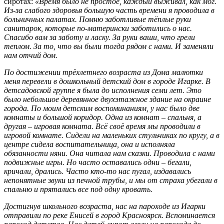
сиротах:
«Время было не простое, каждый выживал, как мог.
Из-за слабого здоровья большую часть времени я проводила в
больничных палатах. Помню заботливые тёплые руки
санитарок, которые по-матерински заботились о нас.
Спасибо вам за заботу и ласку. За руки ваши, что грели
теплом. За то, что вы были тогда рядом с нами. И заменяли
нам отчий дом.
По достижении трёхлетнего возраста из Дома малютки
меня перевели в дошкольный детский дом в городе Игарке. В
детсадовской группе я была до исполнения семи лет. Это
было небольшое деревянное двухэтажное здание на окраине
города. По моим детским воспоминаниям, у нас было две
комнаты и большой коридор. Одна из комнат – спальня, а
другая – игровая комната. Всё своё время мы проводили в
игровой комнате. Сидели на маленьких стульчиках по кругу, а в
центре сидела воспитательница, она и исполняла
обязанности няни. Она читала нам сказки. Проводила с нами
подвижные игры. Но часто оставались одни – бегали,
кричали, дрались. Часто кто-то нас пугал, издавались
непонятные звуки из печной трубы, и мы от страха убегали в
спальню и прятались все под одну кровать.
Достигнув школьного возраста, нас на пароходе из Игарки
отправили по реке Енисей в город Красноярск. Вспоминается