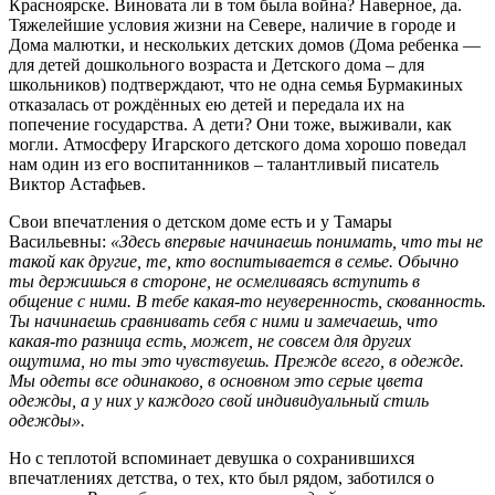
Красноярске. Виновата ли в том была война? Наверное, да.
Тяжелейшие условия жизни на Севере, наличие в городе и
Дома малютки, и нескольких детских домов (Дома ребенка —
для детей дошкольного возраста и Детского дома – для
школьников) подтверждают, что не одна семья Бурмакиных
отказалась от рождённых ею детей и передала их на
попечение государства. А дети? Они тоже, выживали, как
могли. Атмосферу Игарского детского дома хорошо поведал
нам один из его воспитанников – талантливый писатель
Виктор Астафьев.
Свои впечатления о детском доме есть и у Тамары
Васильевны:
«Здесь впервые начинаешь понимать, что ты не
такой как другие, те, кто воспитывается в семье. Обычно
ты держишься в стороне, не осмеливаясь вступить в
общение с ними. В тебе какая-то неуверенность, скованность.
Ты начинаешь сравнивать себя с ними и замечаешь, что
какая-то разница есть, может, не совсем для других
ощутима, но ты это чувствуешь. Прежде всего, в одежде.
Мы одеты все одинаково, в основном это серые цвета
одежды, а у них у каждого свой индивидуальный стиль
одежды».
Но с теплотой вспоминает девушка о сохранившихся
впечатлениях детства, о тех, кто был рядом, заботился о