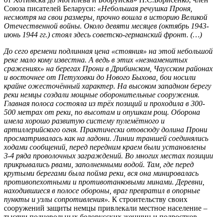
Союза писателей Беларуси:
«Небольшая
речушка Проня
,
несмотря на свои размеры, прочно вошла в историю Великой
Отечественной войны. Около девяти месяцев (октябрь 1943-
июнь 1944 гг.) стоял здесь
советско-германский фронт
. (…)
До сего времени подлинная цена «стояния» на этой небольшой
реке мало кому известна. А ведь в этих «незнаменитых
сражениях» на берегах
Прони
в Дрибинском, Чаусском районах
и восточнее от Петуховки до Нового Быхова, бои носили
крайне ожесточённый характер. На высоком западном берегу
реки немцы создали мощные оборонительные сооружения.
Главная полоса состояла из трёх позиций и проходила в 300-
500 метрах от реки, по высотам и опушкам рощ. Оборона
имела хорошо развитую систему пулемётного и
артиллерийского огня. Практически отовсюду
долина Прони
просматривалась как на ладони. Линии траншей соединялись
ходами сообщений, перед передним краем были установлены
3-4 ряда проволочных заграждений. Во многих местах позиции
прикрывались рвами, заполненными водой. Там, где перед
крутыми берегами была пойма реки, вся она минировалась
противопехотными и противотанковыми минами. Деревни,
находившиеся в полосе обороны, враг превратил в опорные
пункты и узлы сопротивления».
К строительству своих
сооружений защиты немцы привлекали местное население –
тысячи подневольных белорусских женщин и подростков.