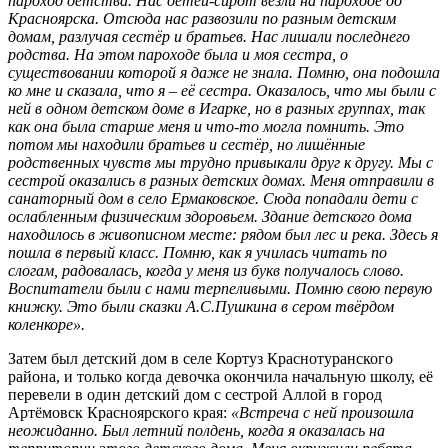
пароход детства. Нас детей-сирот везли на пароходе до
Красноярска. Отсюда нас развозили по разным детским
домам, разлучая сестёр и братьев. Нас лишали последнего
родства. На этом пароходе была и моя сестра, о
существовании которой я даже не знала. Помню, она подошла
ко мне и сказала, что я – её сестра. Оказалось, что мы были с
ней в одном детском доме в Игарке, но в разных группах, так
как она была старше меня и что-то могла помнить. Это
потом мы находили братьев и сестёр, но лишённые
родственных чувств мы трудно привыкали друг к другу. Мы с
сестрой оказались в разных детских домах. Меня отправили в
санаторный дом в село Ермаковское. Сюда попадали дети с
ослабленным физическим здоровьем. Здание детского дома
находилось в живописном месте: рядом был лес и река. Здесь я
пошла в первый класс. Помню, как я училась читать по
слогам, радовалась, когда у меня из букв получалось слово.
Воспитатели были с нами терпеливыми. Помню свою первую
книжку. Это были сказки А.С.Пушкина в сером твёрдом
коленкоре».
Затем был детский дом в селе Кортуз Краснотуранского
района, и только когда девочка окончила начальную школу, её
перевели в один детский дом с сестрой Аллой в город
Артёмовск Красноярского края:
«Встреча с ней произошла
неожиданно. Был летний полдень, когда я оказалась на