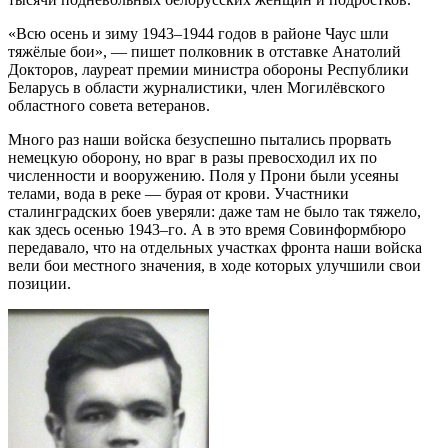
«Всю осень и зиму 1943–1944 годов в районе Чаус шли
тяжёлые бои», — пишет полковник в отставке Анатолий
Докторов, лауреат премии министра обороны Республики
Беларусь в области журналистики, член Могилёвского
областного совета ветеранов.
Много раз наши войска безуспешно пытались прорвать
немецкую оборону, но враг в разы превосходил их по
численности и вооружению. Поля у Прони были усеяны
телами, вода в реке — бурая от крови. Участники
сталинградских боев уверяли: даже там не было так тяжело,
как здесь осенью 1943–го. А в это время Совинформбюро
передавало, что на отдельных участках фронта наши войска
вели бои местного значения, в ходе которых улучшили свои
позиции.