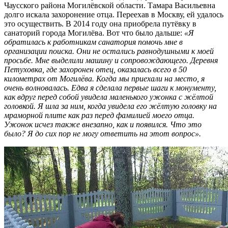
Чаусского района Могилёвской области. Тамара Васильевна
долго искала захоронение отца. Переехав в Москву, ей удалось
это осуществить. В 2014 году она приобрела путёвку в
санаторий города Могилёва. Вот что было дальше:
«Я
обратилась к работникам санатория помочь мне в
организации поиска. Они не остались равнодушными к моей
просьбе. Мне выделили машину и сопровождающего. Деревня
Петуховка, где захоронен отец, оказалась всего в 50
километрах от Могилёва. Когда мы приехали на место, я
очень волновалась. Едва я сделала первые шаги к монументу,
как вдруг перед собой увидела маленького ужонка с жёлтой
головкой. Я шла за ним, когда увидела его жёлтую головку на
мраморной плите как раз перед фамилией моего отца.
Ужонок исчез также внезапно, как и появился. Что это
было? Я до сих пор не могу ответить на этот вопрос».