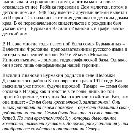
выписывали из родильного дома, а потом мать и вовсе
отказалась от неё. Ребёнка перевели в Дом малютки, потом в
детский дом, а в 1948 году вместе с другими детьми вывезли
из Игарки. Так начались скитания девочки по детским домам
края. В её первоначальном свидетельстве о рождении был
указан отец – Бурмакин Василий Иванович, в графе «мать» —
детский дом.
В Игарке многие годы известной была семья Бурмакиных –
Валентины Фроловны, преподавательницы русского языка и
литературы средней школы № 9 и её мужа Михаила
Иннокентьевича – лоцмана гидрографической базы. Однако,
они всего лишь однофамильцы нашей героини.
Василий Иванович Бурмакин родился в селе Шеломки
Дзержинского района Красноярского края в 1912 году. Как
выяснила уже потом, будучи взрослой, Тамара, — семья была
сослана в Игарку, как и многие в те годы, лишь по той
простой причине, что у них было крепкое хозяйство. Вот, что
она пишет:
«Семья была крестьянской, зажиточной. Они
много работали на своём подворье – держали домашний скот,
работали на пашне. Семья была большая, в семье пятеро
детей. По тем временам людей, у которых было личное
хозяйство, называли кулаками. Во время раскулачивания у них
отобрали всё хозяйство и отправили на Север».