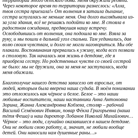
территории этого детского дома. Меня окружили ребята.
Через некоторое время по территории разнеслось: «Алла,
твоя сестра приехала!» От волнения я затаила дыхание,
сестра испугалась не меньше меня. Она долго выглядывала из-
за угла здания, всё не решаясь подойти ко мне. Я стояла в
радостном ожидании, предвкушая нашу встречу.
Освободившись от волнения, она подошла ко мне. Взяла за
руку, и мы пошли в дальний угол спальни. Там уединились, дав
волю своим чувствам, и долго не могли наговориться. Мы обе
плакали. Воспоминания прервались к ужину, когда всех позвали
в столовую. Так началась моя жизнь в детдоме, где я
приобрела сестру. Но родственных чувств со своей сестрой
не было: мы не дружили, она за меня не заступалась, когда
меня обижали.
Благополучие нашего детства зависело от взрослых, от
людей, которым была вверена наша судьба. В моём понимании
это отложилось как чёрное и белое. Белое – это наши
любимые воспитатели, наши наставники Анна Антоновна
Зорина, Жанна Александровна Кобзева, столяр – рабочий
Василий Семёнович Инякин, повар Фёкла Григорьевна (наша
тётя Феша) и наш директор Лобанов Николай Михайлович…
Чёрное – это люди, случайно оказавшиеся в нашем детдоме.
Они не любили свою работу, а, значит, не любили вообще
детей. Они наносили нам душевные раны…»