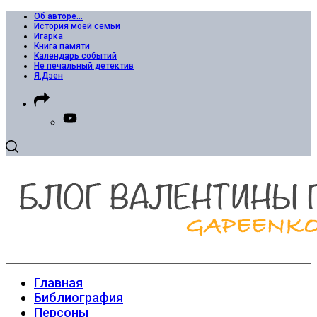
Об авторе…
История моей семьи
Игарка
Книга памяти
Календарь событий
Не печальный детектив
Я.Дзен
Главная
Библиография
Персоны