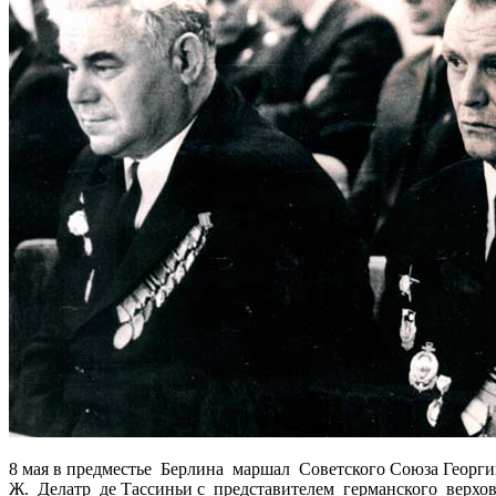
8 мая в предместье Берлина маршал Советского Союза Георг
Ж. Делатр де Тассиньи с представителем германского верховн