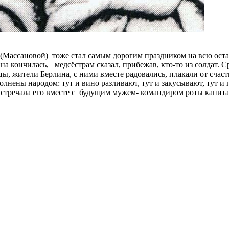
ассановой) тоже стал самым дорогим праздником на всю остав
ойна кончилась, медсёстрам сказал, прибежав, кто-то из солдат. 
ы, жители Берлина, с ними вместе радовались, плакали от счаст
полнены народом: тут и вино разливают, тут и закусывают, тут 
 встречала его вместе с будущим мужем- командиром роты кап