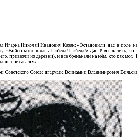
ая Игарка Николай Иванович Казак: «Остановили нас в поле, нед
шу: «Война закончилась. Победа! Победа!» Давай все палить, кто 
его, привезли из деревни), и все бренькали на нём, кто как мог
да не прикасался».
ерои Советского Союза игарчане Вениамин Владимирович Вильс