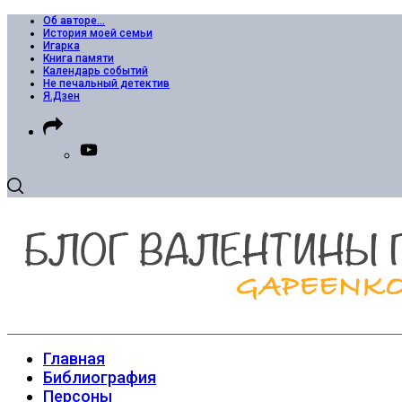
Об авторе…
История моей семьи
Игарка
Книга памяти
Календарь событий
Не печальный детектив
Я.Дзен
Главная
Библиография
Персоны