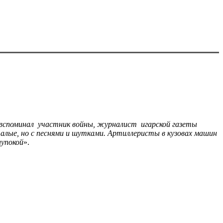
 вспоминал участник войны, журналист игарской газеты
лые, но с песнями и шутками. Артиллеристы в кузовах машин
аупокой
».