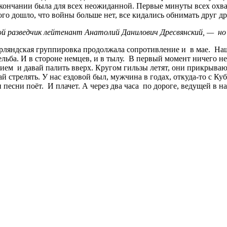
ё окончании была для всех неожиданной. Первые минуты всех охва
го дошло, что войны больше нет, все кидались обнимать друг др
й разведчик лейтенант Анатолий Данилович Дресвянский, — но
урляндская группировка продолжала сопротивление и в мае. На
льба. И в стороне немцев, и в тылу. В первый момент ничего не
ием и давай палить вверх. Кругом гильзы летят, они прикрываю
вай стрелять. У нас ездовой был, мужчина в годах, откуда-то с
 и песни поёт. И плачет. А через два часа по дороге, ведущей 