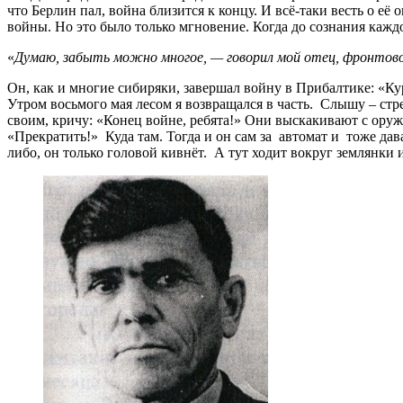
что Берлин пал, война близится к концу. И всё-таки весть о е
войны. Но это было только мгновение. Когда до сознания каждо
«
Думаю, забыть можно многое, — говорил мой отец, фронтово
Он, как и многие сибиряки, завершал войну в Прибалтике: «К
Утром восьмого мая лесом я возвращался в часть. Слышу – стре
своим, кричу: «Конец войне, ребята!» Они выскакивают с оруж
«Прекратить!» Куда там. Тогда и он сам за автомат и тоже да
либо, он только головой кивнёт. А тут ходит вокруг землянки