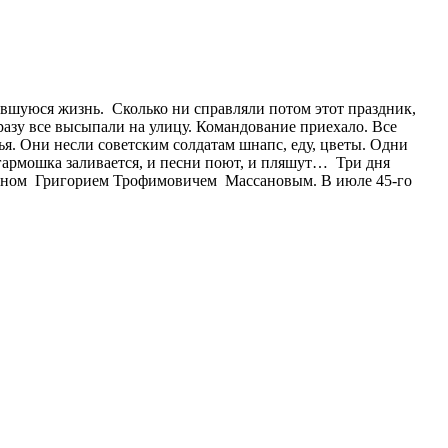
шуюся жизнь. Сколько ни справляли потом этот праздник,
Сразу все высыпали на улицу. Командование приехало. Все
ья. Они несли советским солдатам шнапс, еду, цветы. Одни
и гармошка заливается, и песни поют, и пляшут… Три дня
итаном Григорием Трофимовичем Массановым. В июле 45-го