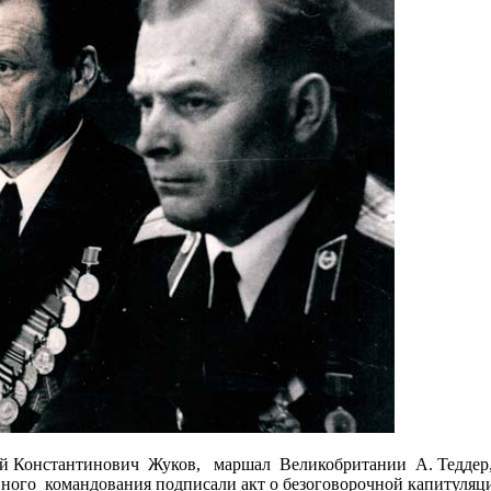
ий Константинович Жуков, маршал Великобритании А. Теддер,
ого командования подписали акт о безоговорочной капитуляции