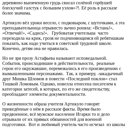
деревянно выпяченную грудь свисал солёной горбушей
блескучий галстук с большим узлом»?!. Её роль в рассказе
более значима.
Артикуло вёл уроки весело, с подковыром, с шуточками, а эта
преподавательница отрывисто зычно роняла: «Встань!»,
«Отвечай!», «Садись!». Грубоватая учительша часто
переходила на крик, грозя не подчиняющимся ей ребятишкам
показать, как надо учиться в советской трудовой школе.
Конечно, детям она не нравилась.
Но не зря прозу Астафьева называют исповедальной.
События, происходившие в действительности, реальные
герои его окружавшие, перемежались в его произведениях с
вымышленными персонажами. Так, к примеру, -закадычный
друг Мишка Шломов в повести «Последний поклон» стал
Тишкой Ломовым. Однако, новелла отнесена писателем к
категории затесей, в которых, по его же свидетельству,
преобладают элементы документальности.
О жизненности образа учителя Артикуло говорят
приведённые о нём в рассказе факты. Время было
предвоенное, всё мужское население Игарки то и дело
отрывали от их прямых обязанностей для военной
подготовки. Вот и любимый учитель часто исчезал из школы