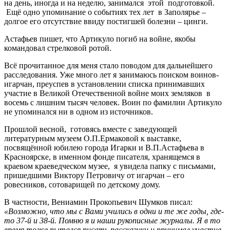
на день, иногда и на неделю, занимался этой подготовкой.
Ещё одно упоминание о событиях тех лет в Заполярье –
долгое его отсутствие ввиду постигшей болезни – цинги.
Астафьев пишет, что Артикуло погиб на войне, якобы
командовал стрелковой ротой.
Всё прочитанное для меня стало поводом для дальнейшего
расследования. Уже много лет я занимаюсь поиском воинов-
игарчан, преуспев в установлении списка принимавших
участие в Великой Отечественной войне моих земляков в
восемь с лишним тысяч человек. Воин по фамилии Артикуло
не упоминался ни в одном из источников.
Прошлой весной, готовясь вместе с заведующей
литературным музеем О.П.Ермаковой к выставке,
посвящённой юбилею города Игарки и В.П.Астафьева в
Красноярске, в именном фонде писателя, хранящемся в
краевом краеведческом музее, я увидела папку с письмами,
пришедшими Виктору Петровичу от игарчан – его
ровесников, сотоварищей по детскому дому.
В частности, Вениамин Прокопьевич Шумков писал:
«Возможно, что мы с Вами учились в одни и те же годы, где-
то 37-й и 38-й. Помню я и наши рукописные журналы. Я в то
время тоже пытался писать рассказики и принимал участие