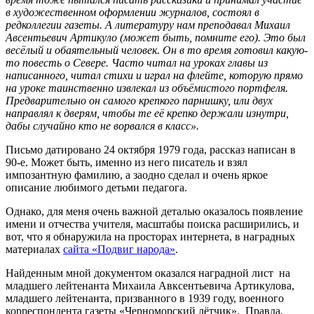
в художественном оформлении журналов, состоял в
редколлегии газеты. А литературу нам преподавал Михаил
Авсентьевич Артикуло (может быть, помните его). Это был
весёлый и обаятельный человек. Он в то время готовил какую-
то повесть о Севере. Часто читал на уроках главы из
написанного, читал стихи и играл на флейте, которую прямо
на уроке таинственно извлекал из объёмистого портфеля.
Предварительно он самого крепкого парнишку, или двух
направлял к дверям, чтобы те её крепко держали изнутри,
дабы случайно кто не ворвался в класс».
Письмо датировано 24 октября 1979 года, рассказ написан в
90-е. Может быть, именно из него писатель и взял
импозантную фамилию, а заодно сделал и очень яркое
описание любимого детьми педагога.
Однако, для меня очень важной деталью оказалось появление
имени и отчества учителя, масштабы поиска расширились, и
вот, что я обнаружила на просторах интернета, в наградных
материалах
сайта «Подвиг народа»
.
Найденным мной документом оказался наградной лист на
младшего лейтенанта Михаила Авксентьевича Артикулова,
младшего лейтенанта, призванного в 1939 году, военного
корреспондента газеты «Черноморский лётчик». Правда,