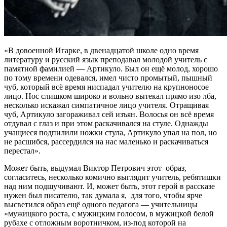
«В довоенной Игарке, в двенадцатой школе одно время
литературу и русский язык преподавал молодой учитель с
памятной фамилией — Артикуло. Был он ещё молод, хорошо
по тому времени одевался, имел чисто промытый, пышный
чуб, который всё время ниспадал учителю на крупноносое
лицо. Нос слишком широко и вольно вытекал прямо изо лба,
несколько искажал симпатичное лицо учителя. Отращивая
чуб, Артикуло загораживал сей изъян. Волосья он всё время
отдувал с глаз и при этом раскачивался на стуле. Однажды
учащиеся подпилили ножки стула, Артикуло упал на пол, но
не расшибся, рассердился на нас маленько и раскачиваться
перестал».
Может быть, выдумал Виктор Петрович этот образ,
согласитесь, несколько комично выглядит учитель, ребятишки
над ним подшучивают. И, может быть, этот герой в рассказе
нужен был писателю, так думала я, для того, чтобы ярче
высветился образ ещё одного педагога — учительницы
«мужицкого роста, с мужицким голосом, в мужицкой белой
рубахе с отложным воротничком, из-под которой на