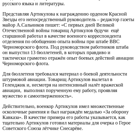
русского языка и литературы.
Представляя Артикулова к награждению орденом Красной
Звезды его непосредственный руководитель – редактор газеты
майор А.Сальников пишет: «С первых дней Великой
Отечественной войны товарищ Артикулов будучи ещё
старшиной работал в качестве военного корреспондента
отделения по обобщению опыта войны при штабе ВВС
Черноморского флота. Под руководством работников штаба
он выпустил 13 бюллетеней, в которых правдиво и
тактически грамотно отражён опыт боевых действий авиации
Черноморского флота.
Для бюллетеня требовался материал о боевой деятельности
штурмовой авиации. Товарищ Артикулов вылетал в
Геленджик и, несмотря на интенсивный налёт вражеской
авиации, выполнял порученную ему работу, проявляя
мужество и самоотверженность».
Действительно, военкор Артикулов имел множественные
осколочные ранения и был награждён медалью «За оборону
Кавказа». В качестве примера его работы указывается, как
тщательно Артикулов готовил материалы для очерка о Герое
Советского Союза лётчике Снесарёве.