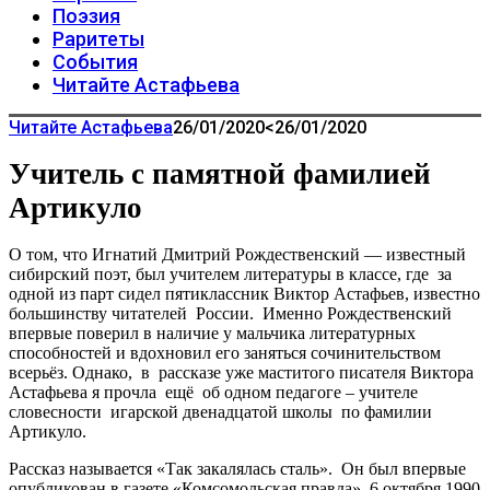
Поэзия
Раритеты
События
Читайте Астафьева
Читайте Астафьева
26/01/2020
<26/01/2020
Учитель с памятной фамилией
Артикуло
О том, что Игнатий Дмитрий Рождественский — известный
сибирский поэт, был учителем литературы в классе, где за
одной из парт сидел пятиклассник Виктор Астафьев, известно
большинству читателей России. Именно Рождественский
впервые поверил в наличие у мальчика литературных
способностей и вдохновил его заняться сочинительством
всерьёз. Однако, в рассказе уже маститого писателя Виктора
Астафьева я прочла ещё об одном педагоге – учителе
словесности игарской двенадцатой школы по фамилии
Артикуло.
Рассказ называется «Так закалялась сталь».
Он был впервые
опубликован в газете «Комсомольская правда» 6 октября 1990