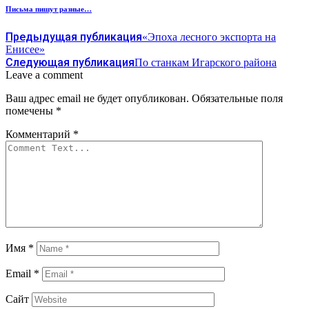
Письма пишут разные…
Предыдущая публикация
«Эпоха лесного экспорта на
Енисее»
Следующая публикация
По станкам Игарского района
Leave a comment
Ваш адрес email не будет опубликован.
Обязательные поля
помечены
*
Комментарий
*
Имя
*
Email
*
Сайт