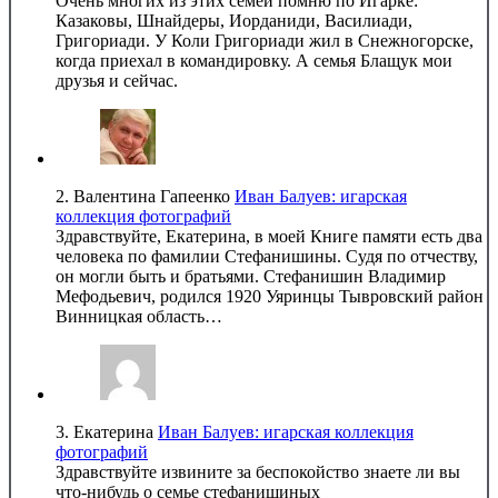
Очень многих из этих семей помню по Игарке:
Казаковы, Шнайдеры, Иорданиди, Василиади,
Григориади. У Коли Григориади жил в Снежногорске,
когда приехал в командировку. А семья Блащук мои
друзья и сейчас.
2.
Валентина Гапеенко
Иван Балуев: игарская
коллекция фотографий
Здравствуйте, Екатерина, в моей Книге памяти есть два
человека по фамилии Стефанишины. Судя по отчеству,
он могли быть и братьями. Стефанишин Владимир
Мефодьевич, родился 1920 Уяринцы Тывровский район
Винницкая область…
3.
Екатерина
Иван Балуев: игарская коллекция
фотографий
Здравствуйте извините за беспокойство знаете ли вы
что-нибудь о семье стефанишиных