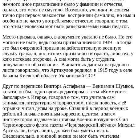
немного иное правописание было у фамилии и отчества,
однако, это меня не смутило. Возможно, ученики не совсем
точно при первом знакомстве восприняли фамилию, но имя и
особенно не часто употребляемое отчество говорили о том,
что этим человеком мог быть разыскиваемый нами педагог.
Место призыва, однако, в документе указано не было. Но его
могло и не быть, ведь годом призыва значился 1939 – а тогда
это был очередной призыв на действительную военную
службу граждан, достигших призывного возраста, либо тех, у
кого истекала отсрочка. А она могла быть у студента,
получавшего образование. В анкетных данных наградного
листа говорилось, что Артикулов родился в 1915 году в селе
Баваны Киевской области Украинской ССР.
Друг по переписке Виктора Астафьева — Вениамин Шумков,
кстати, он был одно время редактором газеты «Коммунист
Заполярья» в Игарке, говорил о том, что учитель сам
занимался литературным творчеством, писал повесть, а её
отрывки читал детям на уроке. Ставший в период военных
действий вначале военным корреспондентом, а затем
инструктором издаваемой штабом Военно-воздушных Сил
Черноморского флота газеты «Черноморский лётчик» Михаил
Артикулов, безусловно, должен был уметь писать.
Следовательно, в мирной жизни он мог быть учителем