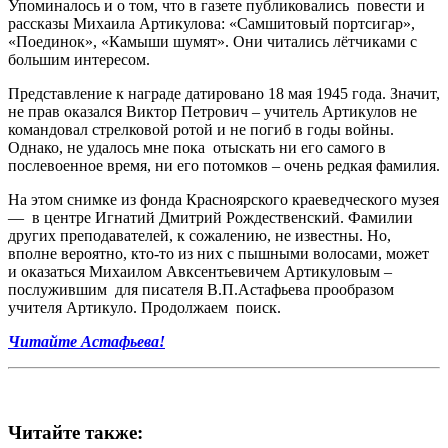
Упоминалось и о том, что в газете публиковались повести и
рассказы Михаила Артикулова: «Самшитовый портсигар»,
«Поединок», «Камыши шумят». Они читались лётчиками с
большим интересом.
Представление к награде датировано 18 мая 1945 года. Значит,
не прав оказался Виктор Петрович – учитель Артикулов не
командовал стрелковой ротой и не погиб в годы войны.
Однако, не удалось мне пока отыскать ни его самого в
послевоенное время, ни его потомков – очень редкая фамилия.
На этом снимке из фонда Красноярского краеведческого музея
— в центре Игнатий Дмитрий Рождественский. Фамилии
других преподавателей, к сожалению, не известны. Но,
вполне вероятно, кто-то из них с пышными волосами, может
и оказаться Михаилом Авксентьевичем Артикуловым –
послужившим для писателя В.П.Астафьева прообразом
учителя Артикуло. Продолжаем поиск.
Читайте Астафьева!
Читайте также: