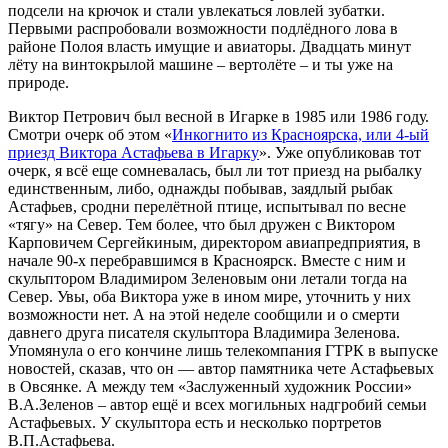
подсели на крючок и стали увлекаться ловлей зубатки.
Первыми распробовали возможности подлёдного лова в
районе Полоя власть имущие и авиаторы. Двадцать минут
лёту на винтокрылой машине – вертолёте – и ты уже на
природе.
Виктор Петрович был весной в Игарке в 1985 или 1986 году.
Смотри очерк об этом «
Инкогнито из Красноярска, или 4-ый
приезд Виктора Астафьева в Игарку
». Уже опубликовав тот
очерк, я всё еще сомневалась, был ли тот приезд на рыбалку
единственным, либо, однажды побывав, заядлый рыбак
Астафьев, сродни перелётной птице, испытывал по весне
«тягу» на Север. Тем более, что был дружен с Виктором
Карповичем Сергейкиным, директором авиапредприятия, в
начале 90-х перебравшимся в Красноярск. Вместе с ним и
скульптором Владимиром Зеленовым они летали тогда на
Север. Увы, оба Виктора уже в ином мире, уточнить у них
возможности нет. А на этой неделе сообщили и о смерти
давнего друга писателя скульптора Владимира Зеленова.
Упомянула о его кончине лишь телекомпания ГТРК в выпуске
новостей, сказав, что он — автор памятника чете Астафьевых
в Овсянке. А между тем «Заслуженный художник России»
В.А.Зеленов – автор ещё и всех могильных надгробий семьи
Астафьевых. У скульптора есть и несколько портретов
В.П.Астафьева.