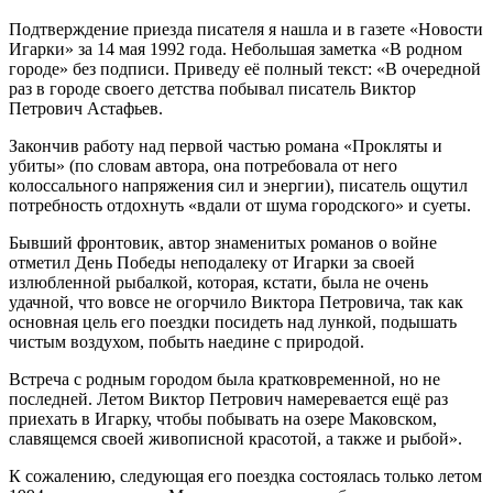
Подтверждение приезда писателя я нашла и в газете «Новости
Игарки» за 14 мая 1992 года. Небольшая заметка «В родном
городе» без подписи. Приведу её полный текст: «В очередной
раз в городе своего детства побывал писатель Виктор
Петрович Астафьев.
Закончив работу над первой частью романа «Прокляты и
убиты» (по словам автора, она потребовала от него
колоссального напряжения сил и энергии), писатель ощутил
потребность отдохнуть «вдали от шума городского» и суеты.
Бывший фронтовик, автор знаменитых романов о войне
отметил День Победы неподалеку от Игарки за своей
излюбленной рыбалкой, которая, кстати, была не очень
удачной, что вовсе не огорчило Виктора Петровича, так как
основная цель его поездки посидеть над лункой, подышать
чистым воздухом, побыть наедине с природой.
Встреча с родным городом была кратковременной, но не
последней. Летом Виктор Петрович намеревается ещё раз
приехать в Игарку, чтобы побывать на озере Маковском,
славящемся своей живописной красотой, а также и рыбой».
К сожалению, следующая его поездка состоялась только летом