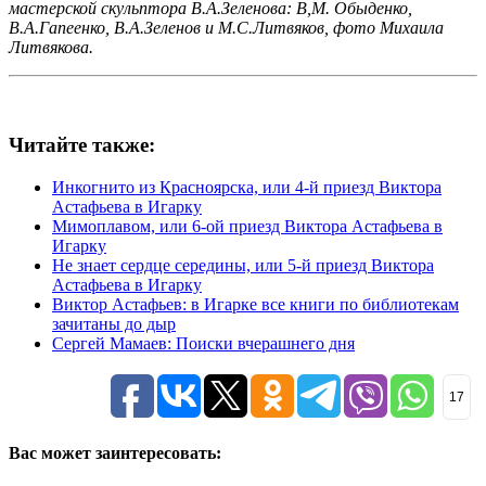
мастерской скульптора В.А.Зеленова: В,М. Обыденко,
В.А.Гапеенко, В.А.Зеленов и М.С.Литвяков, фото Михаила
Литвякова.
Читайте также:
Инкогнито из Красноярска, или 4-й приезд Виктора
Астафьева в Игарку
Мимоплавом, или 6-ой приезд Виктора Астафьева в
Игарку
Не знает сердце середины, или 5-й приезд Виктора
Астафьева в Игарку
Виктор Астафьев: в Игарке все книги по библиотекам
зачитаны до дыр
Сергей Мамаев: Поиски вчерашнего дня
17
Вас может заинтересовать: