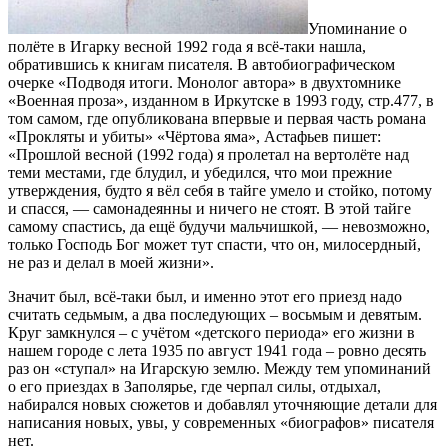
Упоминание о
полёте в Игарку весной 1992 года я всё-таки нашла,
обратившись к книгам писателя. В автобиографическом
очерке «Подводя итоги. Монолог автора» в двухтомнике
«Военная проза», изданном в Иркутске в 1993 году, стр.477, в
том самом, где опубликована впервые и первая часть романа
«Прокляты и убиты» «Чёртова яма», Астафьев пишет:
«Прошлой весной (1992 года) я пролетал на вертолёте над
теми местами, где блудил, и убедился, что мои прежние
утверждения, будто я вёл себя в тайге умело и стойко, потому
и спасся, — самонадеянны и ничего не стоят. В этой тайге
самому спастись, да ещё будучи мальчишкой, — невозможно,
только Господь Бог может тут спасти, что он, милосердный,
не раз и делал в моей жизни».
Значит был, всё-таки был, и именно этот его приезд надо
считать седьмым, а два последующих – восьмым и девятым.
Круг замкнулся – с учётом «детского периода» его жизни в
нашем городе с лета 1935 по август 1941 года – ровно десять
раз он «ступал» на Игарскую землю. Между тем упоминаний
о его приездах в Заполярье, где черпал силы, отдыхал,
набирался новых сюжетов и добавлял уточняющие детали для
написания новых, увы, у современных «биографов» писателя
нет.