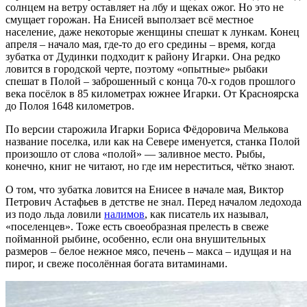
солнцем на ветру оставляет на лбу и щеках ожог. Но это не
смущает горожан. На Енисей выползает всё местное
население, даже некоторые женщины спешат к лункам. Конец
апреля – начало мая, где-то до его средины – время, когда
зубатка от Дудинки подходит к району Игарки. Она редко
ловится в городской черте, поэтому «опытные» рыбаки
спешат в Полой – заброшенный с конца 70-х годов прошлого
века посёлок в 85 километрах южнее Игарки. От Красноярска
до Полоя 1648 километров.
По версии старожила Игарки Бориса Фёдоровича Мелькова
название поселка, или как на Севере именуется, станка Полой
произошло от слова «полой» — заливное место. Рыбы,
конечно, книг не читают, но где им нереститься, чётко знают.
О том, что зубатка ловится на Енисее в начале мая, Виктор
Петрович Астафьев в детстве не знал. Перед началом ледохода
из подо льда ловили
налимов
, как писатель их называл,
«поселенцев». Тоже есть своеобразная прелесть в свеже
пойманной рыбине, особенно, если она внушительных
размеров – белое нежное мясо, печень – макса – идущая и на
пирог, и свеже посолённая богата витаминами.