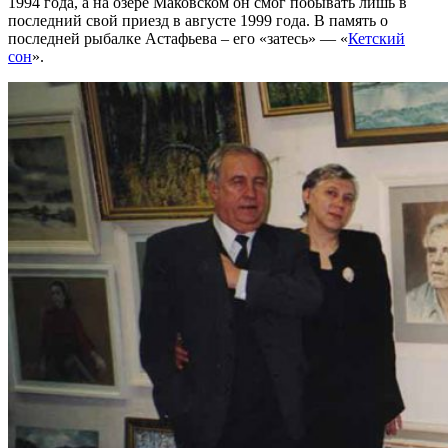
1994 года, а на озере Маковском он смог побывать лишь в
последний свой приезд в августе 1999 года. В память о
последней рыбалке Астафьева – его «затесь» — «
Кетский
сон
».