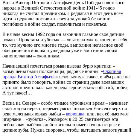
Вот и Виктор Петрович Астафьев День Победы советского
народа в Великой Отечественной войне 1941-45 годов
никогда не считал праздником. Предлагал в этот день всем
идти в церковь: поставить свечи за упокой безвинно
погибших в войне солдат, помолиться и покаяться.
В начале весны 1992 года он закончил главное своё детище –
роман «Прокляты и убиты» — «вытолкнул» наконец из себя
то, что мучило его многие годы, выполнил негласное своё
обещание погибшим и ушедшим уже в мир иной своим
однополчанам – окопникам.
Начинавший печататься роман вызвал бурю критики –
возмущены были полководцы, рядовые воины. «
Окопная
правда Виктор Астафьева
» всколыхнула такое, о чём ранее не
принято было говорить, война со страниц даже воевавших
авторов представала как череда героических событий, побед.
А тут такое!…
Весна на Севере – особо чтимое мужиками время – начинает
свой ход на нерест, перемещаясь с низовьев Енисея вверх по
реке маленькая юркая рыбка –
корюшка
, или, как её именуют
игарчане – «зубатка». Размером в 20-25 сантиметров эта
небольшая рыбёшка действительно имеет очень острые и
цепкие зубы. Нужна сноровка, чтобы вытащить заглотнувший