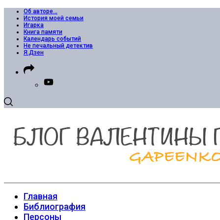
Об авторе…
История моей семьи
Игарка
Книга памяти
Календарь событий
Не печальный детектив
Я.Дзен
Главная
Библиография
Персоны