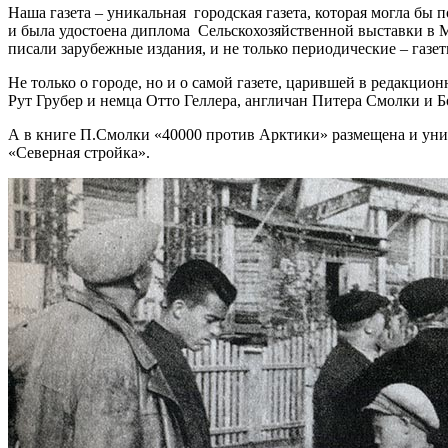
Наша газета – уникальная городская газета, которая могла бы
и была удостоена диплома Сельскохозяйственной выставки в 
писали зарубежные издания, и не только периодические – газ
Не только о городе, но и о самой газете, царившей в редакц
Рут Грубер и немца Отто Геллера, англичан Питера Смолки и Б
А в книге П.Смолки «40000 против Арктики» размещена и уник
«Северная стройка».