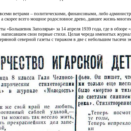
д всеми ветрами – политическими, финансовыми, либо админист
, а скорее всего мощное родословное древо, давшее жизнь многи
ы «Большевик Заполярья» за 14 апреля 1939 года, где в обзоре
 написавшем свои первые стихи. Целая череда именитых журнал
терянной северной газеты с тиражом в две с небольшим тысячи э