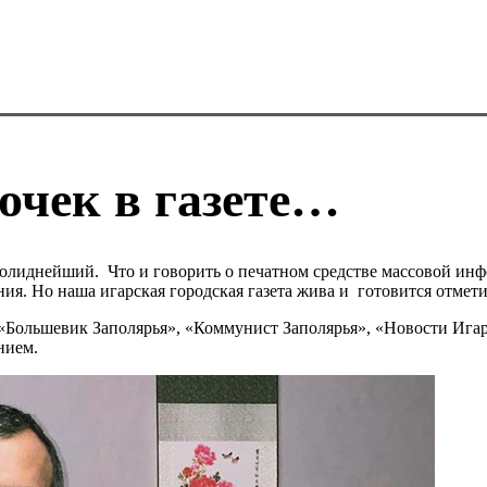
очек в газете…
исолиднейший. Что и говорить о печатном средстве массовой ин
я. Но наша игарская городская газета жива и готовится отмет
», «Большевик Заполярья», «Коммунист Заполярья», «Новости Иг
нием.