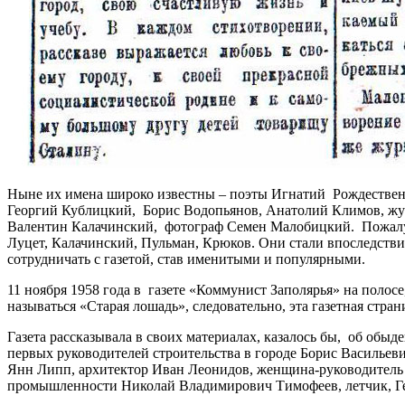
Ныне их имена широко известны – поэты Игнатий Рождествен
Георгий Кублицкий, Борис Водопьянов, Анатолий Климов, жу
Валентин Калачинский, фотограф Семен Малобицкий. Пожалуй, в
Луцет, Калачинский, Пульман, Крюков. Они стали впоследств
сотрудничать с газетой, став именитыми и популярными.
11 ноября 1958 года в газете «Коммунист Заполярья» на полос
называться «Старая лошадь», следовательно, эта газетная стр
Газета рассказывала в своих материалах, казалось бы, об обыд
первых руководителей строительства в городе Борис Василь
Янн Липп, архитектор Иван Леонидов, женщина-руководитель
промышленности Николай Владимирович Тимофеев, летчик, Г