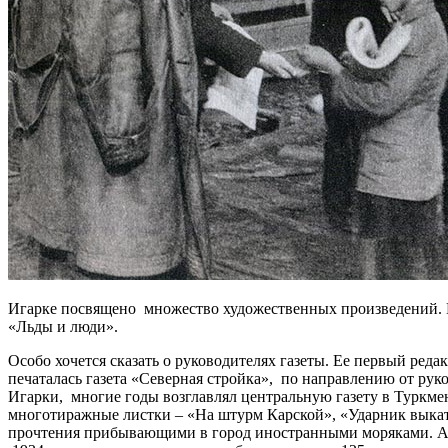
Игарке посвящено множество художественных произведений. 
«Льды и люди».
Особо хочется сказать о руководителях газеты. Ее первый реда
печаталась газета «Северная стройка», по направлению от рук
Игарки, многие годы возглавлял центральную газету в Туркме
многотиражные листки – «На штурм Карской», «Ударник выкатк
прочтения прибывающими в город иностранными моряками. А д