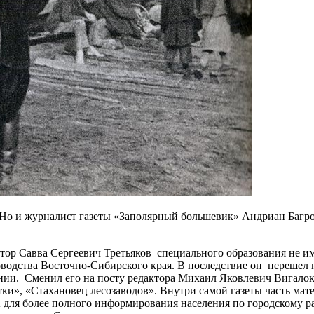
Но и журналист газеты «Заполярный большевик» Андриан Багро
ктор Савва Сергеевич Третьяков специального образования не им
оводства Восточно-Сибирского края. В последствие он перешел н
нии. Сменил его на посту редактора Михаил Яковлевич Вигалок
и», «Стахановец лесозаводов». Внутри самой газеты часть мате
ля более полного информирования населения по городскому рад