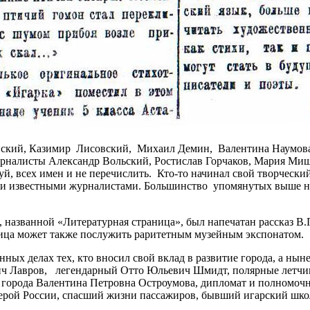
ский, Казимир Лисовский, Михаил Демин, Валентина Наумова,
рналисты Александр Вольский, Ростислав Горчаков, Мария Мише
сех имен и не перечислить. Кто-то начинал свой творческий пу
ии известными журналистами. Большинство упомянутых выше нес
е, названной «Литературная страница», был напечатан рассказ 
аница может также послужить раритетным музейным экспонатом.
енных делах тех, кто вносил свой вклад в развитие города, а ны
евич Лавров, легендарный Отто Юльевич Шмидт, полярные летч
 города Валентина Петровна Остроумова, дипломат и полномоч
ерой России, спасший жизни пассажиров, бывший игарский шко