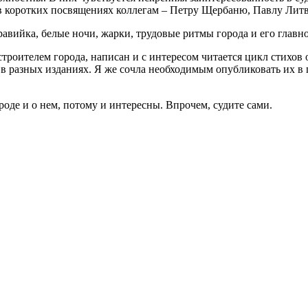
 коротких посвящениях коллегам – Петру Щербаню, Павлу Литв
равийка, белые ночи, жарки, трудовые ритмы города и его глав
троителем города, написан и с интересом читается цикл стихов
 разных изданиях. Я же сочла необходимым опубликовать их в п
оде и о нем, потому и интересны. Впрочем, судите сами.