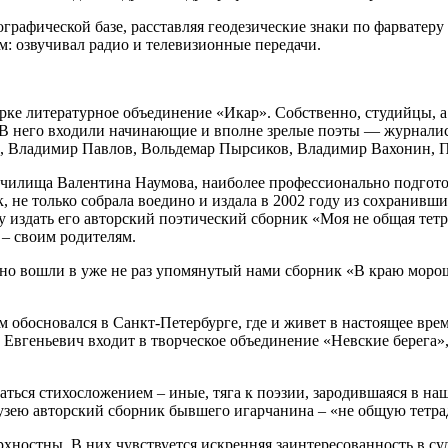
рафической базе, расставляя геодезические знаки по фарватеру 
: озвучивал радио и телевизионные передачи.
гарке литературное объединение «Икар». Собственно, студийцы, 
о. В него входили начинающие и вполне зрелые поэты — журнали
с, Владимир Павлов, Вольдемар Пырсиков, Владимир Вахонин, 
чилища Валентина Наумова, наиболее профессионально подготовл
 не только собрала воедино и издала в 2002 году из сохранивши
у издать его авторский поэтический сборник «Моя не общая те
– своим родителям.
но вошли в уже не раз упомянутый нами сборник «В краю морошк
м обосновался в Санкт-Петербурге, где и живет в настоящее вре
вгеньевич входит в творческое объединение «Невские берега»,
аться стихосложением – иные, тяга к поэзии, зародившаяся в на
узею авторский сборник бывшего игарчанина – «не общую тетра
хностны. В них чувствуется искренняя заинтересованность в судь