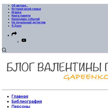
Об авторе…
История моей семьи
Игарка
Книга памяти
Календарь событий
Не печальный детектив
Я.Дзен
Главная
Библиография
Персоны