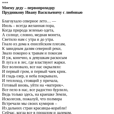
***
Моему деду – первопроходцу
Прудникову Ивану Васильевичу с любовью
Благоухало северное лето… —
Июль – всегда желанная пора,
Когда природа зеленью одета,
А солнце, словно, медная монета,
Светило нам с утра и до утра.
Гнало из дома к енисейским плесам,
К завидным далям северной реки,
Звало покорно к травам и покосам
И уж, конечно, к девушкам раскосым
В луга и в лес, где властвуют жарки.
Все волновало, все нас окрыляло:
И первый гром, и первый чаек крик.
И гладь озер, и неба покрывало,
И теплоход, стоящий у причала,
Готовый вновь, уйти на «материк».
Все пело в нас, все радостно бурлило,
Ведь только здесь, на краешке Земли,
Исколесив, пожалуй, что полмира
Встречали мы своих кумиров –
Из дальних стран красавцы-корабли!
Сейчас, когда все в прошлом и далеком,