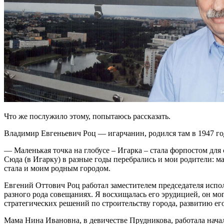
Что же послужило этому, попытаюсь рассказать.
Владимир Евгеньевич Роц — игарчанин, родился там в 1947 год
— Маленькая точка на глобусе – Игарка – стала форпостом для
Сюда (в Игарку) в разные годы перебрались и мои родители: ма
стала и моим родным городом.
Евгений Оттович Роц работал заместителем председателя испо
разного рода совещаниях. Я восхищалась его эрудицией, он м
стратегических решений по строительству города, развитию ег
Мама Нина Ивановна, в девичестве Прудникова, работала начал