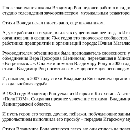
После окончания школы Владимир Роц недолго работал в гидрог
студию телевидения звукорежиссером, музыкальным редактором
Стихи Володя начал писать рано, еще школьником.
А, уже работая на студии, влился в существовавшее тогда в И
организовали в средине 70-х годов это творческое сообществ
работники предприятий и организаций города: Юлиан Магаля
Руководителем объединения была преподаватель словесности у
объединения Вера Прохорова (Цепилова), переехавшая в Минск,
«Встретимся…». Она же и помогла Владимиру Роцу в 2006 год
стихов Владимир Роц посвятил самым дорогим для него людям 
И, наконец, в 2007 году стихи Владимира Евгеньевича органич
его дальнейшая судьба.
В 1980 году Владимир Роц уехал из Игарки в Казахстан. А зате
«ПолиНОМ». Сохраняя прежнее увлечение стихами, Владимир Е
Ленинградской области.
И пусть герои его теперь другие, пейзажи, побуждающие заним
удовольствием выполнила его просьбу – передала Игарскому м
Стихи Владимира Роца читаются легко, но они отнюдь не повер