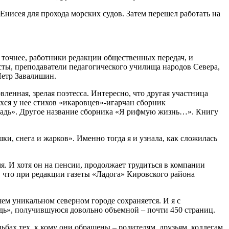
Енисея для прохода морских судов. Затем перешел работать на
а точнее, работники редакции общественных передач, и
сты, преподаватели педагогического училища народов Севера,
Петр Завалишин.
енная, зрелая поэтесса. Интересно, что другая участница
хся у нее стихов «икаровцев»-игарчан сборник
традь». Другое название сборника «Я рифмую жизнь…». Книгу
и, снега и жарков». Именно тогда я и узнала, как сложилась
мя. И хотя он на пенсии, продолжает трудиться в компании
 что при редакции газеты «Ладога» Кировского района
шем уникальном северном городе сохраняется. И я с
дь», получившуюся довольно объемной – почти 450 страниц.
бах тех, к кому они обращены – родителям, друзьям, коллегам.