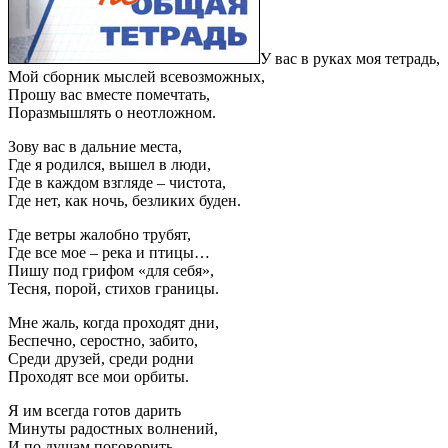
У вас в руках моя тетрадь,
Мой сборник мыслей всевозможных,
Прошу вас вместе помечтать,
Поразмышлять о неотложном.
Зову вас в дальние места,
Где я родился, вышел в люди,
Где в каждом взгляде – чистота,
Где нет, как ночь, безликих буден.
Где ветры жалобно трубят,
Где все мое – река и птицы…
Пишу под грифом «для себя»,
Тесня, порой, стихов границы.
Мне жаль, когда проходят дни,
Беспечно, серостно, забито,
Среди друзей, среди родни
Проходят все мои орбиты.
Я им всегда готов дарить
Минуты радостных волнений,
И по душам поговорить,