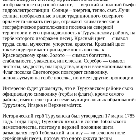
изображенные на разной высоте, — верхний и нижний бьефы
гидроэлектростанции. Солнце – энергия, тепло, свет. Лучи
солнца, изображенные в виде традиционного северного
орнамента «локоть песца», отражают климатическое и
географическое расположение поселка на северной
территории и его принадлежность к Туруханскому району, на
гербе которого изображен песец. Красный цвет — символ
труда, силы, мужества, упорства, красоты. Красный цвет
также подчеркивает принадлежность поселка к
Красноярскому краю. Золото — символ богатства,
стабильности, уважения, интеллекта. Серебро — символ
чистоты, мудрости, благородства, мира и взаимопонимания.
Флаг поселка Светлогорск повторяет символику,
используемую на гербе поселка, но имеет другие пропорции.
Интересно будет упомянуть, что в Туруханском районе свою
официальную символику (гербы и флаги), кроме самого
района, имеют еще три из семи муниципальных образований:
Туруханск, Игарка и Верхнеимбатск.
Исторический герб Туруханска был утвержден 17 марта 1785
года. Тогда город Туруханск входил в состав Тобольского
наместничества, поэтому в верхней половине щита
размещался герб Тобольский, а внизу — «в зеленом поле
серебряный песец, потому что оного округа песцы