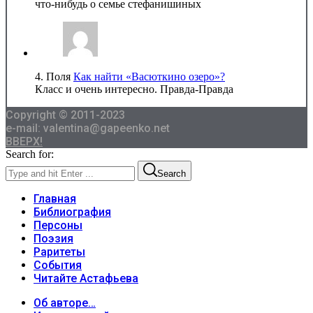
что-нибудь о семье стефанишиных
4.
Поля
Как найти «Васюткино озеро»?
Класс и очень интересно. Правда-Правда
Copyright © 2011-2023
e-mail: valentina@gapeenko.net
ВВЕРХ!
Search for:
Search
Главная
Библиография
Персоны
Поэзия
Раритеты
События
Читайте Астафьева
Об авторе…