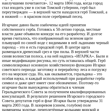
наилучшими почитаются». 12 марта 1804 года, когда город
стал входить уже в состав Томской губернии, герб был
переутвержден — в верхней части находился герб Томский, а
в нижней — в красном поле серебряный песец.
Игарчане давно были озабочены идеей принятия
собственного герба. Готовясь к 50-летию города, местные
власти даже объявили конкурс на его разработку. И долгое
время считалось, что изображенный на зеленом щите
плывущий по синей воде с видимыми в ней льдинами черный
пароход – это и есть городской герб. В центре щита
размещался древесный срез и три пилы. В верхней части
синяя волнистая полоса, а на ней надпись «ИГАРКА». Были и
иные модификации рисунка, но суть оставалась общей. Герб
символизировал основную хозяйственную функцию Игарки
советского периода: заготовку и переработку леса и погрузку
его на морские суда. Но, как оказывается, геральдика – это
особая наука, и каждый используемый при разработке герба
символ и даже цвет имеет свое обозначение. Поэтому-то
игарчане были вынуждены обратиться к членам
Геральдического Совета за получением квалифицированных
консультаций. В результате решением Игарского городского
Совета депутатов герб и флаг Игарки были утверждены 31
марта 2003 года. В лазоревом (синем, голубом) поле
размещены золотые, переплетённые кольцами морской и