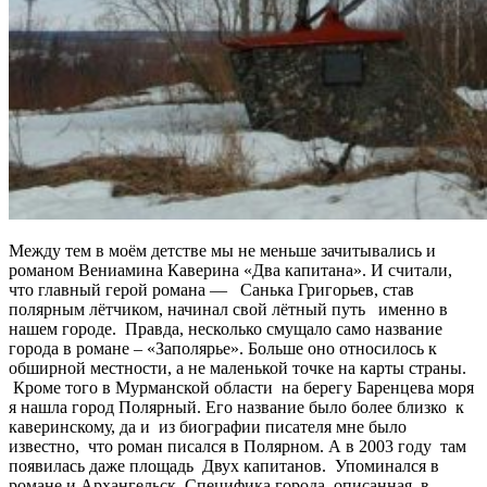
Между тем в моём детстве мы не меньше зачитывались и
романом Вениамина Каверина «Два капитана». И считали,
что главный герой романа — Санька Григорьев, став
полярным лётчиком, начинал свой лётный путь именно в
нашем городе. Правда, несколько смущало само название
города в романе – «Заполярье». Больше оно относилось к
обширной местности, а не маленькой точке на карты страны.
Кроме того в Мурманской области на берегу Баренцева моря
я нашла город Полярный. Его название было более близко к
каверинскому, да и из биографии писателя мне было
известно, что роман писался в Полярном. А в 2003 году там
появилась даже площадь Двух капитанов. Упоминался в
романе и Архангельск. Специфика города, описанная в