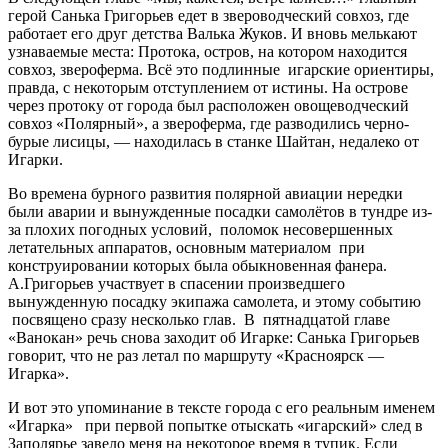
герой Санька Григорьев едет в звероводческий совхоз, где
работает его друг детства Валька Жуков. И вновь мелькают
узнаваемые места: Протока, остров, на котором находится
совхоз, звероферма. Всё это подлинные игарские ориентиры,
правда, с некоторым отступлением от истины. На острове
через протоку от города был расположен овощеводческий
совхоз «Полярный», а звероферма, где разводились черно-
бурые лисицы, — находилась в станке Шайтан, недалеко от
Игарки.
Во времена бурного развития полярной авиации нередки
были аварии и вынужденные посадки самолётов в тундре из-
за плохих погодных условий, поломок несовершенных
летательных аппаратов, основным материалом при
конструировании которых была обыкновенная фанера.
А.Григорьев участвует в спасении произведшего
вынужденную посадку экипажа самолета, и этому событию
посвящено сразу несколько глав. В пятнадцатой главе
«Ванокан» речь снова заходит об Игарке: Санька Григорьев
говорит, что не раз летал по маршруту «Красноярск —
Игарка».
И вот это упоминание в тексте города с его реальным именем
«Игарка» при первой попытке отыскать «игарский» след в
Заполярье завело меня на некоторое время в тупик. Если