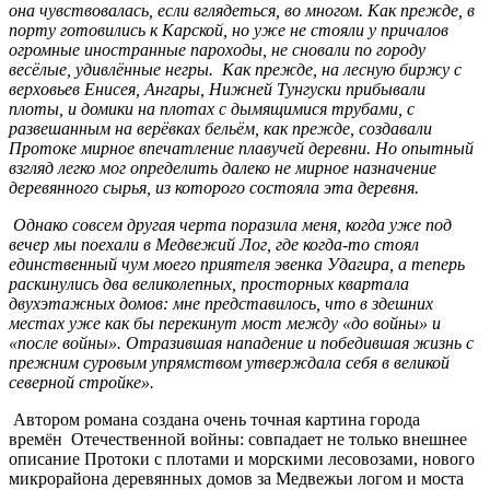
она чувствовалась, если вглядеться, во многом. Как прежде, в
порту готовились к Карской, но уже не стояли у причалов
огромные иностранные пароходы, не сновали по городу
весёлые, удивлённые негры. Как прежде, на лесную биржу с
верховьев Енисея, Ангары, Нижней Тунгуски прибывали
плоты, и домики на плотах с дымящимися тру­бами, с
развешанным на верёвках бельём, как прежде, создавали
Протоке мирное впечатление плавучей деревни. Но опытный
взгляд легко мог определить далеко не мирное назначение
деревянного сырья, из которого состояла эта деревня.
Однако совсем другая черта поразила меня, когда уже под
вечер мы поехали в Медвежий Лог, где когда-то стоял
единственный чум моего приятеля эвенка Удагира, а теперь
раскинулись два великолеп­ных, просторных квартала
двухэтажных домов: мне представилось, что в здешних
местах уже как бы перекинут мост между «до войны» и
«после войны». Отразившая нападение и победившая жизнь с
прежним суровым упрямством утверждала себя в великой
северной стройке».
Автором романа создана очень точная картина города
времён Отечественной войны: совпадает не только внешнее
описание Протоки с плотами и морскими лесовозами, нового
микрорайона деревянных домов за Медвежьи логом и моста