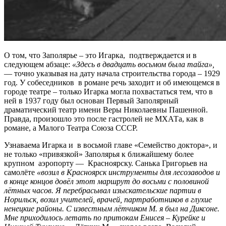
О том, что Заполярье – это Игарка, подтверждается и в
следующем абзаце:
«Здесь в двадцать восьмом была тайга»,
— точно указывая на дату начала строительства города – 1929
год. У собеседников в романе речь заходит и об имеющемся в
городе театре – только Игарка могла похвастаться тем, что в
ней в 1937 году был основан Первый Заполярный
драматический театр имени Веры Николаевны Пашенной.
Правда, произошло это после гастролей не МХАТа, как в
романе, а Малого Театра Союза СССР.
Узнаваема Игарка и в восьмой главе «Семейство доктора», и
не только «привязкой» Заполярья к ближайшему более
крупном аэропорту — Красноярску. Санька Григорьев на
самолёте
«возил в Красноярск инструменты для лесозаводов и
в конце концов довёл этот маршрут до восьми с половиной
лётных часов. Я перебрасывал изыскательские партии в
Норильск, возил учителей, врачей, партработников в глухие
ненецкие районы. С известным лётчиком М. я был на Диксоне.
Мне приходилось летать по притокам Енисея – Курейке и