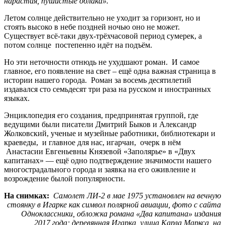
нарастая, пушистые облака».
Летом солнце действительно не уходит за горизонт, но и
стоять высоко в небе поздней ночью оно не может.
Существует всё-таки двух-трёхчасовой период сумерек, а
потом солнце постепенно идёт на подъём.
Но эти неточности отнюдь не ухудшают роман. И самое
главное, его появление на свет – ещё одна важная страница в
истории нашего города. Роман за восемь десятилетий
издавался сто семьдесят три раза на русском и иностранных
языках.
Энциклопедия его создания, предпринятая группой, где
ведущими были писатели Дмитрий Быков и Александр
Жолковский, ученые и музейные работники, библиотекари и
краеведы, и главное для нас, игарчан, очерк в нём
Анастасии Евгеньевны Князевой «Заполярье» в «Двух
капитанах» — ещё одно подтверждение значимости нашего
многострадального города и заявка на его оживление и
возрождение былой популярности.
На снимках:
Самолет ЛИ-2 в мае 1975 установлен на вечную
стоянку в Игарке как символ полярной авиации, фото с сайта
Одноклассники, обложка романа «Два капитана» издания
2017 года; деревянная Игарка, улица Карла Маркса, на