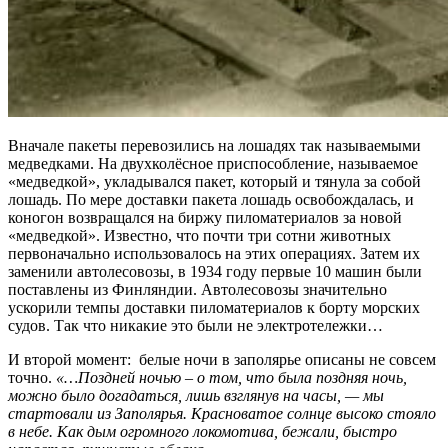
Вначале пакеты перевозились на лошадях так называемыми
медведками. На двухколёсное приспособление, называемое
«медведкой», укладывался пакет, который и тянула за собой
лошадь. По мере доставки пакета лошадь освобождалась, и
коногон возвращался на биржу пиломатериалов за новой
«медведкой». Известно, что почти три сотни животных
первоначально использовалось на этих операциях. Затем их
заменили автолесовозы, в 1934 году первые 10 машин были
поставлены из Финляндии. Автолесовозы значительно
ускорили темпы доставки пиломатериалов к борту морских
судов. Так что никакие это были не электротележки…
И второй момент: белые ночи в заполярье описаны не совсем
точно.
«…Поздней ночью – о том, что была поздняя ночь,
можно было догадаться, лишь взглянув на часы, — мы
стартовали из Заполярья. Красноватое солнце высоко стояло
в небе. Как дым огромного локомотива, бежали, быстро