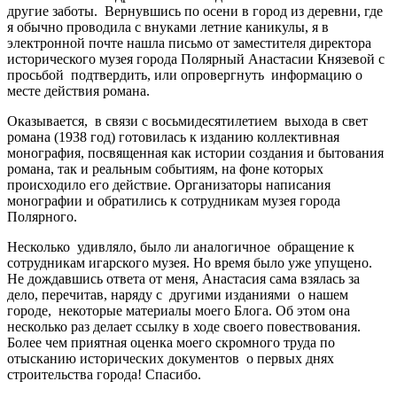
другие заботы. Вернувшись по осени в город из деревни, где
я обычно проводила с внуками летние каникулы, я в
электронной почте нашла письмо от заместителя директора
исторического музея города Полярный Анастасии Князевой с
просьбой подтвердить, или опровергнуть информацию о
месте действия романа.
Оказывается, в связи с восьмидесятилетием выхода в свет
романа (1938 год) готовилась к изданию коллективная
монография, посвященная как истории создания и бытования
романа, так и реальным событиям, на фоне которых
происходило его действие. Организаторы написания
монографии и обратились к сотрудникам музея города
Полярного.
Несколько удивляло, было ли аналогичное обращение к
сотрудникам игарского музея. Но время было уже упущено.
Не дождавшись ответа от меня, Анастасия сама взялась за
дело, перечитав, наряду с другими изданиями о нашем
городе, некоторые материалы моего Блога. Об этом она
несколько раз делает ссылку в ходе своего повествования.
Более чем приятная оценка моего скромного труда по
отысканию исторических документов о первых днях
строительства города! Спасибо.