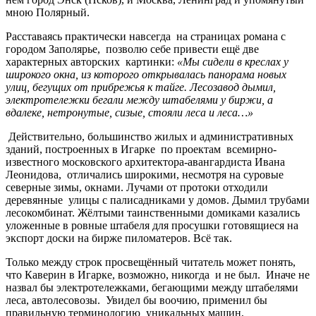
мною Полярный.
Расставаясь практически навсегда на страницах романа с
городом Заполярье, позволю себе привести ещё две
характерных авторских картинки:
«Мы сидели в креслах у
широкого окна, из которого открывалась панорама новых
улиц, бегущих от прибрежья к тайге. Лесозавод ды­мил,
электротележки бегали между штабелями у биржи, а
вдалеке, нетронутые, сизые, стояли леса и леса…»
Действительно, большинство жилых и административных
зданий, построенных в Игарке по проектам всемирно-
известного московского архитектора-авангардиста Ивана
Леонидова, отличались широкими, несмотря на суровые
северные зимы, окнами. Лучами от протоки отходили
деревянные улицы с палисадниками у домов. Дымил трубами
лесокомбинат. Жёлтыми таинственными домиками казались
уложенные в ровные штабеля для просушки готовящиеся на
экспорт доски на бирже пиломатеров. Всё так.
Только между строк просвещённый читатель может понять,
что Каверин в Игарке, возможно, никогда и не был. Иначе не
назвал бы электротележками, бегающими между штабелями
леса, автолесовозы. Увидел бы воочию, применил бы
правильную терминологию уникальных машин,