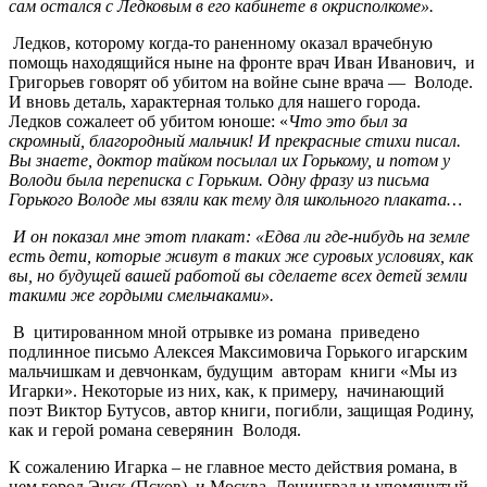
сам остался с Ледковым в его кабинете в окрисполкоме».
Ледков, которому когда-то раненному оказал врачебную
помощь находящийся ныне на фронте врач Иван Иванович, и
Григорьев говорят об убитом на войне сыне врача — Володе.
И вновь деталь, характерная только для нашего города.
Ледков сожалеет об убитом юноше: «
Что это был за
скромный, бла­городный мальчик! И прекрасные стихи писал.
Вы знаете, доктор тайком посылал их Горькому, и потом у
Володи была переписка с Горьким. Одну фразу из письма
Горького Володе мы взяли как тему для школьного плаката…
И он показал мне этот плакат: «Едва ли где-нибудь на земле
есть дети, которые живут в таких же суровых условиях, как
вы, но буду­щей вашей работой вы сделаете всех детей земли
такими же гордыми смельчаками».
В цитированном мной отрывке из романа приведено
подлинное письмо Алексея Максимовича Горького игарским
мальчишкам и девчонкам, будущим авторам книги «Мы из
Игарки». Некоторые из них, как, к примеру, начинающий
поэт Виктор Бутусов, автор книги, погибли, защищая Родину,
как и герой романа северянин Володя.
К сожалению Игарка – не главное место действия романа, в
нем город Энск (Псков), и Москва, Ленинград и упомянутый