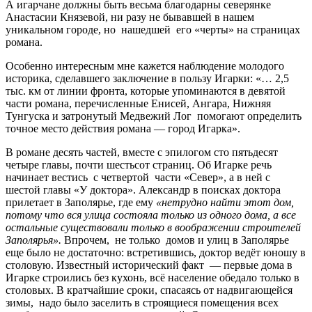
А игарчане должны быть весьма благодарны северянке
Анастасии Князевой, ни разу не бывавшей в нашем
уникальном городе, но нашедшей его «черты» на страницах
романа.
Особенно интересным мне кажется наблюдение молодого
историка, сделавшего заключение в пользу Игарки: «… 2,5
тыс. км от линии фронта, которые упоминают­ся в девятой
части романа, перечисленные Енисей, Ангара, Нижняя
Тунгуска и затронутый Медвежий Лог помогают опреде­лить
точное место действия романа — город Игарка».
В романе десять частей, вместе с эпилогом сто пятьдесят
четыре главы, почти шестьсот страниц. Об Игарке речь
начинает вестись с четвертой части «Север», а в ней с
шестой главы «У доктора». Александр в поисках доктора
прилетает в Заполярье, где ему
«нетрудно найти этот дом,
потому что вся улица состояла только из одного дома, а все
остальные существовали только в воображении строителей
Заполярья».
Впрочем, не только домов и улиц в Заполярье
еще было не достаточно: встретившись, доктор ведёт юношу в
столовую. Известный исторический факт — первые дома в
Игарке строились без кухонь, всё население обедало только в
столовых. В кратчайшие сроки, спасаясь от надвигающейся
зимы, надо было заселить в строящиеся помещения всех