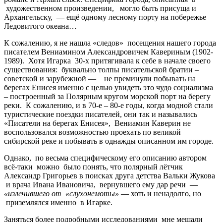
художественном произведении, могло быть присуща и
Архангельску, — ещё одному лесному порту на побережье
Ледовитого океана…
К сожалению, я не нашла «следов» посещения нашего города
писателем Вениамином Александровичем Кавериным (1902-
1989). Хотя Игарка 30-х притягивала к себе в начале своего
существования: буквально толпы писательской братии –
советской и зарубежной — не преминули побывать на
берегах Енисея именно с целью увидеть это чудо социализма
– построенный за Полярным кругом морской порт на берегу
реки. К сожалению, и в 70-е – 80-е годы, когда модной стали
туристические поездки писателей, они так и назывались
«Писатели на берегах Енисея», Вениамин Каверин не
воспользовался возможностью проехать по великой
сибирской реке и побывать в однажды описанном им городе.
Однако, по весьма специфическому его описанию автором
всё-таки можно было понять, что полярный лётчик
Александр Григорьев в поисках друга детства Вальки Жукова
и врача Ивана Ивановича, вернувшего ему дар речи —
«излечившего от «слухонемоты»
— хоть и ненадолго, но
приземлялся именно в Игарке.
Заняться более подробными исследованиями мне мешали