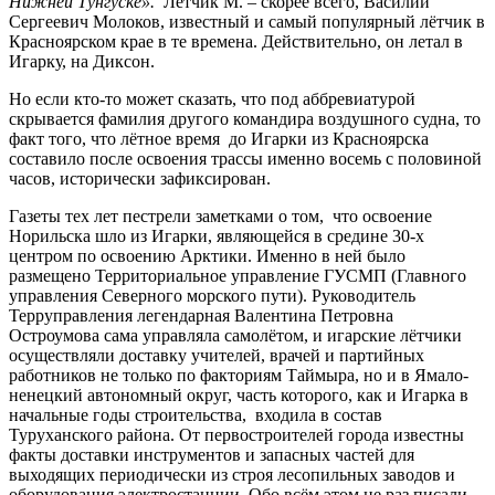
Нижней Тунгуске».
Лётчик М. – скорее всего, Василий
Сергеевич Молоков, известный и самый популярный лётчик в
Красноярском крае в те времена. Действительно, он летал в
Игарку, на Диксон.
Но если кто-то может сказать, что под аббревиатурой
скрывается фамилия другого командира воздушного судна, то
факт того, что лётное время до Игарки из Красноярска
составило после освоения трассы именно восемь с половиной
часов, исторически зафиксирован.
Газеты тех лет пестрели заметками о том, что освоение
Норильска шло из Игарки, являющейся в средине 30-х
центром по освоению Арктики. Именно в ней было
размещено Территориальное управление ГУСМП (Главного
управления Северного морского пути). Руководитель
Терруправления легендарная Валентина Петровна
Остроумова сама управляла самолётом, и игарские лётчики
осуществляли доставку учителей, врачей и партийных
работников не только по факториям Таймыра, но и в Ямало-
ненецкий автономный округ, часть которого, как и Игарка в
начальные годы строительства, входила в состав
Туруханского района. От первостроителей города известны
факты доставки инструментов и запасных частей для
выходящих периодически из строя лесопильных заводов и
оборудования электростанции. Обо всём этом не раз писали