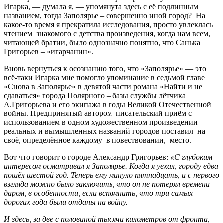
Игарка, — думала я, — упомянута здесь с её подлинным
названием, тогда Заполярье – совершенно иной город? На
какое-то время я прекратила исследования, просто увлеклась
чтением знакомого с детства произведения, когда нам всем,
читающей братии, было однозначно понятно, что Санька
Григорьев – «игарчанин».
Вновь вернуться к осознанию того, что «Заполярье» — это
всё-таки Игарка мне помогло упоминание в седьмой главе
«Снова в Заполярье» в девятой части романа «Найти и не
сдаваться» города Полярного – базы службы лётчика
А.Григорьева и его экипажа в годы Великой Отечественной
войны. Предпринятый автором писательский приём с
использованием в одном художественном произведении
реальных и вымышленных названий городов поставил на
своё, определённое каждому в повествовании, место.
Вот что говорит о городе Александр Григорьев:
«
С глубоким
интересом осматривал я Заполярье. Когда я уехал, городу едва
пошёл шестой год. Теперь ему минуло пятнадцать, и с первого
взгляда можно было заключить, что он не потерял времени
даром, в особенности, если вспомнить, что три самых
дорогих года были отданы на войну.
И здесь, за две с половиной тысячи километров от фронта,