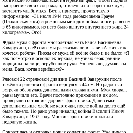
хоть какой-то мало-мальски интересный факт, чтобы поднять
настроение своих сограждан, отвлечь их от горестных дум,
заставить улыбнуться. Вот, к примеру, прочтя такую
информацию: «31 июля 1944 года рыбаки звена Грауле
(Плахинская коса) стрежневым методом поймали осетра весом
в 65 килограммов, из него было вынуто внутреннего жира 24
килограмма». Ого!
Ждала мужа с фронта многодетная мать Раиса Васильевна
Заварухина, о её семье мы рассказывали в главе «А жить так
хочется, ребята». Писем от мужа ей всё не было и не было: «Я
как посмотрю в осколочек зеркала, не узнаю себя: ранние
морщины на лице, огрубевшие руки. Узнаешь ли, думаю, ты
меня, Вася, когда вернёшься?»
Рядовой 22 стрелковой дивизии Василий Заварухин после
тяжёлого ранения с фронта вернулся в 44-ом. Но радость от
встречи обернулась длительными страданиями. Муж хворал,
раны мучили его. Врачи постоянно приходили в их дом,
проверяли состояние здоровья фронтовика. Дали семье
дополнительные хлебные карточки, после войны долго ещё
было тяжело. Но рано умер инвалид войны Василий Ильич
Заварухин, в 1967 году. Многие фронтовики прожили
недолгую жизнь.
Сократилась и отправка новых солдат на фронт. Уже ничего