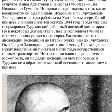
супругов Анны Ахматовой и Николая Гумилёва — Лев
Николаевич Гумилёв. Историки не однозначны в том, каким
военкоматом он был призван: Игарским, или Туруханским.
Экспедиция в те годы работала на Хантайском озере. Датой
призыва у юноши значится октябрь 1944 года. Тогда уже был
сформирован Туруханский районный военный комиссариат.
Но в некоторых документах у Льва Николаевича Гумилёва
местом призыва указан и наш город. Расстояние от места
дислокации экспедиции до Игарки ближе, чем до Туруханска.
Октябрь для Заполярья — уже зимний месяц. Перемещение
между населёнными пунктами могло тогда осуществляться
санным транспортом. Но это только наши предположения.
Может быть, он по делам экспедиции был той осенью в
Туруханске и обратился в местный военкомат с заявлением о
призыве.