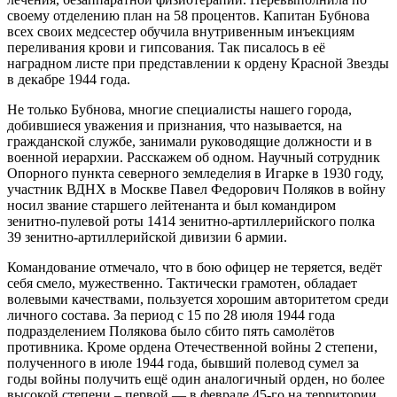
своему отделению план на 58 процентов. Капитан Бубнова
всех своих медсестер обучила внутривенным инъекциям
переливания крови и гипсования. Так писалось в её
наградном листе при представлении к ордену Красной Звезды
в декабре 1944 года.
Не только Бубнова, многие специалисты нашего города,
добившиеся уважения и признания, что называется, на
гражданской службе, занимали руководящие должности и в
военной иерархии. Расскажем об одном. Научный сотрудник
Опорного пункта северного земледелия в Игарке в 1930 году,
участник ВДНХ в Москве Павел Федорович Поляков в войну
носил звание старшего лейтенанта и был командиром
зенитно-пулевой роты 1414 зенитно-артиллерийского полка
39 зенитно-артиллерийской дивизии 6 армии.
Командование отмечало, что в бою офицер не теряется, ведёт
себя смело, мужественно. Тактически грамотен, обладает
волевыми качествами, пользуется хорошим авторитетом среди
личного состава. За период с 15 по 28 июля 1944 года
подразделением Полякова было сбито пять самолётов
противника. Кроме ордена Отечественной войны 2 степени,
полученного в июле 1944 года, бывший полевод сумел за
годы войны получить ещё один аналогичный орден, но более
высокой степени – первой — в феврале 45-го на территории