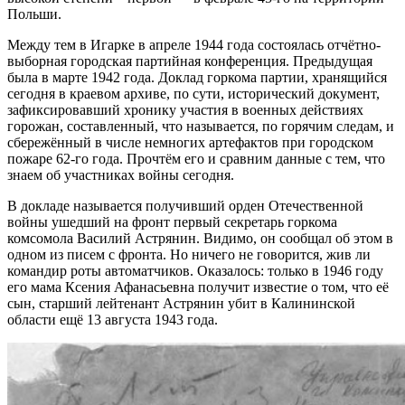
Польши.
Между тем в Игарке в апреле 1944 года состоялась отчётно-
выборная городская партийная конференция. Предыдущая
была в марте 1942 года. Доклад горкома партии, хранящийся
сегодня в краевом архиве, по сути, исторический документ,
зафиксировавший хронику участия в военных действиях
горожан, составленный, что называется, по горячим следам, и
сбережённый в числе немногих артефактов при городском
пожаре 62-го года. Прочтём его и сравним данные с тем, что
знаем об участниках войны сегодня.
В докладе называется получивший орден Отечественной
войны ушедший на фронт первый секретарь горкома
комсомола Василий Астрянин. Видимо, он сообщал об этом в
одном из писем с фронта. Но ничего не говорится, жив ли
командир роты автоматчиков. Оказалось: только в 1946 году
его мама Ксения Афанасьевна получит известие о том, что её
сын, старший лейтенант Астрянин убит в Калининской
области ещё 13 августа 1943 года.