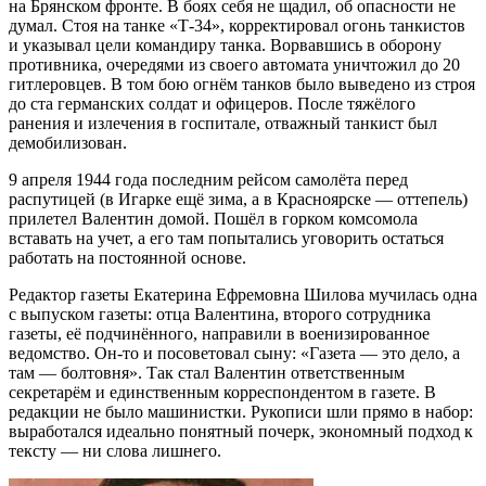
на Брянском фронте. В боях себя не щадил, об опасности не
думал. Стоя на танке «Т-34», корректировал огонь танкистов
и указывал цели командиру танка. Ворвавшись в оборону
противника, очередями из своего автомата уничтожил до 20
гитлеровцев. В том бою огнём танков было выведено из строя
до ста германских солдат и офицеров. После тяжёлого
ранения и излечения в госпитале, отважный танкист был
демобилизован.
9 апреля 1944 года последним рейсом самолёта перед
распутицей (в Игарке ещё зима, а в Красноярске — оттепель)
прилетел Валентин домой. Пошёл в горком комсомола
вставать на учет, а его там попытались уговорить остаться
работать на постоянной основе.
Редактор газеты Екатерина Ефремовна Шилова мучилась одна
с выпуском газеты: отца Валентина, второго сотрудника
газеты, её подчинённого, направили в военизированное
ведомство. Он-то и посоветовал сыну: «Газета — это дело, а
там — болтовня». Так стал Валентин ответственным
секретарём и единственным корреспондентом в газете. В
редакции не было машинистки. Рукописи шли прямо в набор:
выработался идеально понятный почерк, экономный подход к
тексту — ни слова лишнего.