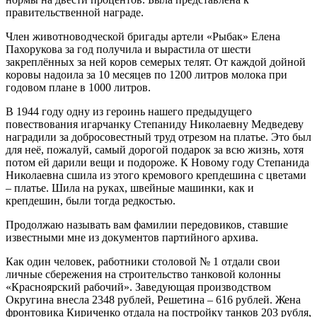
правительственной награде.
Член животноводческой бригады артели «Рыбак» Елена
Пахорукова за год получила и вырастила от шести
закреплённых за ней коров семерых телят. От каждой дойной
коровы надоила за 10 месяцев по 1200 литров молока при
годовом плане в 1000 литров.
В 1944 году одну из героинь нашего предыдущего
повествования игарчанку Степаниду Николаевну Медведеву
наградили за добросовестный труд отрезом на платье. Это был
для неё, пожалуй, самый дорогой подарок за всю жизнь, хотя
потом ей дарили вещи и подороже. К Новому году Степанида
Николаевна сшила из этого кремового крепдешина с цветами
– платье. Шила на руках, швейные машинки, как и
крепдешин, были тогда редкостью.
Продолжаю называть вам фамилии передовиков, ставшие
известными мне из документов партийного архива.
Как один человек, работники столовой № 1 отдали свои
личные сбережения на строительство танковой колонны
«Красноярский рабочий». Заведующая производством
Округина внесла 2348 рублей, Решетина – 616 рублей. Жена
фронтовика Кириченко отдала на постройку танков 203 рубля,