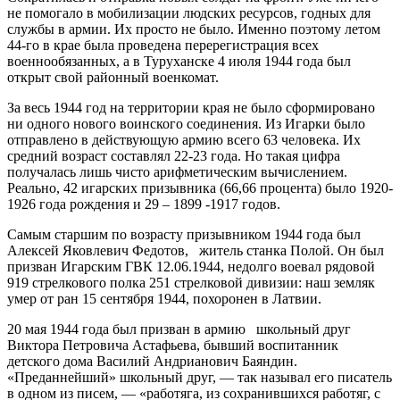
не помогало в мобилизации людских ресурсов, годных для
службы в армии. Их просто не было. Именно поэтому летом
44-го в крае была проведена перерегистрация всех
военнообязанных, а в Туруханске 4 июля 1944 года был
открыт свой районный военкомат.
За весь 1944 год на территории края не было сформировано
ни одного нового воинского соединения. Из Игарки было
отправлено в действующую армию всего 63 человека. Их
средний возраст составлял 22-23 года. Но такая цифра
получалась лишь чисто арифметическим вычислением.
Реально, 42 игарских призывника (66,66 процента) было 1920-
1926 года рождения и 29 – 1899 -1917 годов.
Самым старшим по возрасту призывником 1944 года был
Алексей Яковлевич Федотов, житель станка Полой. Он был
призван Игарским ГВК 12.06.1944, недолго воевал рядовой
919 стрелкового полка 251 стрелковой дивизии: наш земляк
умер от ран 15 сентября 1944, похоронен в Латвии.
20 мая 1944 года был призван в армию школьный друг
Виктора Петровича Астафьева, бывший воспитанник
детского дома Василий Андрианович Баяндин.
«Преданнейший» школьный друг, — так называл его писатель
в одном из писем, — «работяга, из сохранившихся работяг, с