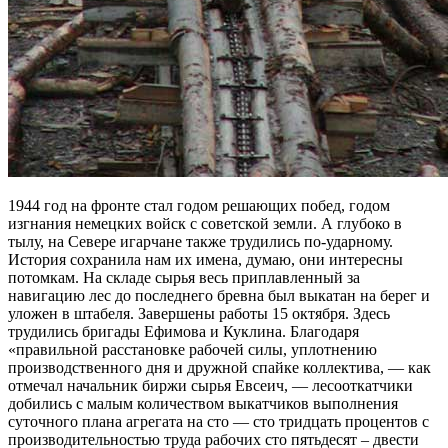
1944 год на фронте стал годом решающих побед, годом
изгнания немецких войск с советской земли. А глубоко в
тылу, на Севере игарчане также трудились по-ударному.
История сохранила нам их имена, думаю, они интересны
потомкам. На складе сырья весь приплавленный за
навигацию лес до последнего бревна был выкатан на берег и
уложен в штабеля. Завершены работы 15 октября. Здесь
трудились бригады Ефимова и Куклина. Благодаря
«правильной расстановке рабочей силы, уплотнению
производственного дня и дружной спайке коллектива, — как
отмечал начальник биржи сырья Евсеич, — лесооткатчики
добились с малым количеством выкатчиков выполнения
суточного плана агрегата на сто — сто тридцать процентов с
производительностью труда рабочих сто пятьдесят – двести