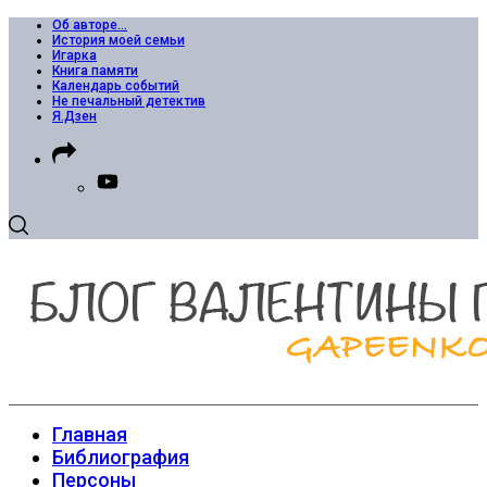
Об авторе…
История моей семьи
Игарка
Книга памяти
Календарь событий
Не печальный детектив
Я.Дзен
Главная
Библиография
Персоны