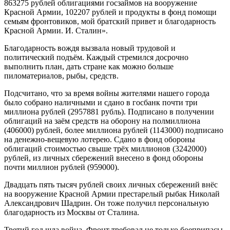
863275 рублей облигациями госзаймов на вооружение
Красной Армии, 102207 рублей и продукты в фонд помощи
семьям фронтовиков, мой братский привет и благодарность
Красной Армии. И. Сталин».
Благодарность вождя вызвала новый трудовой и
политический подъём. Каждый стремился досрочно
выполнить план, дать стране как можно больше
пиломатериалов, рыбы, средств.
Подсчитано, что за время войны жителями нашего города
было собрано наличными и сдано в госбанк почти три
миллиона рублей (2957881 рубль). Подписано в получении
облигаций на заём средств на оборону на полмиллиона
(406000) рублей, более миллиона рублей (1143000) подписано
на денежно-вещевую лотерею. Сдано в фонд обороны
облигаций стоимостью свыше трёх миллионов (3242000)
рублей, из личных сбережений внесено в фонд обороны
почти миллион рублей (959000).
Двадцать пять тысяч рублей своих личных сбережений внёс
на вооружение Красной Армии престарелый рыбак Николай
Александрович Шадрин. Он тоже получил персональную
благодарность из Москвы от Сталина.
Третий год шла война. Фронт требовал не только боеприпасы,