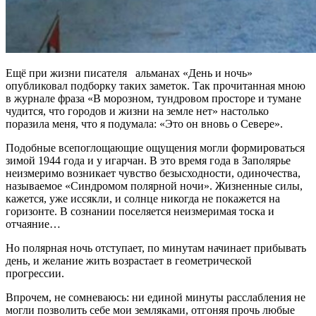
Ещё при жизни писателя альманах «День и ночь»
опубликовал подборку таких заметок. Так прочитанная мною
в журнале фраза «В морозном, тундровом просторе и тумане
чудится, что городов и жизни на земле нет» настолько
поразила меня, что я подумала: «Это он вновь о Севере».
Подобные всепоглощающие ощущения могли формироваться
зимой 1944 года и у игарчан. В это время года в Заполярье
неизмеримо возникает чувство безысходности, одиночества,
называемое «Синдромом полярной ночи». Жизненные силы,
кажется, уже иссякли, и солнце никогда не покажется на
горизонте. В сознании поселяется неизмеримая тоска и
отчаяние…
Но полярная ночь отступает, по минутам начинает прибывать
день, и желание жить возрастает в геометрической
прогрессии.
Впрочем, не сомневаюсь: ни единой минуты расслабления не
могли позволить себе мои земляками, отгоняя прочь любые