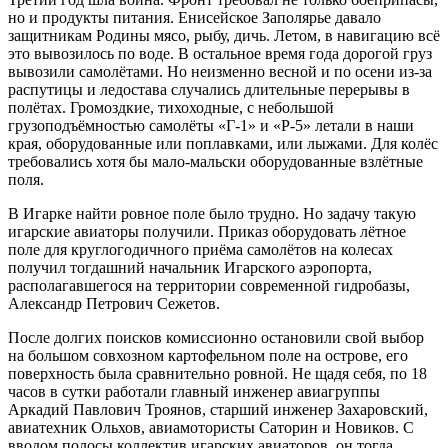
но и продукты питания. Енисейское Заполярье давало
защитникам Родины мясо, рыбу, дичь. Летом, в навигацию всё
это вывозилось по воде. В остальное время года дорогой груз
вывозили самолётами. Но неизменно весной и по осени из-за
распутицы и ледостава случались длительные перерывы в
полётах. Громоздкие, тихоходные, с небольшой
грузоподъёмностью самолёты «Г-1» и «Р-5» летали в наши
края, оборудованные или поплавками, или лыжами. Для колёс
требовались хотя бы мало-мальски оборудованные взлётные
поля.
В Игарке найти ровное поле было трудно. Но задачу такую
игарские авиаторы получили. Приказ оборудовать лётное
поле для круглогодичного приёма самолётов на колесах
получил тогдашний начальник Игарского аэропорта,
располагавшегося на территории современной гидробазы,
Александр Петрович Сежетов.
После долгих поисков комиссионно остановили свой выбор
на большом совхозном картофельном поле на острове, его
поверхность была сравнительно ровной. Не щадя себя, по 18
часов в сутки работали главный инженер авиагруппы
Аркадий Павлович Троянов, старший инженер Захаровский,
авиатехник Ольхов, авиамотористы Саторин и Новиков. С
вводом полосы коллектив игарских авиаторов, он тогда