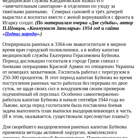
медицинской службы Кайдановский назвал его
«замечательным санитаром» в отделении по уходу за
тяжёлыми ранеными. Семерых сыновей и трёх дочерей
вырастил и воспитал вместе с женой вернувшийся с фронта в
Игарку солдат.
(По материалам очерка «Две судьбы», автор
П.Шевцов, «Коммунист Заполярья» 1954 год и сайта
«
Подвиг народа
».)
Оперировала раненых в 3364-ом эвакогоспитале в мирное
время врач городской поликлиники, а в войну капитан
медицинской службы Екатерина Герасимовна Бубнова.
Период дислокации госпиталя в городе Грязи совпал с
боевыми операциями Красной Армии по очищению Украины
от немецких захватчиков. Госпиталь работал с перегрузом в
250-300 процентов. В этот период капитан Бубнова во время
поступления раненых часто работала без перерыва по двое
суток, не щадя своих сил и воодушевляя своим примером
подчинённый ей персонал. Особенно самоотверженно
работала капитан Бубнова в начале сентября 1944 года во
Львове, когда перед госпиталем была поставлена боевая
задача выполнить план выписки выздоравливающих в часть.
(И в этом, оказывается, существовали пресловутые планы!)
Для скорейшего выздоровления раненых капитан Бубнова
применяла методы активной хирургии, комплексного
лечения, безаппаратной физиотерапии. Перевыполнила по