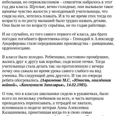
небольшая, но первоклассников – семилеток набралось в этот
год два класса. Щуплые, вечно голодные, они вызывали такое
щенячье чувство жалости у молоденькой учительницы, что
глядя на них, хотелось плакать. И в то же время этих тогда по
возрасту и по росту малышей было трудно назвать детьми.
Они были не по возрасту серьёзны, не по годам работящи.
И не случайно, из того самого первого её класса, два брата
погодки погибшего фронтовика-отца – Геннадий и Александр
Анциферовы стали передовиками производства – рамщиками,
орденоносцами.
В классе было холодно. Ребятишки, постоянно промёрзшие,
жались друг к другу как воробьи, сидя возле печки. Тогда
учительница стала делать так: на протопленную с вечера
печку она сажала во время урока самого слабого на вид
ученика. На следующий день другого. И так по очереди
ребята обогревались.
(Авраменко М.С. «Юность, опалённая
войной», «Коммунист Заполярья», 14.02.1985).
О том, что в классах школьники сидели в рукавичках, было
всего по нескольку учебников на всех, и часть материала
приходилось переписывать, а тетрадей не хватало,
вспоминала и педагог ветеран Анна Алексеевна
Калашникова, приютившая когда-то в свою семью