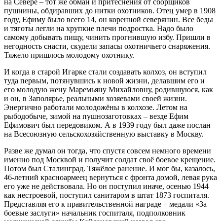
на Севере – тот же обман и притеснения от сборщиков
пушнины, обдиравших до нитки охотников. Отец умер в 1908
году, Ефиму было всего 14, он коренной северянин. Все беды
и тяготы легли на хрупкие плечи подростка. Надо было
самому добывать пищу, чинить прогнившую избу. Пришли в
негодность снасти, скудели запасы охотничьего снаряжения.
Тяжело пришлось молодому охотнику.
И когда в старой Игарке стали создавать колхоз, он вступил
туда первым, потянувшись к новой жизни, делавшим его и
его молодую жену Маремьяну Михайловну, родившуюся, как
и он, в Заполярье, реальными хозяевами своей жизни.
Энергично работали молодожёны в колхозе. Летом на
рыбодобыче, зимой на пушнозаготовках – везде Ефим
Ефимович был передовиком. А в 1939 году был даже послан
на Всесоюзную сельскохозяйственную выставку в Москву.
Разве же думал он тогда, что спустя совсем немного времени
именно под Москвой и получит солдат своё боевое крещение.
Потом был Сталинград. Тяжёлое ранение. И мог бы, казалось,
46-летний красноармеец вернуться с фронта домой, левая рука
его уже не действовала. Но он поступил иначе, осенью 1944
как нестроевой, поступил санитаром в штат 1873 госпиталя.
Представляя его к правительственной награде – медали «За
боевые заслуги» начальник госпиталя, подполковник