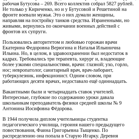
рабочая Бутусова – 269. Всего коллектив собрал 5827 рублей.
Не только у Кириченко, но и у Бутусовой и Решетиной на
фронте воевали мужья. Это о них думали женщины,
направляя на постройку танков средства. Израненными, но
живыми, вернулись по окончании военных действий с
фронтов их супруги.
Пользовались авторитетом и любовью горожан врачи
Екатерина Федоровна Верюгина и Наталья Ильинична
Ильина. Но, в целом, в здравоохранении был недостаток в
кадрах. Требовались три терапевта, хирург и, владеющие
более узкими специальностями, врачи: глазной; ухо, горло,
нос; невропатолог, санитарный врач, врач-лаборант,
туберкулезник, инфекционист. Одним словом, при
работающих десяти врачах, недоставало ещё одиннадцать.
Вакантными были и четырнадцать ставок учителей.
Интересные, глубокие по содержанию уроки давала
школьникам преподаватель физики средней школы № 9
Антонина Иосифовна Фёдорова.
В 1944 получила диплом учительницы студентка
педагогического училища, героиня нашего предыдущего
повествования, Фаина Григорьевна Тыщенко. По
распределению она попала в Старую Игарку. Деревня