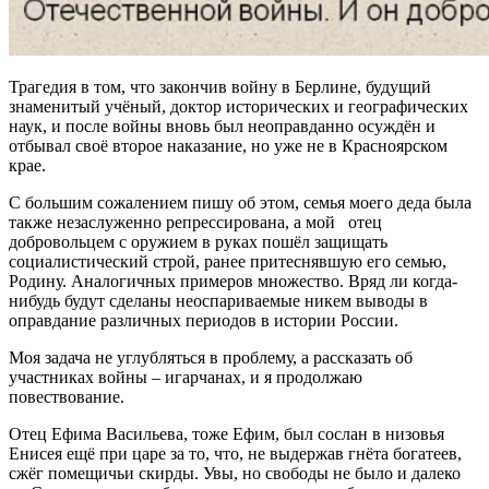
Трагедия в том, что закончив войну в Берлине, будущий
знаменитый учёный, доктор исторических и географических
наук, и после войны вновь был неоправданно осуждён и
отбывал своё второе наказание, но уже не в Красноярском
крае.
С большим сожалением пишу об этом, семья моего деда была
также незаслуженно репрессирована, а мой отец
добровольцем с оружием в руках пошёл защищать
социалистический строй, ранее притеснявшую его семью,
Родину. Аналогичных примеров множество. Вряд ли когда-
нибудь будут сделаны неоспариваемые никем выводы в
оправдание различных периодов в истории России.
Моя задача не углубляться в проблему, а рассказать об
участниках войны – игарчанах, и я продолжаю
повествование.
Отец Ефима Васильева, тоже Ефим, был сослан в низовья
Енисея ещё при царе за то, что, не выдержав гнёта богатеев,
сжёг помещичьи скирды. Увы, но свободы не было и далеко