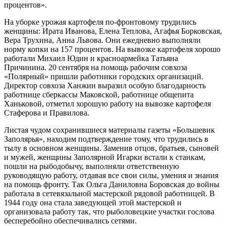
процентов».
На уборке урожая картофеля по-фронтовому трудились
женщины: Ирата Иванова, Елена Теплова, Агафья Борковская,
Вера Трухина, Анна Львова. Они ежедневно выполняли
норму копки на 157 процентов. На вывозке картофеля хорошо
работали Михаил Юдин и красноармейка Татьяна
Причинина. 20 сентября на помощь рабочим совхоза
«Полярный» пришли работники городских организаций.
Директор совхоза Ханжин выразил особую благодарность
работнице сберкассы Маковской, работнице общепита
Ханьковой, отметил хорошую работу на вывозке картофеля
Стаферова и Правилова.
Листая чудом сохранившиеся материалы газеты «Большевик
Заполярья», находим подтверждение тому, что трудились в
тылу в основном женщины. Заменив отцов, братьев, сыновей
и мужей, женщины Заполярной Игарки встали к станкам,
пошли на рыбодобычу, выполняли ответственную
руководящую работу, отдавая все свои силы, умения и знания
на помощь фронту. Так Ольга Даниловна Боровская до войны
работала в сетевязальной мастерской рядовой работницей. В
1944 году она стала заведующей этой мастерской и
организовала работу так, что рыболовецкие участки гослова
бесперебойно обеспечивались сетями.