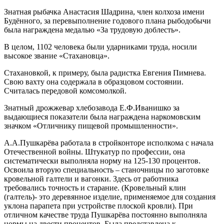
Знатная рыбачка Анастасия Шадрина, член колхоза имени
Будённого, за перевыполнение годового плана рыбодобычи
была награждена медалью «За трудовую доблесть».
В целом, 1102 человека были ударниками труда, носили
высокое звание «Стахановца».
Стахановкой, к примеру, была радистка Евгения Пимнева.
Свою вахту она содержала в образцовом состоянии.
Считалась передовой комсомолкой.
Знатный дрожжевар хлебозавода Е.Ф.Иванишко за
выдающиеся показатели была награждена наркомовским
значком «Отличнику пищевой промышленности».
А.А.Пушкарёва работала в стройконторе исполкома с начала
Отечественной войны. Штукатур по профессии, она
систематически выполняла норму на 125-130 процентов.
Освоила вторую специальность – станочницы по заготовке
кровельной галтели и вагонки. Здесь от работника
требовались точность и старание. (Кровельный клин
(галтель)- это деревянное изделие, применяемое для создания
уклона парапета при устройстве плоской кровли). При
отличном качестве труда Пушкарёва постоянно выполняла
нормы на двести процентов. Была представлена к