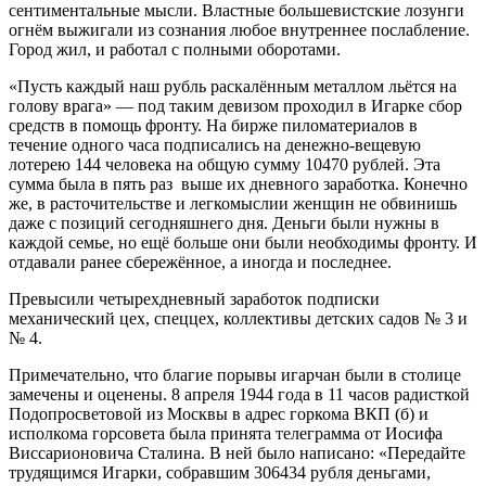
сентиментальные мысли. Властные большевистские лозунги
огнём выжигали из сознания любое внутреннее послабление.
Город жил, и работал с полными оборотами.
«Пусть каждый наш рубль раскалённым металлом льётся на
голову врага» — под таким девизом проходил в Игарке сбор
средств в помощь фронту. На бирже пиломатериалов в
течение одного часа подписались на денежно-вещевую
лотерею 144 человека на общую сумму 10470 рублей. Эта
сумма была в пять раз выше их дневного заработка. Конечно
же, в расточительстве и легкомыслии женщин не обвинишь
даже с позиций сегодняшнего дня. Деньги были нужны в
каждой семье, но ещё больше они были необходимы фронту. И
отдавали ранее сбережённое, а иногда и последнее.
Превысили четырехдневный заработок подписки
механический цех, спеццех, коллективы детских садов № 3 и
№ 4.
Примечательно, что благие порывы игарчан были в столице
замечены и оценены. 8 апреля 1944 года в 11 часов радисткой
Подопросветовой из Москвы в адрес горкома ВКП (б) и
исполкома горсовета была принята телеграмма от Иосифа
Виссарионовича Сталина. В ней было написано: «Передайте
трудящимся Игарки, собравшим 306434 рубля деньгами,