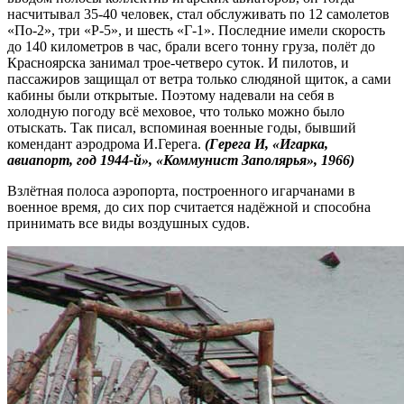
насчитывал 35-40 человек, стал обслуживать по 12 самолетов
«По-2», три «Р-5», и шесть «Г-1». Последние имели скорость
до 140 километров в час, брали всего тонну груза, полёт до
Красноярска занимал трое-четверо суток. И пилотов, и
пассажиров защищал от ветра только слюдяной щиток, а сами
кабины были открытые. Поэтому надевали на себя в
холодную погоду всё меховое, что только можно было
отыскать. Так писал, вспоминая военные годы, бывший
комендант аэродрома И.Герега.
(Герега И, «Игарка,
авиапорт, год 1944-й», «Коммунист Заполярья», 1966)
Взлётная полоса аэропорта, построенного игарчанами в
военное время, до сих пор считается надёжной и способна
принимать все виды воздушных судов.