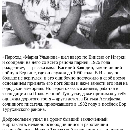
«Пароход «Мария Ульянова» шёл вверх по Енисею от Игарки
и собирали на него со всего района парней, 1926 года
рождения», — рассказывал Василий Баяндин, закончивший
войну в Берлине, где он служил до 1950 года. В Игарку он
больше не вернулся, и это ошибочно послужило в своё время
основанием признать его погибшим и даже занести его имя на
городской мемориал. Но герой оказался живым, работал в
экспедиции на Подкаменной Тунгуске, даже принимал у себя
однажды дорогого гостя – друга детства Витька Астафьева,
солидного писателя, приезжавшего в 1982 году в посёлок Бор
Туруханского района.
Добровольцем ушёл на фронт бывший заключённый
Норильлага, недавно освободившийся и работавший
разнорабочим в Нижне-Тунгусской экспедиции, сын поэтов-