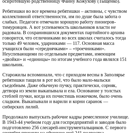
осиротевшую родственницу Фаину Кожухову (Тыщенко).
Ребятишки во все времена ребятишки – активны, с чувством
коллективной ответственности, им по душе была забота о
слабых. Педагоги отмечали хорошую работу пионеров-
тимуровцев. А вот успеваемость школьников власти не
радовала. В сохранившихся документах партийного архива
говорится, что отличниками во всех школах считалось тогда
только 49 человек, ударниками — 117. Основная масса
учащихся были «середнячками» – «троечниками».
Неуспевающими по отдельным предметами, имеющим
«двойки» и «единицы» по итогам учебного года являлся 151
школьник.
Старожилы вспоминали, что с приходом весны в Заполярье
ребятишки тащили в рот всё, что было мало-мальски
съедобным. Даже обычную пучку, практически, сорняк,
детвора из земли выкапывала и ела. Основание у толстых
стеблей пучки, когда их почистишь ножичком, было очень
сладким. Выкапывали и варили и корни саранок —
сибирских лилий.
Продолжало выпускать рабочие кадры ремесленное училище.
В 1943-44 учебном году для госпредприятий и заводов было
подготовлено 256 слесарей-инструментальщиков. С первого
сентября приняли на обучение ещё 241 подростка.