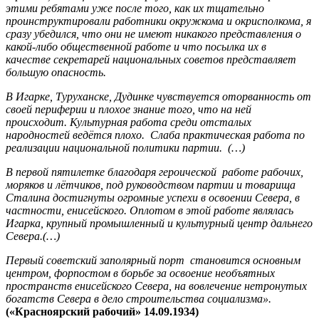
этими ребятами уже после того, как их тщательно
проинструктировали работники окружкома и окрисполкома, я
сразу убедился, что они не имеют никакого представления о
какой-либо общественной работе и что посылка их в
качестве секретарей национальных советов представляет
большую опасность.
В Игарке, Туруханске, Дудинке чувствуется оторванность от
своей периферии и плохое знание того, что на ней
происходит. Культурная работа среди отсталых
народностей ведётся плохо. Слаба практическая работа по
реализации национальной политики партии. (…)
В первой пятилетке благодаря героической работе рабочих,
моряков и лётчиков, под руководством партии и товарища
Сталина достигнуты огромные успехи в освоении Севера, в
частности, енисейского. Оплотом в этой работе являлась
Игарка, крупный промышленный и культурный центр дальнего
Севера.(…)
Первый советский заполярный порт становится основным
центром, форпостом в борьбе за освоение необъятных
пространств енисейского Севера, на вовлечение нетронутых
богатств Севера в дело строительства социализма».
(«Красноярский рабочий» 14.09.1934)