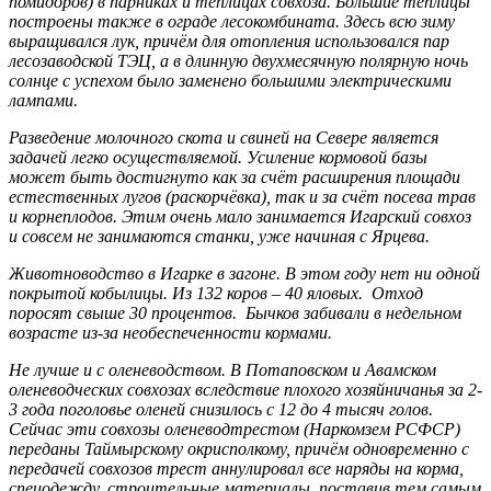
помидоров) в парниках и теплицах совхоза. Большие теплицы
построены также в ограде лесокомбината. Здесь всю зиму
выращивался лук, причём для отопления использовался пар
лесозаводской ТЭЦ, а в длинную двухмесячную полярную ночь
солнце с успехом было заменено большими электрическими
лампами.
Разведение молочного скота и свиней на Севере является
задачей легко осуществляемой. Усиление кормовой базы
может быть достигнуто как за счёт расширения площади
естественных лугов (раскорчёвка), так и за счёт посева трав
и корнеплодов. Этим очень мало занимается Игарский совхоз
и совсем не занимаются станки, уже начиная с Ярцева.
Животноводство в Игарке в загоне. В этом году нет ни одной
покрытой кобылицы. Из 132 коров – 40 яловых. Отход
поросят свыше 30 процентов. Бычков забивали в недельном
возрасте из-за необеспеченности кормами.
Не лучше и с оленеводством. В Потаповском и Авамском
оленеводческих совхозах вследствие плохого хозяйничанья за 2-
3 года поголовье оленей снизилось с 12 до 4 тысяч голов.
Сейчас эти совхозы оленеводтрестом (Наркомзем РСФСР)
переданы Таймырскому окрисполкому, причём одновременно с
передачей совхозов трест аннулировал все наряды на корма,
спецодежду, строительные материалы, поставив тем самым