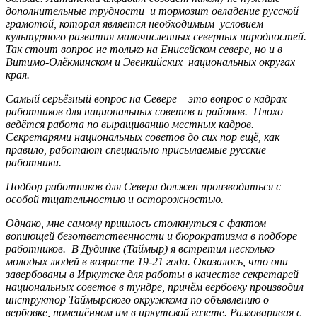
дополнительные трудности и тормозит овладение русской
грамотой, которая является необходимым условием
культурного развития малочисленных северных народностей.
Так стоит вопрос не только на Енисейском севере, но и в
Витимо-Олёкминском и Эвенкийских национальных округах
края.
Самый серьёзный вопрос на Севере – это вопрос о кадрах
работников для национальных советов и районов. Плохо
ведётся работа по выращиванию местных кадров.
Секретарями национальных советов до сих пор ещё, как
правило, работают специально присылаемые русские
работники.
Подбор работников для Севера должен производиться с
особой тщательностью и осторожностью.
Однако, мне самому пришлось столкнуться с фактом
вопиющей безответственности и бюрократизма в подборе
работников. В Дудинке (Таймыр) я встретил несколько
молодых людей в возрасте 19-21 года. Оказалось, что они
завербованы в Иркутске для работы в качестве секретарей
национальных советов в тундре, причём вербовку производил
инструктор Таймырского окружкома по объявлению о
вербовке, помещённом им в иркутской газете. Разговаривая с