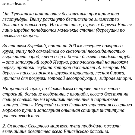
земледелия.
От Туруханска начинаются бесконечные пространства
лесотундры. Внизу раскинуто бесчисленное множество
больших и малых озёр. На пустынных, суровых берегах Енисея
лишь изредка попадаются маленькие станки (деревушки по
несколько дворов).
За станком Курейкой, почти на 200 км севернее полярного
круга, внизу под самолётом со сказочной неожиданностью
вырастает город, среди озёр и болот дымят заводские трубы
– это заполярный город Игарка, расположенный на высоком
берегу протоки, глубина которой достигает 50 метров. На
берегу – пассажирская и грузовая пристани, лесная биржа,
причалы для погрузки готовой лесопродукции, гидроавиапорт.
Напротив Игарки, на Самоедском острове, тоже много
строений, большие возделанные площади, весело блестят на
солнце стеклянными крышами тепличные и парниковые
корпуса. Это – Игарский совхоз Главного управления северного
морского пути и заполярная опытная станция института
растениеводства.
2.
Освоение Северного морского пути пробудило к жизни
величайшие богатства всего Енисейского бассейна.