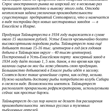
Спрос иностранного рынка на игарский лес в несколько раз
превышает производство и вывозку этого года. Отсюда
неотложная задача увеличения производительности
существующих предприятий Севполярлеса, что и намечается
в виде постройки двух новых шестирамных заводов — в
Енисейске и Игарке.
Продукция Таймыртреста в 1934 году выражается в сумме
около 15 миллионов рублей. Устье Енисея чрезвычайно богато
высокосортными породами рыбы. Таймыртрест пока ещё
добывает только 15-16 тыс. центнеров в год (вся годовая
добыча в Таймырском округе – 40 тысяч центнеров).
Построенный в Усть-Енисейском порту консервный завод в
1934 году даёт только 1, 5 млн. банок, в то время как при
наличии сырья он мог бы легко удвоить свою продукцию.
Большинство добываемой в Енисее рыбы идёт в засолку.
Солятся даже такие ценнейшие сорта, как осётр, нельма.
Нужно наладить доставку рыбы потребителю вглубь Сибири
в свежем виде. Возможности имеются. Таймыртрест
располагает прекрасными рефрижераторами, используемыми
сейчас как простые баржи.
Таймыртрест до сих пор ничего не делает для расширения
производительности местных русских и туземных
рыболовных артелей.