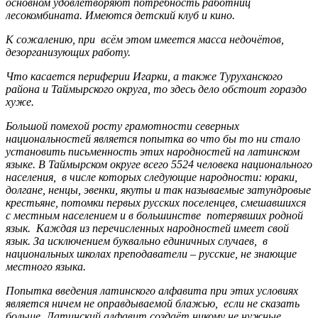
основном удовлетворяют потребность работниц
лесокомбината. Имеются детский клуб и кино.
К сожалению, при всём этом имеется масса недочётов,
дезорганизующих работу.
Что касается периферии Игарки, а также Туруханского
района и Таймырского округа, то здесь дело обстоит гораздо
хуже.
Большой помехой росту грамотности северных
национальностей является попытка во что бы то ни стало
установить письменность этих народностей на латинском
языке. В Таймырском округе всего 5524 человека национального
населения, в числе которых следующие народности: юраки,
долгане, ненцы, эвенки, якуты и так называемые затундровые
крестьяне, потомки первых русских поселенцев, смешавшихся
с местным населением и в большинстве потерявших родной
язык. Каждая из перечисленных народностей имеет свой
язык. За исключением буквально единичных случаев, в
национальных школах преподаватели – русские, не знающие
местного языка.
Попытка введения латинского алфавита при этих условиях
является ничем не оправдываемой блажью, если не сказать
больше. Латинский алфавит создаёт никому не нужные