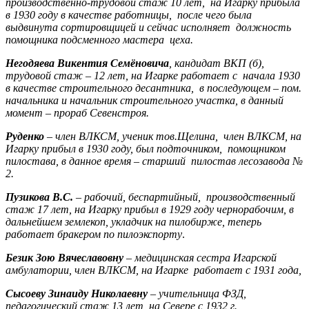
производственно-трудовой стаж 10 лет, на Игарку прибыла
в 1930 году в качестве работницы, после чего была
выдвинута сортировщицей и сейчас исполняет должность
помощника подсменного мастера цеха.
Негодяева Викентия Семёновича
, кандидат ВКП (б),
трудовой стаж – 12 лет, на Игарке работает с начала 1930
в качестве строительного десантника, в последующем – пом.
начальника и начальник строительного участка, в данный
момент – прораб Севенстроя.
Руденко
– член ВЛКСМ, ученик тов.Щелина, член ВЛКСМ, на
Игарку прибыл в 1930 году, был подточником, помощником
пилостава, в данное время – старший пилостав лесозавода №
2.
Пузикова В.С.
– рабочий, беспартийный, производственный
стаж 17 лет, на Игарку прибыл в 1929 году чернорабочим, в
дальнейшем землекоп, укладчик на пилобирже, теперь
работает бракером по пилоэкспорту
.
Безик Зою Вячеславовну
– медицинская сестра Игарской
амбулатории, член ВЛКСМ, на Игарке работает с 1931 года,
Сысоеву Зинаиду Николаевну
– учительница ФЗД,
педагогический стаж 13 лет, на Севере с 1932 г.