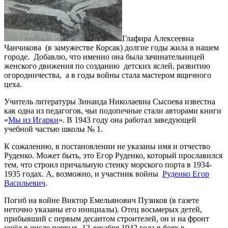
Глафира Алексеевна
Чанчикова (в замужестве Корсак) долгие годы жила в нашем
городе. Добавлю, что именно она была зачинательницей
женского движения по созданию детских яслей, развитию
огородничества, а в годы войны стала мастером ящичного
цеха.
Учитель литературы Зинаида Николаевна Сысоева известна
как одна из педагогов, чьи подопечные стали авторами книги
«
Мы из Игарки
». В 1943 году она работал заведующей
учебной частью школы № 1.
К сожалению, в постановлении не указаны имя и отчество
Руденко. Может быть, это Егор Руденко, который прославился
тем, что строил причальную стенку морского порта в 1934-
1935 годах. А, возможно, и участник войны
Руденко Егор
Васильевич
.
Погиб на войне Виктор Емельянович Пузиков (в газете
неточно указаны его инициалы). Отец восьмерых детей,
прибывший с первым десантом строителей, он и на фронт
ушёл в числе первых. 12 декабря 1942 года в боях в