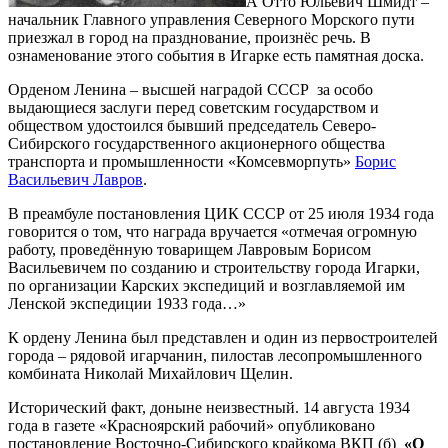
А Отто Юльевич Шмидт –
начальник Главного управления Северного Морского пути
приезжал в город на празднование, произнёс речь. В
ознаменование этого события в Игарке есть памятная доска.
Орденом Ленина – высшей наградой СССР за особо
выдающиеся заслуги перед советским государством и
обществом удостоился бывший председатель Северо-
Сибирского государственного акционерного общества
транспорта и промышленности «Комсевморпуть»
Борис
Васильевич Лавров
.
В преамбуле постановления ЦИК СССР от 25 июля 1934 года
говорится о том, что награда вручается «отмечая огромную
работу, проведённую товарищем Лавровым Борисом
Васильевичем по созданию и строительству города Игарки,
по организации Карских экспедиций и возглавляемой им
Ленской экспедиции 1933 года…»
К ордену Ленина был представлен и один из первостроителей
города – рядовой игарчанин, пилостав лесопромышленного
комбината Николай Михайлович Щелин.
Исторический факт, доныне неизвестный. 14 августа 1934
года в газете «Красноярский рабочий» опубликовано
постановление Восточно-Сибирского крайкома ВКП (б)
«О