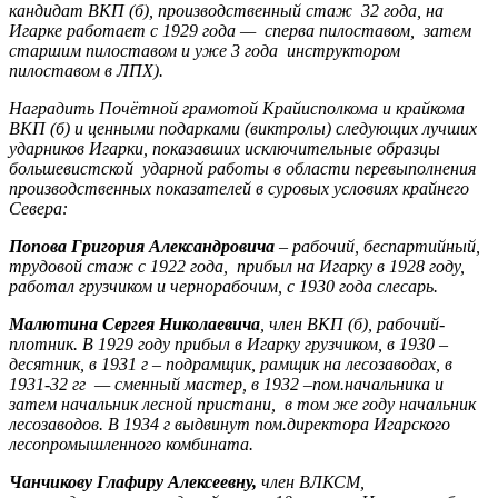
кандидат ВКП (б), производственный стаж 32 года, на
Игарке работает с 1929 года — сперва пилоставом, затем
старшим пилоставом и уже 3 года инструктором
пилоставом в ЛПХ).
Наградить Почётной грамотой Крайисполкома и крайкома
ВКП (б) и ценными подарками (виктролы) следующих лучших
ударников Игарки, показавших исключительные образцы
большевистской ударной работы в области перевыполнения
производственных показателей в суровых условиях крайнего
Севера:
Попова Григория Александровича
– рабочий, беспартийный,
трудовой стаж с 1922 года, прибыл на Игарку в 1928 году,
работал грузчиком и чернорабочим, с 1930 года слесарь.
Малютина Сергея Николаевича
, член ВКП (б), рабочий-
плотник. В 1929 году прибыл в Игарку грузчиком, в 1930 –
десятник, в 1931 г – подрамщик, рамщик на лесозаводах, в
1931-32 гг — сменный мастер, в 1932 –пом.начальника и
затем начальник лесной пристани, в том же году начальник
лесозаводов. В 1934 г выдвинут пом.директора Игарского
лесопромышленного комбината.
Чанчикову Глафиру Алексеевну,
член ВЛКСМ,