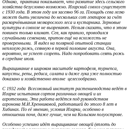
Однако, практика показывает, что развитие здесь сельского
хозяйства безусловно возможно. Игарский совхоз существует
с 1930 года. В этом году им засеяно 96 га. Площадь сева легко
может быть увеличена до нескольких сот гектаров за счёт
раскорчёвывания мелкорослого леса и кустарника. Зерновые
культуры в совхозе не вызревают. Нельзя сказать, что в этом
повинен только климат. Сев, как правило, проводился
случайными семенами, притом ещё на всхожесть не
проверенными. Я видел на полярной опытной станции
неплохую рожь, сеянную в первой половине августа. Она,
вероятно, не успеет созреть. Надо попробовать сеять рожь
в середине июля.
Выращивание в широком масштабе картофеля, турнепса,
капусты, репы, редиса, салата и даже лука уже полностью
доказано и хозяйственно вполне целесообразно.
С 1932 года Всесоюзный институт растениеводства ведёт в
Игарке испытания сортов различных овощей и их
агротехники, Эта работа ведётся под руководством
агронома М.И.Хренниковой, работавшей до этого 8 лет в
Хибинах. По её мнению, условия Игарки, особенно в
отношении почв, даже лучше, чем на Кольском полуострове.
Особенно успешно идёт выращивание овощей (вплоть до