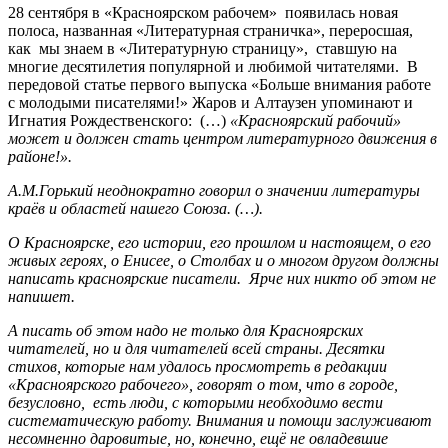
28 сентября в «Красноярском рабочем» появилась новая
полоса, названная «Литературная страничка», переросшая,
как мы знаем в «Литературную страницу», ставшую на
многие десятилетия популярной и любимой читателями. В
передовой статье первого выпуска «Больше внимания работе
с молодыми писателями!» Жаров и Алтаузен упоминают и
Игнатия Рождественского: (…)
«Красноярский рабочий»
может и должен стать центром литературного движения в
районе!».
А.М.Горький неоднократно говорил о значении литературы
краёв и областей нашего Союза. (…).
О Красноярске, его истории, его прошлом и настоящем, о его
живых героях, о Енисее, о Столбах и о многом другом должны
написать красноярские писатели. Ярче них никто об этом не
напишет.
А писать об этом надо не только для Красноярских
читателей, но и для читателей всей страны. Десятки
стихов, которые нам удалось просмотреть в редакции
«Красноярского рабочего», говорят о том, что в городе,
безусловно, есть люди, с которыми необходимо вести
систематическую работу. Внимания и помощи заслуживают
несомненно даровитые, но, конечно, ещё не овладевшие