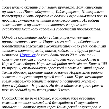
Тоже нужно сказать и о пушном промысле. Хозяйствующие
организации (Востсибпушнина, Таймыртрест, Интегральная
кооперация) никоим образом не должны ограничиваться ролью
простых скупщиков пушнины и мехового сырья. Их задача
заключается в организации охотничьего промысла,
снабжении местного населения средствами производства.
Одной из крупнейших задач Таймыртреста является
промышленное освоение Норильского района, обладающего
богатейшими залежами высококачественного угля, большими
запасами платины, меди, никеля, кобальта и других редких
металлов.
Норильск
должен дать около 20 тысяч тонн
каменного угля для снабжения Енисейского пароходства и
Карской экспедиции. Норильский район отделён от Енисея 100
км тундры, сколько-нибудь проезжей только в зимний период.
Таким образом, промышленное освоение Норильского района
зависит от организации путей сообщения. Через некоторое
время неизбежно встанет вопрос о постройке железной
дороги Дудинка – Норильск. На ближайшее же время реален
только водный путь через устье Пясино.
Судоходство по реке Пясино, в основном уже освоенное,
является частью важнейшей для крайнего Севера задачи –
организации водного пути через Таймырский полуостров с