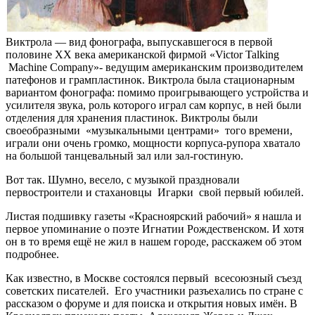
Виктрола — вид фонографа, выпускавшегося в первой
половине XX века американской фирмой «Victor Talking
Machine Company»- ведущим американским производителем
патефонов и грампластинок. Виктрола была стационарным
вариантом фонографа: помимо проигрывающего устройства и
усилителя звука, роль которого играл сам корпус, в ней были
отделения для хранения пластинок. Виктролы были
своеобразными «музыкальными центрами» того времени,
играли они очень громко, мощности корпуса-рупора хватало
на большой танцевальный зал или зал-гостиную.
Вот так. Шумно, весело, с музыкой праздновали
первостроители и стахановцы Игарки свой первый юбилей.
Листая подшивку газеты «Красноярский рабочий» я нашла и
первое упоминание о поэте Игнатии Рождественском. И хотя
он в то время ещё не жил в нашем городе, расскажем об этом
подробнее.
Как известно, в Москве состоялся первый всесоюзный съезд
советских писателей. Его участники разъехались по стране с
рассказом о форуме и для поиска и открытия новых имён. В