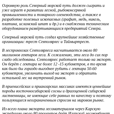
Огромную роль Северный морской путь должен сыграть и
уже играет в развитии лесной, рыбоконсервной
промышленности и товарного оленеводства, а также в
разработке полезных ископаемых (графит, медь, никель,
платина, исламский шпат и др.) и в снабжении техническим
оборудованием развёртывающихся предприятий Севера.
Северный морской путь создал крупнейшие хозяйственные
организации: трест Севполярлес и Таймыртрест.
В леспромхозах Севполярлеса насчитывается около 80
миллионов гектаров леса. К сожалению, эти леса до сих пор
слабо обследованы. Севполярлес работает только на экспорт.
Он берёт с гектара не более 12 -15 кубометров, в то время
как было бы гораздо выгоднее рубить с гектара 50-60
кубометров, увеличить выход на экспорт и обратить
остальной лес на внутренний рынок.
В приенисейских и приангарских массивах имеются ценнейшие
породы восточносибирской сосны и драгоценной сибирской
лиственницы, не имеющие себе равных по качеству и поэтому
пользующиеся неограниченным спросом на мировом рынке.
Из всего плана экспорта лесоматериалов через Карскую
экспедицию около 80 процентов даёт Игарский лесокомбинат.