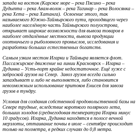
запада на восток (Карское море – река Пясино – река
Дудыпта – река Авам-волок – река Тагинар – река Волосянка –
река Хета – река Хатанга). Освоение этого, так
называемого Южно-Таймырского пути, проходящего через
наиболее населённую часть Таймырского полуострова,
открывает широкие возможности для вывоза товаров в
наиболее отдалённые местности, вывоза продукции
охотничьего и рыболовного промыслов, исследования и
разработки больших естественных богатств.
Самым узким местом Игарки и Таймыра является флот.
Пассажирское движение на линии Красноярск – Игарка –
Дудинка – Усть-порт крайне недостаточное. Ещё хуже с
заброской грузов на Север. Завоз грузов всегда сильно
запаздывает и либо не выполняется, либо становится
невозможным использование притоков Енисея для завоза
грузов в тундру.
Условия для создания собственной продовольственной базы на
Севере трудные, вследствие короткого полярного лета,
больших холодов (среднегодовая температура Игарки минус
10 градусов). Игарка, Дудинка находятся в полосе вечной
мерзлоты, оттаивание почвы в июле – сентябре происходит
только на полметра, в редких случаях до 0,8 метра.