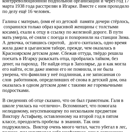
контрреволюционной подпольной организации и через год 17
марта 1938 года расстрелян в Игарке. Вместе с ним проходило
по делу ещё 16 человек.
Галина с матерью, (имя её из детской памяти дочери стёрлось,
сохранился только образ красивой женщины с толстыми
косами), ехали к отцу в ссылку по железной дороге. В пути
мать умерла, её сняли с поезда и похоронили на станции Зима.
А девочка, оставшись сиротой, долго скиталась, одно время
жила даже в цыганском таборе, прежде, чем оказалась в
Красноярском детском доме. Сбежав оттуда, твёрдо решила
поехать в Игарку разыскать отца, пробралась тайком, без
денег, на пароход. Не найдя отца в Заполярье, да и как могла
его найти, если даже имени его не помнила, и не была
уверена, что фамилия у неё подлинная, а не записанная со
слов работников, определивших её снова в детский дом, она
оказалась в одном детском доме с такими же горемычными
подростками.
В сведениях об отце сказано, что он был грамотным. Галя в
школе училась на «отлично». Вспоминает, что помогала
нелюдимому, неуспевающему по нескольким предметам
Виктору Астафьеву, оставленному на второй год в пятом
классе, преодолеть пробелы в знаниях. Так они
подружились. Виктор очень много читал, часто убегал в лес,