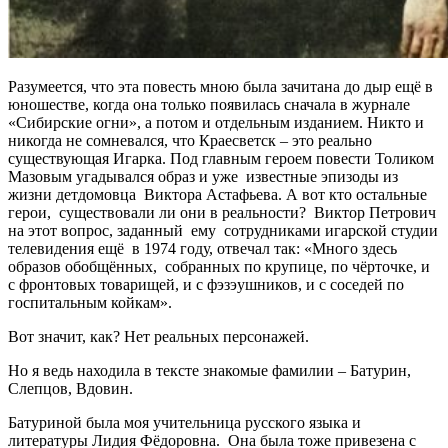
Разумеется, что эта повесть мною была зачитана до дыр ещё в
юношестве, когда она только появилась сначала в журнале
«Сибирские огни», а потом и отдельным изданием. Никто и
никогда не сомневался, что Краесветск – это реально
существующая Игарка. Под главным героем повести Толиком
Мазовым угадывался образ и уже известные эпизоды из
жизни детдомовца Виктора Астафьева. А вот кто остальные
герои, существовали ли они в реальности? Виктор Петрович
на этот вопрос, заданный ему сотрудниками игарской студии
телевидения ещё в 1974 году, отвечал так: «Много здесь
образов обобщённых, собранных по крупице, по чёрточке, и
с фронтовых товарищей, и с фэзэушников, и с соседей по
госпитальным койкам».
Вот значит, как? Нет реальных персонажей.
Но я ведь находила в тексте знакомые фамилии – Батурин,
Слепцов, Вдовин.
Батуриной была моя учительница русского языка и
литературы Лидия Фёдоровна. Она была тоже привезена с