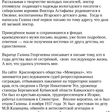
Рассказывая о творчестве молодых писателей, лектор
упомянула подающего надежды вологодского писателя с
сибирскими корнями Виктора Астафьева: родившегося в
Овсянке, воспитанника Игарского детского дома. Тогда и
написала Галина своё первое письмо по тому адресу, что дала
ей заезжий лектор.
Приведённое выше и сохранившееся в фондах
краеведческого музея письмо, видимо, уже более подробное,
ответное — после получения весточки от друга детства, но
единственное.
Вкратце Галина Георгиевна описывает в письме тому, кто в
годы детства звал её сестрёнкой, свою последующую жизнь.
А вот, что удалось уточнить мне.
На сайте Красноярского общества «Мемориал», что
занимается расследованием судеб репрессированных
сограждан, отбывавших наказание на территории нашего
края, есть сведения о Петре Никитовиче Усе, уроженце
станицы Березанской Кубанской области Кавказского края.
Он был из крестьян-кулаков, трудпереселенцем в Игарке,
работал плотником в Севенстрое. Вполне вероятно, он и был
отцом Галины. 4 ноября 1937 года Ус был арестован по делу
М.В.Казанцева, обвинён в антисоветской агитации и