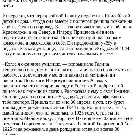
видимо, там чувствовал себя комфортнее, чем в окружении
ребят.
Интересно, что перед войной Галину перевели в Енисейский
детский дом. Оттуда она вместе с подругой решила поехать на
фронт. Сели на пароход. Как вскоре выяснилось, он шёл не в
Красноярск, а на Север, в Игарку. Пришлось ей вновь
очутиться в городе детства. По приезду, пришла в горком
комсомола и рассказала о себе. Ей предложили учёбу в
педагогическом училище, что и определило её судьбу. В 1944
году она получила диплом учителя начальных классов.
«Когда я окончила училище, — вспоминала Галина
Георгиевна в одном из интервью, — мне нужно было ехать на
работу. А документов у меня никаких: ни метрики, ни
паспорта. Пошла я в Игарскую милицию. А там, в
паспортном столе старичок сидит, беленький, добренький
лицом, как гномик из сказки. Рассказала я ему о своей жизни.
Он повздыхал и говорит: «Ну, давай, доченька, оформлять
тебе паспорт. Пришла ты ко мне 30 апреля, пусть это будет
твоим днём рождения. Сейчас 1944 год. На вид тебе лет 19,
давай запишем, что ты родилась в 1925 году. Отца ты не
помнишь. Меня же зовут Георгием Ивановичем. Запишем тебе
отчество Георгиевна…» Так я стала Галиной Георгиевной Ус,
1925 года рождения, а день рождения отмечаю всегда 30
апреля».