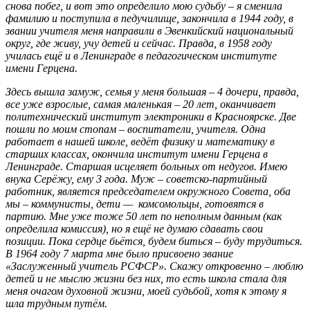
снова побег, и вот это определило мою судьбу – я сменила
фамилию и поступила в педучилище, закончила в 1944 году, в
звании учителя меня направили в Эвенкийский национальный
округ, где живу, учу детей и сейчас. Правда, в 1958 году
училась ещё и в Ленинграде в педагогическом институте
имени Герцена.
Здесь вышла замуж, семья у меня большая – 4 дочери, правда,
все уже взрослые, самая маленькая – 20 лет, оканчивает
политехнический институт электроники в Красноярске. Две
пошли по моим стопам – воспитатели, учителя. Одна
работает в нашей школе, ведёт физику и математику в
старших классах, окончила институт имени Герцена в
Ленинграде. Старшая исцеляет больных от недугов. Имею
внука Серёжу, ему 3 года. Муж – советско-партийный
работник, является председателем окружного Совета, оба
мы – коммунисты, дети — комсомольцы, готовятся в
партию. Мне уже тоже 50 лет по неполным данным (как
определила комиссия), но я ещё не думаю сдавать свои
позиции. Пока сердце бьётся, будем биться – буду трудиться.
В 1964 году 7 марта мне было присвоено звание
«Заслуженный учитель РСФСР». Скажу откровенно – люблю
детей и не мыслю жизни без них, то есть школа стала для
меня очагом духовной жизни, моей судьбой, хотя к этому я
шла трудным путём.