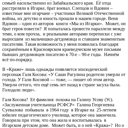
семьей насильственно из Забайкальского края. Её отца
расстреляли в Игарке, брат воевал. Слепцов и Вдовин –
известные мне игарчане – участники Великой Отечественной
войны, их детство и юность прошли в нашем городе. Веня
Вдовин – один из авторов книги «Мы из Игарки». Может, он
брат героя повести? Я попыталась провести параллели между
теми, о ком прочла, и реальными авторами переписки с уже
выросшим из мальчишки-детдомовца и ставшим знаменитым
писателям. Такая возможность у меня появилась благодаря
сохранённым в Красноярском краеведческом музее письмам
бывших детдомовцев писателю в 70-е – 90-е годы. Начнём
всё по-порядку.
В «Краже» лишь однажды появляется эпизодический
персонаж Галя Косова: «У Саши Рагулина родители умерли от
голода. У Гали Косовой — тоже, — пишет об этом автор.
Умерли оттого, что ещё семь лет назад в стране засуха была.
Голодали люди».
Галя Косова? Её фамилия похожа на Галину Усову (Ус).
«Заслуженная учительница РСФСР» Галина Георгиевна
Суевалова побывала в 1964 году в Игарке на 25-летнем
юбилее педагогического училища, которое она закончила.
Говорила при этом, что она жила и воспитывалась в
Игарском детском доме. Может быть, и о ней «Кража»? Но о