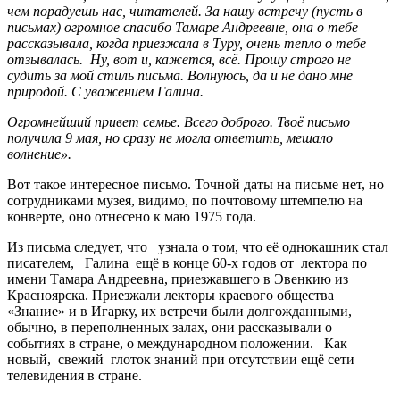
чем порадуешь нас, читателей. За нашу встречу (пусть в
письмах) огромное спасибо Тамаре Андреевне, она о тебе
рассказывала, когда приезжала в Туру, очень тепло о тебе
отзывалась. Ну, вот и, кажется, всё. Прошу строго не
судить за мой стиль письма. Волнуюсь, да и не дано мне
природой. С уважением Галина.
Огромнейший привет семье. Всего доброго. Твоё письмо
получила 9 мая, но сразу не могла ответить, мешало
волнение».
Вот такое интересное письмо. Точной даты на письме нет, но
сотрудниками музея, видимо, по почтовому штемпелю на
конверте, оно отнесено к маю 1975 года.
Из письма следует, что узнала о том, что её однокашник стал
писателем, Галина ещё в конце 60-х годов от лектора по
имени Тамара Андреевна, приезжавшего в Эвенкию из
Красноярска. Приезжали лекторы краевого общества
«Знание» и в Игарку, их встречи были долгожданными,
обычно, в переполненных залах, они рассказывали о
событиях в стране, о международном положении. Как
новый, свежий глоток знаний при отсутствии ещё сети
телевидения в стране.