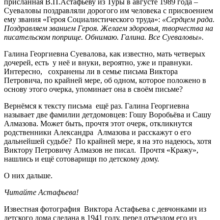
присланная В.П.Астафьеву из Туры в августе 1989 года –
Суеваловы поздравляли дорогого им человека с присвоением
ему звания «Героя Социалистического труда»:
«Сердцем рада.
Поздравляем званием Героя. Желаем здоровья, творчества на
писательском поприще. Обнимаю. Галина. Все Суеваловы».
Галина Георгиевна Суевалова, как известно, мать четверых
дочерей, есть у неё и внуки, вероятно, уже и правнуки.
Интересно, сохранены ли в семье письма Виктора
Петровича, по крайней мере, об одном, которое положено в
основу этого очерка, упоминает она в своём письме?
Вернёмся к тексту письма ещё раз. Галина Георгиевна
называет две фамилии детдомовцев: Гошу Воробьёва и Сашу
Алмазова. Может быть, прочтя этот очерк, откликнутся
родственники Александра Алмазова и расскажут о его
дальнейшей судьбе? По крайней мере, я на это надеюсь, хотя
Виктору Петровичу Алмазов не писал. Прочтя «Кражу»,
нашлись и ещё сотоварищи по детскому дому.
О них дальше.
Читайте Астафьева!
Известная фотография Виктора Астафьева с девчонками из
детского дома сделана в 1941 году, перед отъездом его из