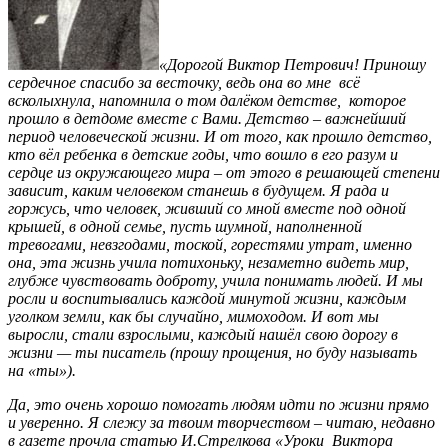
«Дорогой Виктор Петрович! Приношу
сердечное спасибо за весточку, ведь она во мне всё
всколыхнула, напомнила о том далёком детстве, которое
прошло в детдоме вместе с Вами. Детство – важнейший
период человеческой жизни. И от того, как прошло детство,
кто вёл ребенка в детские годы, что вошло в его разум и
сердце из окружающего мира – от этого в решающей степени
зависит, каким человеком станешь в будущем. Я рада и
горжусь, что человек, живший со мной вместе под одной
крышей, в одной семье, пусть шумной, наполненной
тревогами, невзгодами, тоской, горестями утрат, именно
она, эта жизнь учила потихоньку, незаметно видеть мир,
глубже чувствовать доброту, учила понимать людей. И мы
росли и воспитывались каждой минутой жизни, каждым
уголком земли, как бы случайно, мимоходом. И вот мы
выросли, стали взрослыми, каждый нашёл свою дорогу в
жизни — ты писатель (прошу прощения, но буду называть
на «ты»).
Да, это очень хорошо помогать людям идти по жизни прямо
и уверенно. Я слежу за твоим творчеством – читаю, недавно
в газете прочла статью И.Стрелкова «Уроки Виктора